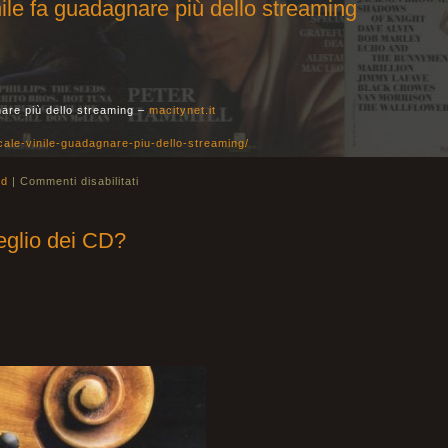
inile fa guadagnare più dello streaming
gnare più dello streaming –
macitynet.it
icale-vinile-guadagnare-piu-dello-streaming/
ld
|
Commenti disabilitati
meglio dei CD?