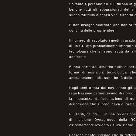
Soltanto 4 persone su 160 furono in g
benchè tutti gli appassionati del v
suono ’stridulo e senza vita’ rispetto
E non bisogna scordare che non si tra
convinti delle proprie idee.
Il numero di ascoltatori medi in grado 
di un CD era probabilmente inferiore 
tecnologici che si sono avuti da all
confronto.
Buona parte del dibattito sulla superi
forma di nostalgia tecnologica che
animatamente sulla superiorità delle p
Negli anni trenta del novecento gli
registrazione permettevano di riprod
la mancanza dell’eccitazione di cu
distorsione che si produceva durante 
Più tardi, nel 1963, in una recensione 
di incisione Dynagroove della RC
estremamente levigato risulta steril
Personalmente, ritengo che la differen