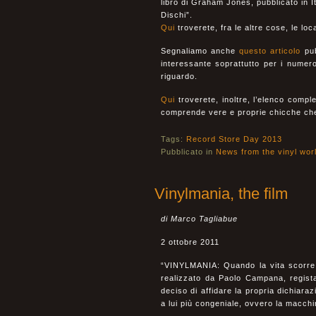
libro di Graham Jones, pubblicato in It
Dischi”.
Qui
troverete, fra le altre cose, le loc
Segnaliamo anche
questo articolo
pub
interessante soprattutto per i nume
riguardo.
Qui
troverete, inoltre, l’elenco compl
comprende vere e proprie chicche che i
Tags:
Record Store Day 2013
Pubblicato in
News from the vinyl wor
Vinylmania, the film
di Marco Tagliabue
2 ottobre 2011
“VINYLMANIA: Quando la vita scorre a 
realizzato da Paolo Campana, regist
deciso di affidare la propria dichiara
a lui più congeniale, ovvero la macch