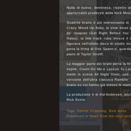
Nulla di nuovo, beninteso, rispetto a
apprezzabili prodezze della Nick Mos
Qualche brano è più interessante di 
Crazy Mixed Up Baby, lo slow blues pi
po’ risaputo (Get Right Before You G
Haley), la title track ruba invece il
figurava nell’ultimo disco di studio
porta la firma di Otis Spann e, guarda 
piano di Taylor Streiff.
La maggior parte dei brani porta la fi
ospite, Count On Me e Lesson To Learn
mette in scena All Night Diner, uno
versione dell’ultra classica Rambli
brano su cui hanno già messo le mani
La produzione è di Kid Andersen, anch’e
Rick Estrin.
Tags:
Dennis Gruenling
,
Nick Moss
Pubblicato in
News from the vinyl wor