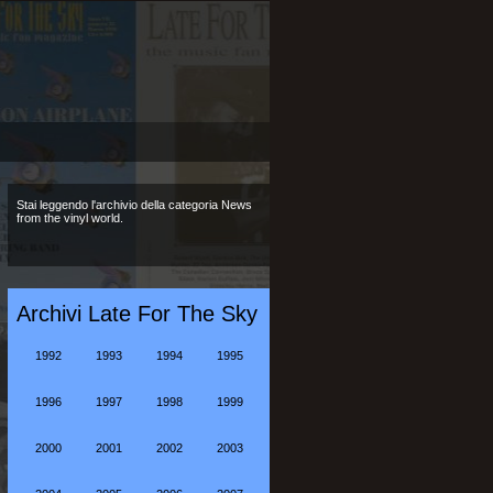
Stai leggendo l'archivio della categoria News
from the vinyl world.
Archivi Late For The Sky
1992
1993
1994
1995
1996
1997
1998
1999
2000
2001
2002
2003