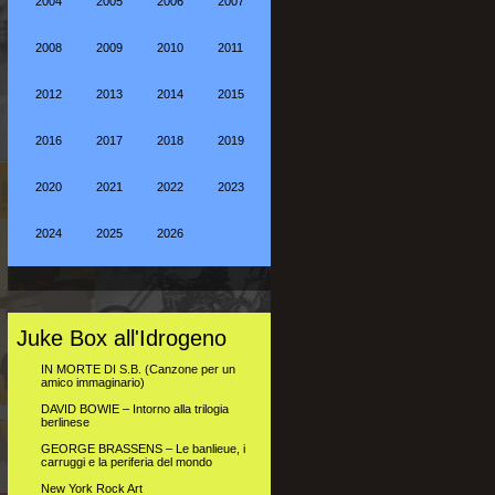
2004
2005
2006
2007
2008
2009
2010
2011
2012
2013
2014
2015
2016
2017
2018
2019
2020
2021
2022
2023
2024
2025
2026
Juke Box all'Idrogeno
IN MORTE DI S.B. (Canzone per un
amico immaginario)
DAVID BOWIE – Intorno alla trilogia
berlinese
GEORGE BRASSENS – Le banlieue, i
carruggi e la periferia del mondo
New York Rock Art