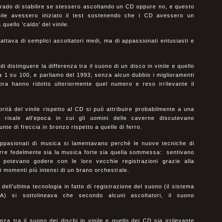
rado di stabilire se stessero ascoltando un CD oppure no, e questo
inile avessero iniziato il test sostenendo che i CD avessero un
 a quello ’caldo’ del vinile.
ttava di semplici ascoltatori medi, ma di appassionati entusiasti e
di distinguere la differenza tra il suono di un disco in vinile e quello
a 1 su 100, e parliamo del 1993; senza alcun dubbio i miglioramenti
ora hanno ridotto ulteriormente quel numero e reso irrilevante il
orità del vinile rispetto al CD si può attribuire probabilmente a una
 risale all’epoca in cui gli uomini delle caverne discutevano
unte di freccia in bronzo rispetto a quelle di ferro.
 appasionati di musica si lamentavano perchè le nuove tecniche di
urre fedelmente sia la musica forte sia quella sommessa: sentivano
i potevano godere con le loro vecchie registrazioni grazie alla
i momenti più intensi di un brano orchestrale.
dell’ultima tecnologia in fatto di registrazione del suono (il sistema
A) si sottolineava che secondo alcuni ascoltatori, il suono
e.
za tra il suono dei dischi in vinile e quello dei CD sia irrilevante