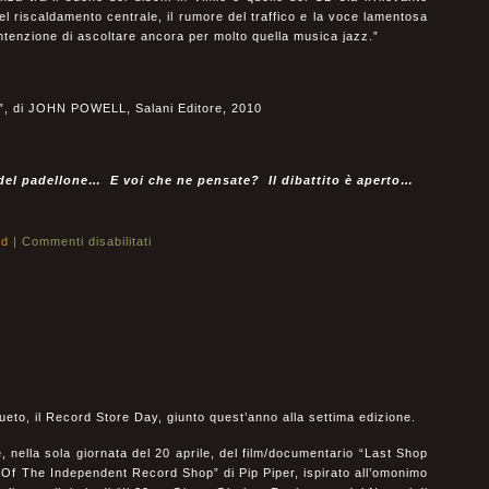
 del riscaldamento centrale, il rumore del traffico e la voce lamentosa
ntenzione di ascoltare ancora per molto quella musica jazz.”
”, di JOHN POWELL, Salani Editore, 2010
 del padellone… E voi che ne pensate? Il dibattito è aperto…
ld
|
Commenti disabilitati
sueto, il Record Store Day, giunto quest’anno alla settima edizione.
, nella sola giornata del 20 aprile, del film/documentario “Last Shop
 Of The Independent Record Shop” di Pip Piper, ispirato all’omonimo