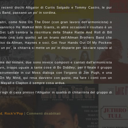
i recenti dischi Alligator di Curtis Salgado e Tommy Castro, le pur
s Band, passano un po’ in sordina.
altri, come Note On The Door (con gran lavoro dell’armonicista) o
anistico He Walked With Giants, in altre occasioni il risultato è un
et Left sembra la riscrittura della Shake Rattle And Roll di Bill
 titolo (ma solo quello) ad un brano dell’Allman Brothers Band che
 inciso da Allman, Haynes e soci. Get Your Hands Out Of My Pockets
un po’, la chitarra si mette un po’ in disparte per lasciare spazio al
rma del titolare, due sono invece composti e cantati dall’armonicista
, troppo uguale a tante cose di Bo Diddley; per il finale il gruppo
 strumentale in cui Moss dialoga con l’organo di Jim Pugh, e una
n’ On My Mind, qui resa davvero con gusto, ma fare i conti con un
 Mayall e Clapton è sempre cosa ardua.
gli di casa presso l’Alligator in qualità di chitarrista del gruppo di
ld
,
Rock'n'Pop
|
Commenti disabilitati