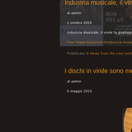
Industria musicale, il v
di admin
1 ottobre 2015
Industria musicale, il vinile fa guada
http://www.macitynet.it/industria-mus
Pubblicato in
News from the vinyl wor
I dischi in vinile sono 
di admin
5 maggio 2013