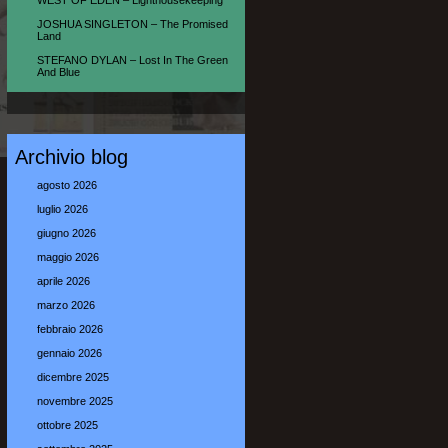
WEST OF EDEN – Lighthousekeeping
JOSHUA SINGLETON – The Promised
Land
STEFANO DYLAN – Lost In The Green
And Blue
Archivio blog
agosto 2026
luglio 2026
giugno 2026
maggio 2026
aprile 2026
marzo 2026
febbraio 2026
gennaio 2026
dicembre 2025
novembre 2025
ottobre 2025