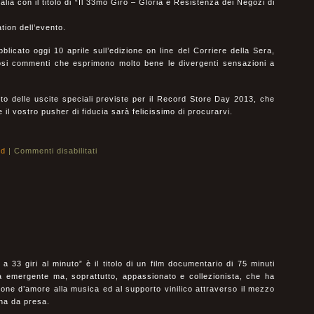
alia con il titolo di “Il 33mo Giro – Gloria e Resistenza dei Negozi di
ation dell’evento.
blicato oggi 10 aprile sull’edizione on line del Corriere della Sera,
rosi commenti che esprimono molto bene le divergenti sensazioni a
eto delle uscite speciali previste per il Record Store Day 2013, che
l vostro pusher di fiducia sarà felicissimo di procurarvi.
ld
|
Commenti disabilitati
33 giri al minuto” è il titolo di un film documentario di 75 minuti
a emergente ma, soprattutto, appassionato e collezionista, che ha
zione d’amore alla musica ed al supporto vinilico attraverso il mezzo
ina da presa.