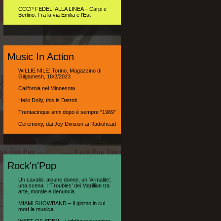
CCCP FEDELI ALLA LINEA – Carpi e
Berlino: Fra la via Emilia e l’Est
Music In Action
WILLIE NILE: Torino, Magazzino di
Gilgamesh, 18/2/2023
California nel Minnesota
Hello Dolly, this is Detroit
Trentacinque anni dopo è sempre “1969″
Ceremony, dai Joy Division ai Radiohead
Rock'n'Pop
Un cavallo, alcune donne, un ‘Armalite’,
una scena. I ‘Troubles’ dei Marillion tra
arte, morale e denuncia.
MIAMI SHOWBAND – Il giorno in cui
morì la musica