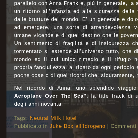
parallelo con Anna Frank e, più in generale, la
un ritorno all’infanzia ed alla sicurezza della
dalle brutture del mondo. E’ un generale e do
ad emergere, una sorta di arrendevolezza vers
umane vicende e di quel destino che le govern
Un sentimento di fragilità e di insicurezza c
tormentato si estende all’universo tutto, che d
mondo ed il cui unico rimedio è il rifugio n
propria fanciullezza, al riparo da ogni pericolo
poche cose o di quei ricordi che, sicuramente, 
Nel ricordo di Anna, uno splendido viaggi
Aeroplane Over The Sea”
, la title track di
degli anni novanta.
Tags:
Neutral Milk Hotel
Pubblicato in
Juke Box all'Idrogeno
|
Commenti d