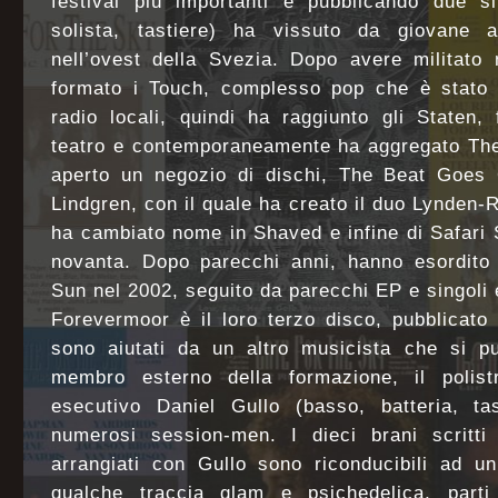
festival più importanti e pubblicando due s
solista, tastiere) ha vissuto da giovane a
nell’ovest della Svezia. Dopo avere militato
formato i Touch, complesso pop che è stato
radio locali, quindi ha raggiunto gli Staten
teatro e contemporaneamente ha aggregato The 
aperto un negozio di dischi, The Beat Goes
Lindgren, con il quale ha creato il duo Lynde
ha cambiato nome in Shaved e infine di Safari
novanta. Dopo parecchi anni, hanno esordit
Sun nel 2002, seguito da parecchi EP e singoli
Forevermoor è il loro terzo disco, pubblicato 
sono aiutati da un altro musicista che si 
membro esterno della formazione, il polist
esecutivo Daniel Gullo (basso, batteria, ta
numerosi session-men. I dieci brani scritt
arrangiati con Gullo sono riconducibili ad u
qualche traccia glam e psichedelica, parti