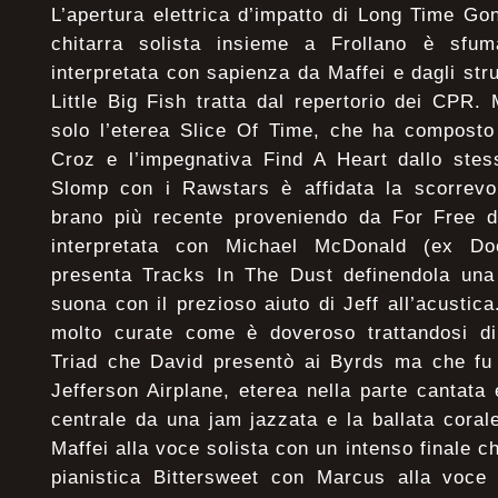
L’apertura elettrica d’impatto di Long Time G
chitarra solista insieme a Frollano è sf
interpretata con sapienza da Maffei e dagli str
Little Big Fish tratta dal repertorio dei CPR
solo l’eterea Slice Of Time, che ha composto
Croz e l’impegnativa Find A Heart dallo ste
Slomp con i Rawstars è affidata la scorrevol
brano più recente proveniendo da For Free d
interpretata con Michael McDonald (ex Do
presenta Tracks In The Dust definendola una 
suona con il prezioso aiuto di Jeff all’acustic
molto curate come è doveroso trattandosi d
Triad che David presentò ai Byrds ma che fu 
Jefferson Airplane, eterea nella parte cantata 
centrale da una jam jazzata e la ballata cora
Maffei alla voce solista con un intenso finale ch
pianistica Bittersweet con Marcus alla voce