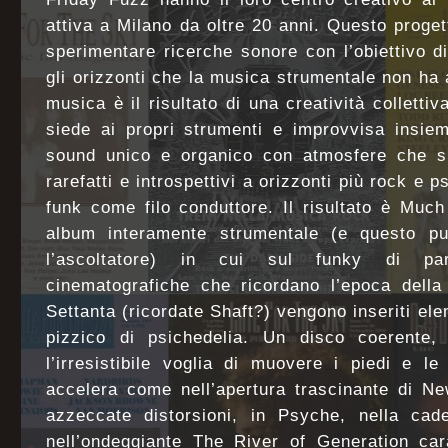
attiva a Milano da oltre 20 anni. Questo proget
sperimentare ricerche sonore con l’obiettivo di
gli orizzonti che la musica strumentale non ha 
musica è il risultato di una creatività colletti
siede ai propri strumenti e improvvisa insie
sound unico e organico con atmosfere che s
rarefatti e introspettivi a orizzonti più rock e 
funk come filo conduttore. Il risultato è Muc
album interamente strumentale (e questo pu
l’ascoltatore) in cui sul funky di pa
cinematografiche che ricordano l’epoca della 
Settanta (ricordate Shaft?) vengono inseriti el
pizzico di psichedelia. Un disco coerente,
l’irresistibile voglia di muovere i piedi e l
accelera come nell’apertura trascinante di N
azzeccate distorsioni, in Psyche, nella ca
nell’ondeggiante The River of Generation car