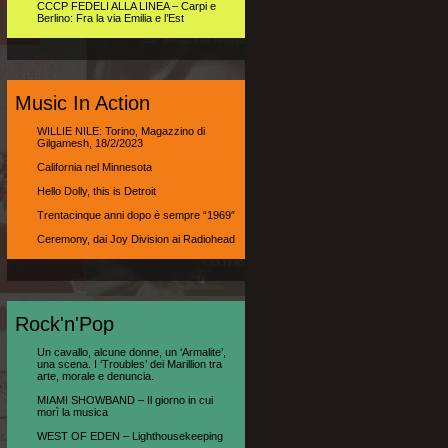
CCCP FEDELI ALLA LINEA – Carpi e
Berlino: Fra la via Emilia e l’Est
Music In Action
WILLIE NILE: Torino, Magazzino di
Gilgamesh, 18/2/2023
California nel Minnesota
Hello Dolly, this is Detroit
Trentacinque anni dopo è sempre “1969″
Ceremony, dai Joy Division ai Radiohead
Rock'n'Pop
Un cavallo, alcune donne, un ‘Armalite’,
una scena. I ‘Troubles’ dei Marillion tra
arte, morale e denuncia.
MIAMI SHOWBAND – Il giorno in cui
morì la musica
WEST OF EDEN – Lighthousekeeping