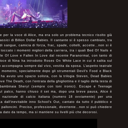
 per la voce di Alice, ma era solo un problema tecnico risolto già
sici di Billion Dollar Babies. Il cantante si è spesso cambiato, tra
di sangue, camicia di forza, frac, spade, coltelli, accette…non si è
 toccato i momenti migliori della carriera, tra i quali Bed Of Nails e
le Of Love e Fallen In Love dal recente Paranormal, con tanto di
loce di Nina ha introdotto Roses On White Lace in cui è salita sul
o accompagna sempre dal vivo, vestita da sposa. L’aspetto teatrale
 momento, specialmente dopo gli strumentali Devil’s Food e Black
 ha avuto uno spazio solista, con la trilogia Steven, Dead Babies
ove The Death, con l’entrata della ghigliottina e il taglio della testa di
 bambinaia Sheryl (sempre con toni ironici). Escape e Teenage
ul palco, hanno chiuso il set ma, dopo una breve pausa, Alice è
a nazionale di calcio italiana (numero 18 ovviamente) per una
dall’inevitabile inno School’s Out, cantato da tutto il pubblico e
 palloncini. Preciso, professionale, divertente…non si può chiedere
ha dato da tempo, ma si mantiene su livelli più che decorosi.