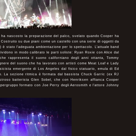
 ha nascosto la preparazione del palco, svelato quando Cooper ha
. Costruito su due piani come un castello con una serie di oggetti da
) è stato l’adeguata ambientazione per lo spettacolo. L’attuale band
ividono in modo calibrato le parti soliste: Ryan Roxie con Alice dal
he rappresenta il suono californiano degli anni ottanta, Tommy
gnere del suono che ha lavorato con artisti come Meat Loaf e Lady
icista emergente di Los Angeles dal fisico statuario, emula di Ed
o. La sezione ritmica è formata dal bassista Chuck Garric (ex RJ
estroso batterista Glen Sobel, che con Henriksen affianca Cooper
upergruppo formato con Joe Perry degli Aerosmith e l’attore Johnny