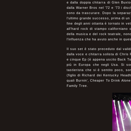
e dalla doppia chitarra di Glen Buxto
dalla Warner Bros nel ’72 e ’73 i dis
sono da trascurare. Dopo la separaz
l’ultimo grande successo, prima di un
fine degli anni ottanta è tornato in 
all’hard rock di stampo californiano 
della musica e del rock teatrale, nonc
l’influenza che ha avuto anche in ques
Il suo set è stato preceduto dal vali
dalla voce e chitarra solista di Chris
e cinque Ep (è appena uscito Back To 
più in Europa che negli Usa. Si son
tastierista che si è sentito poco, s
(figlio di Richard dei Kentucky Headhu
quali Burnin’, Cheaper To Drink Alone
Family Tree.