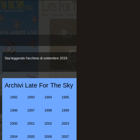
Stai leggendo l'archivio di settembre 2019.
Archivi Late For The Sky
1992
1993
1994
1995
1996
1997
1998
1999
2000
2001
2002
2003
2004
2005
2006
2007