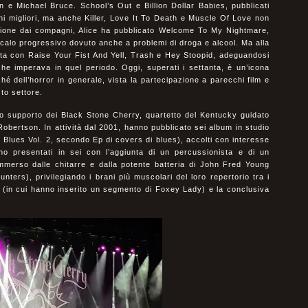
n e Michael Bruce. School’s Out e Billion Dollar Babies, pubblicati
chi migliori, ma anche Killer, Love It To Death e Muscle Of Love non
ione dai compagni, Alice ha pubblicato Welcome To My Nightmare,
 calo progressivo dovuto anche a problemi di droga e alcool. Ma alla
vetta con Raise Your Fist And Yell, Trash e Hey Stoopid, adeguandosi
che imperava in quel periodo. Oggi, superati i settanta, è un’icona
hé dell’horror in generale, vista la partecipazione a parecchi film e
to settore.
do supporto dei Black Stone Cherry, quartetto del Kentucky guidato
 Robertson. In attività dal 2001, hanno pubblicato sei album in studio
Blues Vol. 2, secondo Ep di covers di blues), accolti con interesse
o presentati in sei con l’aggiunta di un percussionista e di un
ommerso dalle chitarre e dalla potente batteria di John Fred Young
nters), privilegiando i brani più muscolari del loro repertorio tra i
 (in cui hanno inserito un segmento di Foxey Lady) e la conclusiva