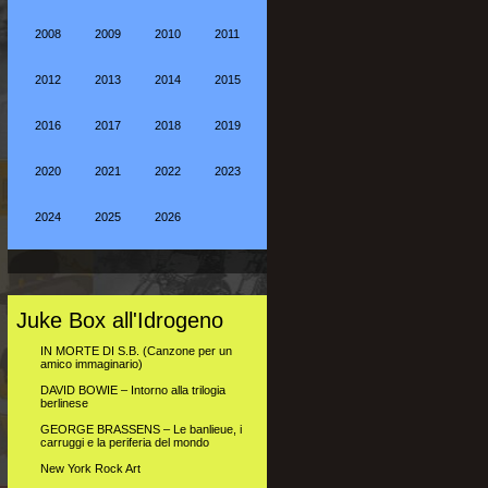
2008
2009
2010
2011
2012
2013
2014
2015
2016
2017
2018
2019
2020
2021
2022
2023
2024
2025
2026
Juke Box all'Idrogeno
IN MORTE DI S.B. (Canzone per un
amico immaginario)
DAVID BOWIE – Intorno alla trilogia
berlinese
GEORGE BRASSENS – Le banlieue, i
carruggi e la periferia del mondo
New York Rock Art