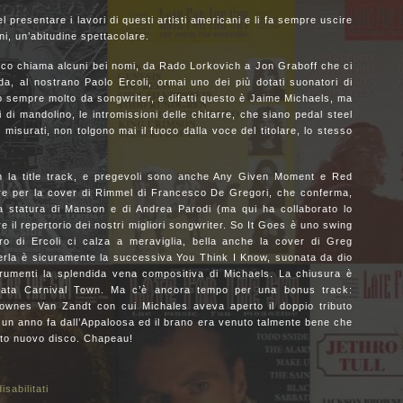
l presentare i lavori di questi artisti americani e li fa sempre uscire
ni, un’abitudine spettacolare.
disco chiama alcuni bei nomi, da Rado Lorkovich a Jon Graboff che ci
rda, al nostrano Paolo Ercoli, ormai uno dei più dotati suonatori di
o sempre molto da songwriter, e difatti questo è Jaime Michaels, ma
i di mandolino, le intromissioni delle chitarre, che siano pedal steel
misurati, non tolgono mai il fuoco dalla voce del titolare, lo stesso
con la title track, e pregevoli sono anche Any Given Moment e Red
e per la cover di Rimmel di Francesco De Gregori, che conferma,
a statura di Manson e di Andrea Parodi (ma qui ha collaborato lo
 il repertorio dei nostri migliori songwriter. So It Goes è uno swing
oro di Ercoli ci calza a meraviglia, bella anche la cover di Greg
erla è sicuramente la successiva You Think I Know, suonata da dio
rumenti la splendida vena compositiva di Michaels. La chiusura è
ntata Carnival Town. Ma c’è ancora tempo per una bonus track:
wnes Van Zandt con cui Michales aveva aperto il doppio tributo
 un anno fa dall’Appaloosa ed il brano era venuto talmente bene che
sto nuovo disco. Chapeau!
sabilitati