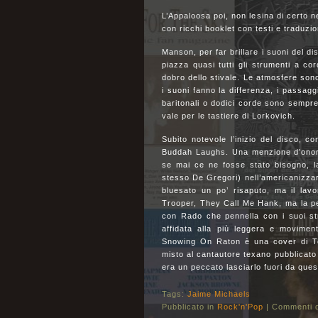
L’Appaloosa poi, non lesina di certo ne
con ricchi booklet con testi e traduzio
Manson, per far brillare i suoni del 
piazza quasi tutti gli strumenti a co
dobro dello stivale. Le atmosfere son
i suoni fanno la differenza, i passagg
baritonali o dodici corde sono sempre 
vale per le tastiere di Lorkovich.
Subito notevole l’inizio del disco, 
Buddah Laughs. Una menzione d’onor
se mai ce ne fosse stato bisogno, l
stesso De Gregori) nell’americanizzare
bluesato un po’ risaputo, ma il lav
Trooper, They Call Me Hank, ma la p
con Rado che pennella con i suoi st
affidata alla più leggera e movime
Snowing On Raton è una cover di To
misto al cantautore texano pubblicato
era un peccato lasciarlo fuori da que
Tags:
Jaime Michaels
Pubblicato in
Rock'n'Pop
|
Commenti di