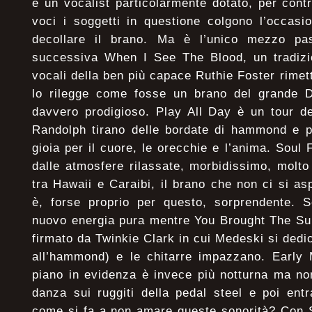
è un vocalist particolarmente dotato, per con
voci i soggetti in questione colgono l’occasi
decollare il brano. Ma è l’unico mezzo pas
successiva When I See The Blood, un tradizio
vocali della ben più capace Ruthie Foster rimett
lo rilegge come fosse un brano del grande Do
davvero prodigioso. Play All Day è un tour d
Randolph tirano delle bordate di hammond e p
gioia per il cuore, le orecchie e l’anima. Soul
dalle atmosfere rilassate, morbidissimo, molto
tra Hawaii e Caraibi, il brano che non ci si a
è, forse proprio per questo, sorprendente. 
nuovo energia pura mentre You Brought The Su
firmato da Twinkie Clark in cui Medeski si dedi
all’hammond) e le chitarre impazzano. Early 
piano in evidenza è invece più notturna ma no
danza sui ruggiti della pedal steel e poi en
come si fa a non amare queste sonorità? Con 