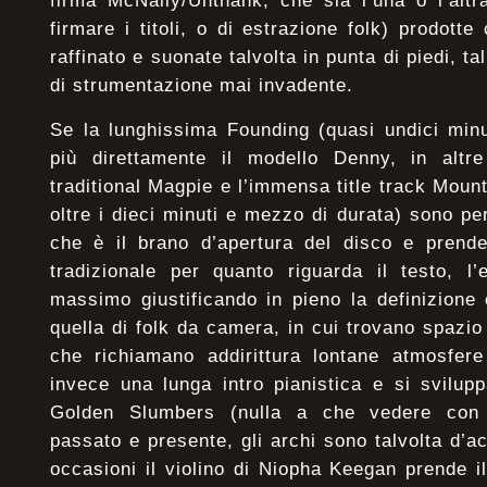
firma McNally/Unthank, che sia l’una o l’altr
firmare i titoli, o di estrazione folk) prodot
raffinato e suonate talvolta in punta di piedi, t
di strumentazione mai invadente.
Se la lunghissima Founding (quasi undici min
più direttamente il modello Denny, in altr
traditional Magpie e l’immensa title track Moun
oltre i dieci minuti e mezzo di durata) sono perl
che è il brano d’apertura del disco e pren
tradizionale per quanto riguarda il testo, l
massimo giustificando in pieno la definizione
quella di folk da camera, in cui trovano spazio 
che richiamano addirittura lontane atmosfere
invece una lunga intro pianistica e si svilupp
Golden Slumbers (nulla a che vedere con 
passato e presente, gli archi sono talvolta d’
occasioni il violino di Niopha Keegan prende 