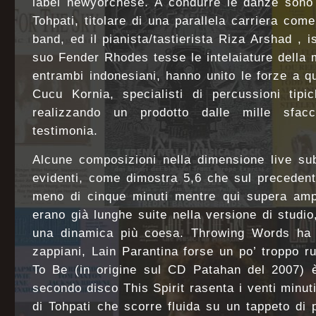
label newyorchese. A condurre le danze sono s
Tohpati, titolare di una parallela carriera come
band, ed il pianista/tastierista Riza Arshad , 
suo Fender Rhodes tesse le intelaiature della 
entrambi indonesiani, hanno unito le forze a 
Cucu Kornia, specialisti di percussioni tipi
realizzando un prodotto dalle mille sfacc
testimonia.
Alcune composizioni nella dimensione live sub
evidenti, come dimostra 5,6 che sul precedent
meno di cinque minuti mentre qui supera ampi
erano già lunghe suite nella versione di studi
una dinamica più coesa. Throwing Words ha 
zappiani, Lain Parantina forse un po’ troppo 
To Be (in origine sul CD Patahan del 2007) è
secondo disco This Spirit rasenta i venti minut
di Tohpati che scorre fluida su un tappeto di 