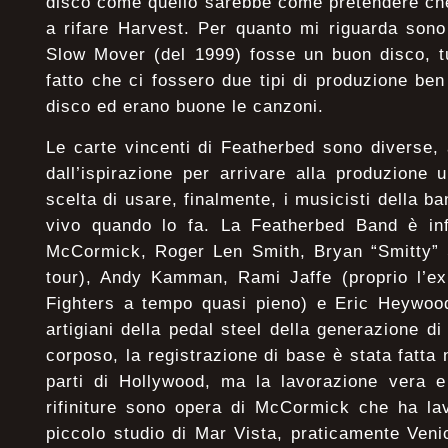
disco come quello sarebbe come pretendere ch
a rifare Harvest. Per quanto mi riguarda son
Slow Mover (del 1999) fosse un buon disco, tu
fatto che ci fossero due tipi di produzione ben
disco ed erano buone le canzoni.
Le carte vincenti di Featherbed sono diverse, 
dall’ispirazione per arrivare alla produzione u
scelta di usare, finalmente, i musicisti della b
vivo quando lo fa. La Featherbed Band è in
McCormick, Roger Len Smith, Bryan “Smitty” S
tour), Andy Kamman, Rami Jaffe (proprio l’ex
Fighters a tempo quasi pieno) e Eric Heywood
artigiani della pedal steel della generazione d
corposo, la registrazione di base è stata fatta n
parti di Hollywood, ma la lavorazione vera e 
rifiniture sono opera di McCormick che ha la
piccolo studio di Mar Vista, praticamente Ven