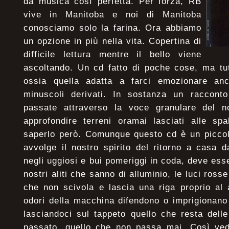
da musica così perfetta. Per forza, RB
vive in Manitoba e noi di Manitoba
conosciamo solo la farina. Ora abbiamo
un opzione in più nella vita. Copertina di
difficile lettura mentre il bello viene
ascoltando. Un cd fatto di poche cose, ma tut
ossia quella adatta a farci emozionare anc
minuscoli derivati. In sostanza un racconto
passate attraverso la voce granulare del n
approfondire terreni oramai lasciati alle spa
saperlo però. Comunque questo cd è un piccolo
avvolge il nostro spirito del ritorno a casa d
negli uggiosi e bui pomeriggi in coda, deve esser
nostri aliti che sanno di alluminio, le luci rosse 
che non scivola e lascia una riga proprio al 
odori della macchina difendono o imprigionano 
lasciandoci sul tappeto quello che resta delle
passato, quello che non passa mai. Così ved