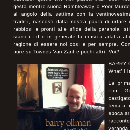
gesta mentre suona Rambleaway o Poor Murde
al angolo della settima con la ventinovesim
fradici, nascosti dalla nostra paura di urlar
rabbiosi e pronti alle sfide della paranoia ist
siano i cd e in generale la musica adatta all
ragione di essere noi così e per sempre. Co
pure su Townes Van Zant e pochi altri. Voi?
BARRY 
What’ll I
La prim
con G
castigat
tema a m
epoca arg
raccont
veranda c