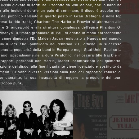
 livello elevato di scrittura. Prodotto da Will Malone, che la band ha
e alle incisioni durate un paio di settimane, il disco è accolto con
 dal pubblico salendo al quarto posto in Gran Bretagna e nella top
come la title track, Charlotte The Harlot e Prowler si alternano alle
e Strangeworld e alla struttura complessa dell’epica Phantom Of
lvanya. Il timbro granuloso di Paul di adatta in modo sorprendente
vo come dimostra l’Ep Maiden Japan registrato a Nagoya nel maggio
um Killers che, pubblicato nel febbraio ’81, ottiene un successo
ente la popolarità della band in Europa e negli Stati Uniti. Paul se la
o, specialmente nella dura Wratchild, nell’oscura title track e in
apporti personali con Harris, leader incontrastato del quintetto,
azione del disco; alla fine il cantante viene licenziato e sostituito da
son. Ci sono diverse versioni sulla fine del rapporto: l’abuso di
o cantante, la sua incapacità di reggere la pressione dei tour,
 troppo punk.