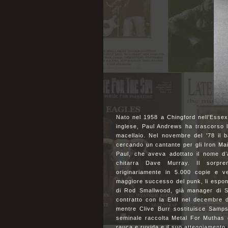
Nato nel 1958 a Chingford nell’Esse
inglese, Paul Andrews ha trascorso
macellaio. Nel novembre del ’78 il 
cercando un cantante per gli Iron Ma
Paul, che aveva adottato il nome d’
chitarra Dave Murray. Il sorpr
originariamente in 5.000 copie e v
maggiore successo del punk, li espone 
di Rod Smallwood, già manager di St
contratto con la EMI nel decembre de
mentre Clive Burr sostituisce Samps
seminale raccolta Metal For Muthas e
rauca e ruvida e il suo atteggiamento 