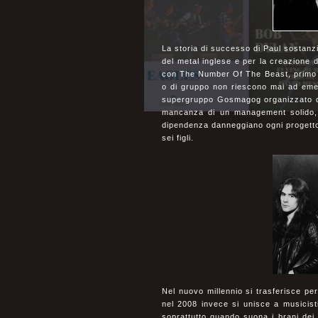
La storia di successo di Paul sostanzia
del metal inglese e per la creazione 
con The Number Of The Beast, primo dis
o di gruppo non riescono mai ad eme
supergruppo Gosmagog organizzato da J
mancanza di un management solido, l
dipendenza danneggiano ogni progetto.
sei figli.
Nel nuovo millennio si trasferisce pe
nel 2008 invece si unisce a musicist
soprattutto quando suona i brani dei 