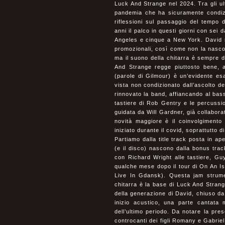
Luck And Strange nel 2024. Tra gli ult
pandemia che ha sicuramente condizi
riflessioni sul passaggio del tempo d
anni il palco in questi giorni con sei 
Angeles e cinque a New York. David n
promozionali, così come non la nascon
ma il suono della chitarra è sempre d
And Strange regge piuttosto bene, 
(parole di Gilmour) è un’evidente es
vista non condizionato dall’ascolto dei
rinnovato la band, affiancando al bass
tastiere di Rob Gentry e le percussio
guidata da Will Gardner, già collabora
novità maggiore è il coinvolgimento n
iniziato durante il covid, soprattutto 
Partiamo dalla title track posta in ap
(e il disco) nascono dalla bonus trac
con Richard Wright alle tastiere, Guy
qualche mese dopo il tour di On An Is
Live In Gdansk). Questa jam strument
chitarra è la base di Luck And Strang
della generazione di David, chiuso da
inizio acustico, una parte cantata
dell’ultimo periodo. Da notare la pre
controcanti dei figli Romany e Gabrie