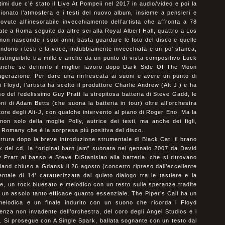
imi due c’è stato il Live At Pompeii nel 2017 in audio/video e poi la
onato l’atmosfera e i testi del nuovo album, insieme a pensieri e
ovute all’inesorabile invecchiamento dell’artista che affronta a 78
date a Roma seguite da altre sei alla Royal Albert Hall, quattro a Los
on nasconde i suoi anni, basta guardare le foto del disco e quelle
dono i testi e la voce, indubbiamente invecchiata e un po’ stanca,
istinguibile tra mille e anche da un punto di vista compositivo Luck
anche se definirlo il miglior lavoro dopo Dark Side Of The Moon
agerazione. Per dare una rinfrescata ai suoni e avere un punto di
 Floyd, l’artista ha scelto il produttore Charlie Andrew (Alt J.) e ha
o del fedelissimo Guy Pratt la strepitosa batteria di Steve Gadd, le
ni di Adam Betts (che suona la batteria in tour) oltre all’orchestra
tore degli Alt-J, con qualche intervento al piano di Roger Eno. Ma la
on solo della moglie Polly, autrice dei testi, ma anche dei figli,
di Romany che è la sorpresa più positiva del disco.
ertura dopo la breve introduzione strumentale di Black Cat: il brano
k del cd, la “original barn jam” suonata nel gennaio 2007 da David
 Pratt al basso e Steve DiStanislao alla batteria, che si ritrovano
land chiuso a Gdansk il 26 agosto (concerto ripreso dall’eccellente
ale di 14’ caratterizzata dal quieto dialogo tra le tastiere e la
e, un rock bluesato e melodico con un testo sulle speranze tradite
 un assolo tanto efficace quanto essenziale. The Piper’s Call ha un
 melodica e un finale indurito con un suono che ricorda i Floyd
senza non invadente dell’orchestra, del coro degli Angel Studios e i
l. Si prosegue con A Single Spark, ballata sognante con un testo dal