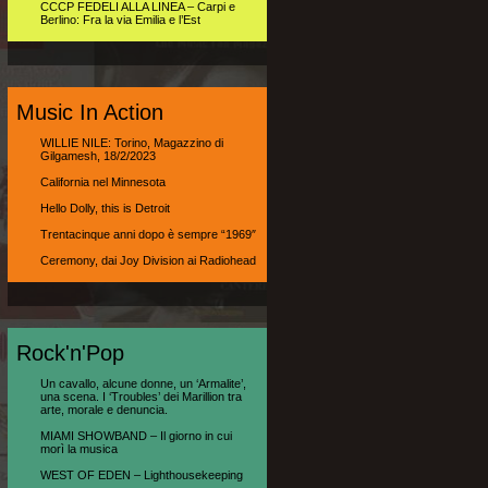
CCCP FEDELI ALLA LINEA – Carpi e
Berlino: Fra la via Emilia e l’Est
Music In Action
WILLIE NILE: Torino, Magazzino di
Gilgamesh, 18/2/2023
California nel Minnesota
Hello Dolly, this is Detroit
Trentacinque anni dopo è sempre “1969″
Ceremony, dai Joy Division ai Radiohead
Rock'n'Pop
Un cavallo, alcune donne, un ‘Armalite’,
una scena. I ‘Troubles’ dei Marillion tra
arte, morale e denuncia.
MIAMI SHOWBAND – Il giorno in cui
morì la musica
WEST OF EDEN – Lighthousekeeping