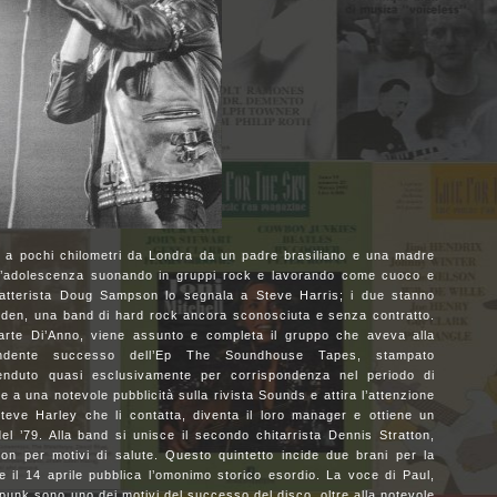
x a pochi chilometri da Londra da un padre brasiliano e una madre
 l’adolescenza suonando in gruppi rock e lavorando come cuoco e
batterista Doug Sampson lo segnala a Steve Harris; i due stanno
iden, una band di hard rock ancora sconosciuta e senza contratto.
arte Di’Anno, viene assunto e completa il gruppo che aveva alla
endente successo dell’Ep The Soundhouse Tapes, stampato
enduto quasi esclusivamente per corrispondenza nel periodo di
a una notevole pubblicità sulla rivista Sounds e attira l’attenzione
eve Harley che li contatta, diventa il loro manager e ottiene un
l ’79. Alla band si unisce il secondo chitarrista Dennis Stratton,
on per motivi di salute. Questo quintetto incide due brani per la
 il 14 aprile pubblica l’omonimo storico esordio. La voce di Paul,
punk sono uno dei motivi del successo del disco, oltre alla notevole