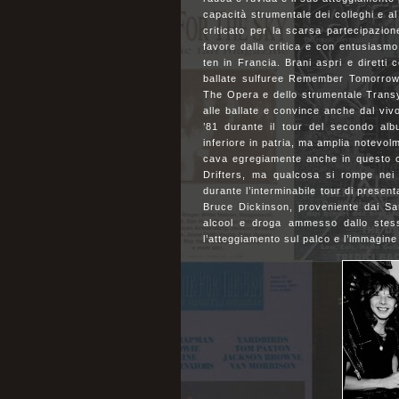
capacità strumentale dei colleghi e al
criticato per la scarsa partecipazion
favore dalla critica e con entusiasmo
ten in Francia. Brani aspri e diretti 
ballate sulfuree Remember Tomorrow 
The Opera e dello strumentale Transy
alle ballate e convince anche dal vi
’81 durante il tour del secondo alb
inferiore in patria, ma amplia notevolm
cava egregiamente anche in questo cas
Drifters, ma qualcosa si rompe nei r
durante l’interminabile tour di present
Bruce Dickinson, proveniente dai Sam
alcool e droga ammesso dallo stess
l’atteggiamento sul palco e l’immagine