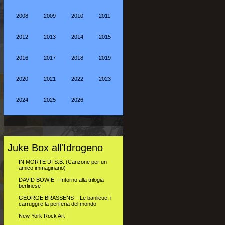
2008
2009
2010
2011
2012
2013
2014
2015
2016
2017
2018
2019
2020
2021
2022
2023
2024
2025
2026
Juke Box all'Idrogeno
IN MORTE DI S.B. (Canzone per un
amico immaginario)
DAVID BOWIE – Intorno alla trilogia
berlinese
GEORGE BRASSENS – Le banlieue, i
carruggi e la periferia del mondo
New York Rock Art