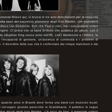
mente finisce qui; si brucia in tre anni determinanti per la rinascità
della base del successo planetario degli Iron Maiden, che esploderà
co con Dickinson. Non che Paul si ritiri, ma i suoi progetti solisti
rgere. Ci prova con la band Di’Anno che pubblica un album, con il
onathan King senza esito nell’85, con i Battlezone e i Killers; la
’incapacità di gestione, un’assenza di continuità e i problemi di
 Il disordine della sua vita è confermato dai cinque matrimoni e dai
r qualche anno in Brasile dove forma una band con musicisti locali;
i norvegesi girando parecchio in Scandinavia. Il pubblico lo segue
due dischi degli Iron Maiden…c’è poco da fare, il materiale solista