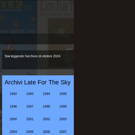
Stai leggendo l'archivio di ottobre 2024.
Archivi Late For The Sky
1992
1993
1994
1995
1996
1997
1998
1999
2000
2001
2002
2003
2004
2005
2006
2007