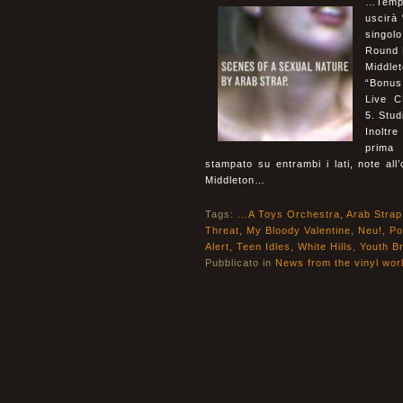
…Tempo
uscirà
singol
Round 
Middle
“Bonus
Live C
5. Stu
Inoltre
prima 
stampato su entrambi i lati, note all
Middleton…
Tags:
...A Toys Orchestra
,
Arab Strap
Threat
,
My Bloody Valentine
,
Neu!
,
Po
Alert
,
Teen Idles
,
White Hills
,
Youth B
Pubblicato in
News from the vinyl wor