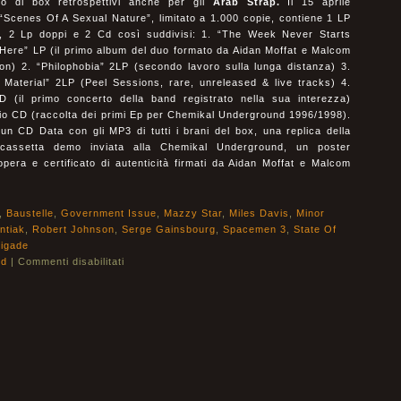
 di box retrospettivi anche per gli
Arab Strap.
Il 15 aprile
“Scenes Of A Sexual Nature”, limitato a 1.000 copie, contiene 1 LP
o, 2 Lp doppi e 2 Cd così suddivisi: 1. “The Week Never Starts
Here” LP (il primo album del duo formato da Aidan Moffat e Malcom
ton) 2. “Philophobia” 2LP (secondo lavoro sulla lunga distanza) 3.
 Material” 2LP (Peel Sessions, rare, unreleased & live tracks) 4.
D (il primo concerto della band registrato nella sua interezza)
dio CD (raccolta dei primi Ep per Chemikal Underground 1996/1998).
 un CD Data con gli MP3 di tutti i brani del box, una replica della
cassetta demo inviata alla Chemikal Underground, un poster
’opera e certificato di autenticità firmati da Aidan Moffat e Malcom
,
Baustelle
,
Government Issue
,
Mazzy Star
,
Miles Davis
,
Minor
ntiak
,
Robert Johnson
,
Serge Gainsbourg
,
Spacemen 3
,
State Of
rigade
ld
|
Commenti disabilitati