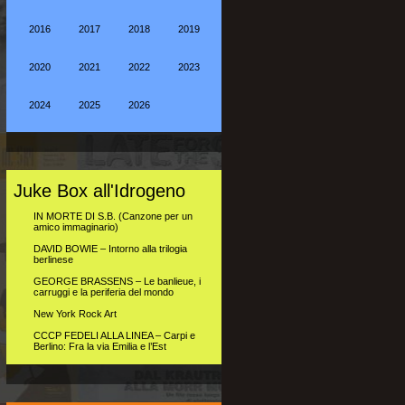
2016
2017
2018
2019
2020
2021
2022
2023
2024
2025
2026
Juke Box all'Idrogeno
IN MORTE DI S.B. (Canzone per un
amico immaginario)
DAVID BOWIE – Intorno alla trilogia
berlinese
GEORGE BRASSENS – Le banlieue, i
carruggi e la periferia del mondo
New York Rock Art
CCCP FEDELI ALLA LINEA – Carpi e
Berlino: Fra la via Emilia e l’Est