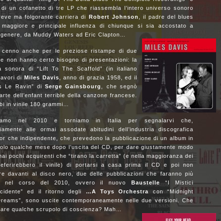
lo di un cofanetto di tre LP che riassembla l’intero universo sonoro
reve ma folgorante carriera di
Robert Johnson
, il padre del blues
, maggiore e principale influenza di chiunque si sia accostato a
 genere, da Muddy Waters ad Eric Clapton…
cenno anche per le preziose ristampe di due
che non hanno certo bisogno di presentazioni: la
a sonora di “Lift To The Scaffold” (in italiano
lavori di
Miles Davis
, anno di grazia 1958, ed il
s Le Ravin” di
Serge Gainsbourg
, che segnò
rte dell’enfant terrible della
canzone francese.
bi in vinile 180 grammi…
iamo nel 2010 e torniamo in Italia per segnalarvi che,
riamente alle ormai assodate abitudini dell’industria discografica
or che indipendente, che prevedono la pubblicazione di un album in
 solo qualche mese dopo l’uscita del CD, per dare giustamente modo
mai pochi acquirenti che “tirano la carretta” (e nella maggioranza dei
referirebbero il vinile) di portarsi a casa prima il CD e poi non
ere davanti al disco nero, due delle pubblicazioni che faranno più
e nel corso del 2010, ovvero il nuovo
Baustelle
“I Mistici
ccidente” ed il ritorno degli
…A Toys Orchestra
con “Midnight
r Dreams”, sono uscite contemporaneamente nelle due versioni. Che
 fare qualche scrupolo di coscienza? Mah…