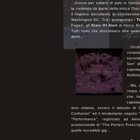
…Giusto per saltare di palo in frasc
la ristampa da parte della mitica Dis
il migliore documento in circolazione
Washington DC. Tra i protagonisti i
T
Fugazi, gli
State Of Alert
di Henry Rol
Tutti nomi che dovrebbero dire qual
denti…
…Un’al
ristamp
second
See” d
capola
Anithin
…Ma, a 
rinata
che ha
capolav
anni ottanta, ovvero il debutto d
Confusion” ed il mirabolante seguito ”
“Performance”, registrato ad Am
promozionale di “The Perfect Prescrip
quelle incredibili gig…