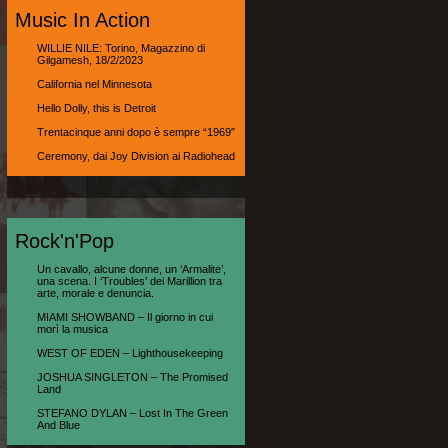
Music In Action
WILLIE NILE: Torino, Magazzino di
Gilgamesh, 18/2/2023
California nel Minnesota
Hello Dolly, this is Detroit
Trentacinque anni dopo è sempre “1969″
Ceremony, dai Joy Division ai Radiohead
Rock'n'Pop
Un cavallo, alcune donne, un ‘Armalite’,
una scena. I ‘Troubles’ dei Marillion tra
arte, morale e denuncia.
MIAMI SHOWBAND – Il giorno in cui
morì la musica
WEST OF EDEN – Lighthousekeeping
JOSHUA SINGLETON – The Promised
Land
STEFANO DYLAN – Lost In The Green
And Blue