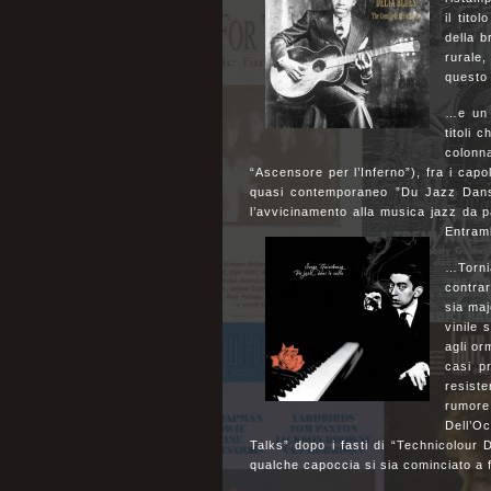
il tito
della b
rurale
questo
…e un 
titoli 
colonn
“Ascensore per l’Inferno”), fra i capo
quasi contemporaneo ”Du Jazz Dan
l’avvicinamento alla musica jazz da pa
Entram
…Torn
contra
sia maj
vinile
agli or
casi p
resist
rumor
Dell’O
Talks” dopo i fasti di “Technicolou
qualche capoccia si sia cominciato a