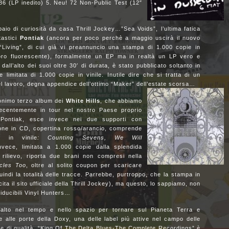
86 (LP inedito) 5. Neu! 72 Non-Public Test (12″
io di curiosità da casa Thrill Jockey…”Sea Voids”, l’ultima fatica
tastici
Pontiak
(ancora per poco perchè a maggio uscirà il nuovo
“Living”, di cui già vi preannuncio una stampa di 1.000 copie in
 oro fluorescente), formalmente un EP ma in realtà un LP vero e
 dall’alto dei suoi oltre 30′ di durata, è stato pubblicato soltanto in
e limitata di 1.000 copie in vinile. Inutile dire che si tratta di un
el
lavoro, degna
appendice dell’ottimo “Maker” dell’estate scorsa…
onimo
terzo album dei
White Hills
, che abbiamo
recentemente in
tour nel nostro Paese proprio
Pontiak, esce invece nei due supporti con
zione in CD, copertina rosso/arancio,
comprende
e in vinile
: Counting Sevens, We Will
invece, limitata a 1.000 copie dalla
splendida
 rilievo, riporta due brani non compresi nella
cles Too
, oltre al solito coupon per scaricare
indi la totalità delle tracce. Parrebbe, purtroppo, che la stampa in
cita il sito ufficiale della Thrill Jockey), ma questo, lo sappiamo, non
riducibili Vinyl Hunters…
lto nel tempo e nello spazio per tornare sul Pianeta Terra e
 alle porte della Doxy, una delle label più attive nel campo delle
pe di qualità. “King Of The Delta Blues-The Complete Recordings” è