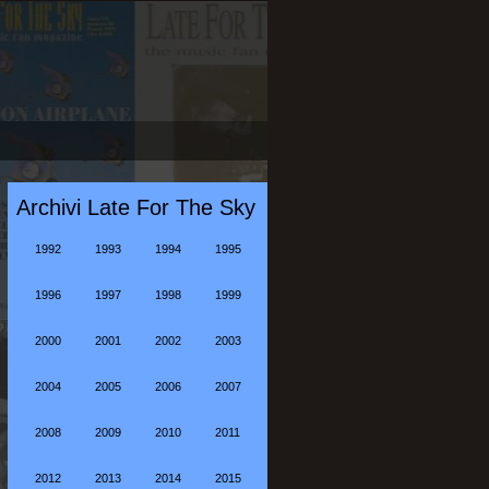
Archivi Late For The Sky
1992
1993
1994
1995
1996
1997
1998
1999
2000
2001
2002
2003
2004
2005
2006
2007
2008
2009
2010
2011
2012
2013
2014
2015