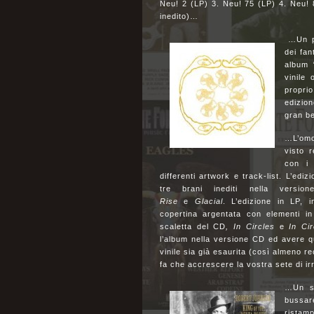
Neu! 2 (LP) 3. Neu! 75 (LP) 4. Neu! 
inedito)…
…Un pa
dei fan
album 
vinile
proprio
edizion
gran b
…L’om
visto 
con i 
differenti artwork e track-list. L’edi
tre brani inediti nella version
Rise
e
Glacial
. L’edizione in LP, 
copertina argentata con elementi in
scaletta del CD
, In Circles
e
In Cir
l’album nella versione CD ed avere qu
vinile sia già esaurita (così almeno re
fa che accrescere la vostra sete di ir
…Un sa
bussare
ristam