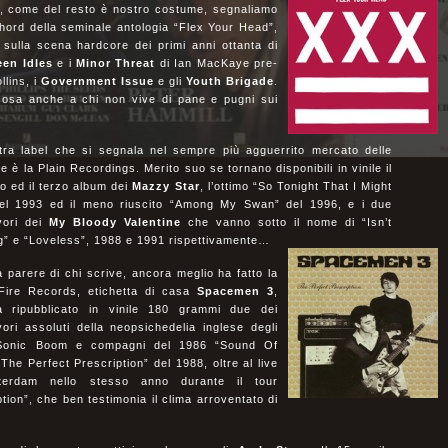
a, come del resto è nostro costume, segnaliamo
chord della seminale antologia “Flex Your Head”,
 sulla scena hardcore dei primi anni ottanta di
een Idles
e i
Minor Threat
di Ian MacKaye pre-
lins, i
Government Issue
e gli
Youth Brigade
.
cosa anche a chi non vive di pane e pugni sui
tra label che si segnala nel sempre più agguerrito mercato delle
e è la Plain Recordings. Merito suo se tornano disponibili in vinile il
o ed il terzo album dei
Mazzy Star
, l’ottimo “So Tonight That I Might
el 1993 ed il meno riuscito “Among My Swan” del 1996, e i due
vori dei
My Bloody Valentine
che vanno sotto il nome di “Isn’t
g” e “Loveless”, 1988 e 1991 rispettivamente…
parere di chi scrive, ancora meglio ha fatto la
 Fire Records, etichetta di casa
Spacemen 3
,
 ripubblicato in vinile 180 grammi due dei
ori assoluti della neopsichedelia inglese degli
i Sonic Boom e compagni del 1986 “Sound Of
The Perfect Prescription” del 1988, oltre al live
sterdam nello stesso anno durante il tour
tion”, che ben testimonia il clima arroventato di