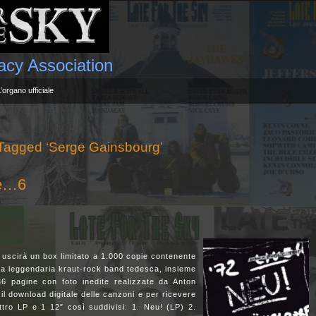
gacy Association
L’organo ufficiale
Tagged ‘Serge Gainsbourg’
ile…6
uscirà un box limitato a 1.000 copie contenente
a leggendaria kraut-rock band tedesca, insieme
 36 pagine con foto inedite realizzate da Anton
il download digitale delle canzoni e per ricevere
ttro LP e 1 12″ così suddivisi: 1. Neu! (LP) 2.