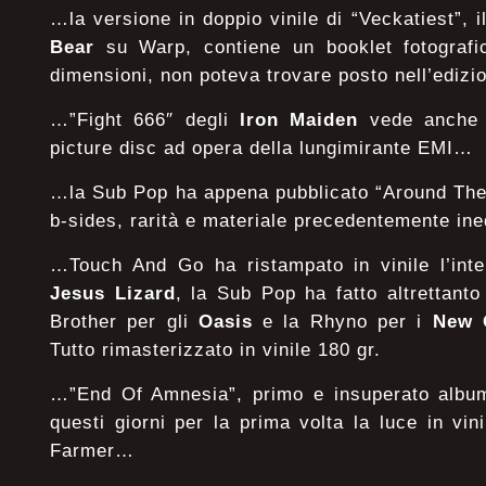
…la versione in doppio vinile di “Veckatiest”, 
Bear
su Warp, contiene un booklet fotografi
dimensioni, non poteva trovare posto nell’ediz
…”Fight 666″ degli
Iron Maiden
vede anche l
picture disc ad opera della lungimirante EMI…
…la Sub Pop ha appena pubblicato “Around The We
b-sides, rarità e materiale precedentemente ine
…Touch And Go ha ristampato in vinile l’inter
Jesus
Lizard
, la Sub Pop ha fatto altrettant
Brother per gli
Oasis
e la Rhyno per i
New
Tutto rimasterizzato in vinile 180 gr.
…”End Of Amnesia”, primo e insuperato albu
questi giorni per la prima volta la luce in vin
Farmer…