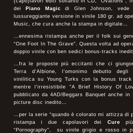
(capo)lavori editi soltanto in CD, ”Ovations”,
dei
Piano
Magic
di Glen Johnson, vede 
lussureggiante versione in vinile 180 gr. ad op
Music, che cura anche la stampa in digitale…
…ennesima ristampa anche per il folk sui gen
“One Foot In The Grave”. Questa volta ad oper
doppio vinile con ben sedici bonus-tracks ined
…fra le proposte più eccitanti che ci giungon
Terra d’Albione, l’omonimo debutto degl
vinilitica su Young Turks con la bonus track 
mentre l’irresistibile ”A Brief History Of L
pubblicato da 4AD/Beggars Banquet anche in d
picture disc inedito…
…per la serie “quando è colorato mi attizza di p
ristampa i due capolavori dei
Cure
più 
“Pornography”, su vinile grigio e rosso in pe