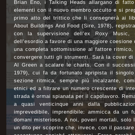
Brian Eno, i Talking Heads allargano di fatt
elementi con il nuovo membro occulto e si prep
primo atto del trittico che li consegnerà ai li
About Buildings And Food (Sire, 1978), regist
con la supervisione dell’ex Roxy Music, 
dell’esordio a favore di una maggiore coesione d
una completa sottomissione al fattore ritmico
convergere tutti gli strumenti. Sarà la cover d
Al Green a scalare le charts. Con il success
1979), cui fa da fortunato apripista il singol
sezione ritmica, sempre più incalzante, comi
etnici ed a filtrare un numero crescente di int
strada è ormai spianata per il capolavoro. Rema
a quasi venticinque anni dalla pubblicazio
imprevedibile, imprendibile: ammicca da un f
domani misterioso. A noi, poveri mortali, solo l
un dito per scoprire che, invece, con il passare