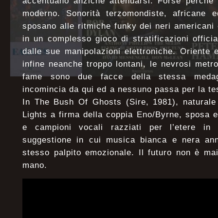
accentuano anziché attenuarsi. Forse perché 
moderno. Sonorità terzomondiste, africane ed
sposano alle ritmiche funky dei neri americani e
in un complesso gioco di stratificazioni offic
dalle sue manipolazioni elettroniche. Oriente
infine neanche troppo lontani, le nevrosi metro
fame sono due facce della stessa medagli
incomincia da qui ed a nessuno passa per la tes
In The Bush Of Ghosts (Sire, 1981), naturale
Lights a firma della coppia Eno/Byrne, sposa e
e campioni vocali razziati per l’etere in
suggestione in cui musica bianca e nera annu
stesso palpito emozionale. Il futuro non è ma
mano.