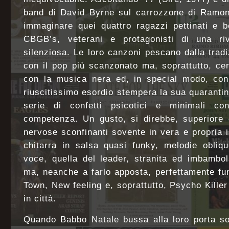
band di David Byrne sul carrozzone di Ramone
immaginare quei quattro ragazzi pettinati e b
CBGB’s, veterani e protagonisti di una ri
silenziosa. Le loro canzoni pescano dalla tradi
con il pop più scanzonato ma, soprattutto, ce
con la musica nera ed, in special modo, con 
riuscitissimo esordio stempera la sua quarantin
serie di confetti psicotici e minimali co
competenza. Un gusto, si direbbe, superiore 
nervose sconfinanti sovente in vera e propria i
chitarra in salsa quasi funky, melodie obliq
voce, quella del leader, stranita ed imbambol
ma, neanche a farlo apposta, perfettamente f
Town, New feeling e, soprattutto, Psycho Killer
in città.
Quando Babbo Natale bussa alla loro porta sot