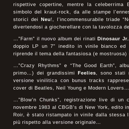
rispettive copertine, mentre la celeberrima 
simbolo del kraut-rock, da alle stampe l’ennes
storici dei
Neu
!, l’incommensurabile triade “
divertendosi a giocherellare con la tavolozza d
…”Farm” il nuovo album dei rinati
Dinosaur Jr.
doppio LP un 7″ inedito in vinile bianco ed
riprende il tema della fantasiosa (e mostruosa
…”Crazy Rhythms” e “The Good Earth”, album 
primo…) dei grandissimi
Feelies
, sono stati
versione vinilitica con bunus tracks rapprese
cover di Beatles, Neil Young e Modern L
…”Blow’n Chunks”, registrazione live di un 
novembre 1983 al CBGB’s di New York, edito in
Roir, è stato ristampato in vinile dalla stessa 
più rispetto alla versione originale…