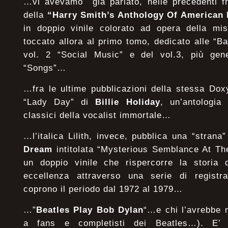
…vi avevamo già parlato, nelle precedenti fra
della
“Harry Smith’s Anthology Of American 
in doppio vinile colorato ad opera della mis
toccato allora al primo tomo, dedicato alle “Ba
vol. 2 “Social Music” e del vol.3, più gener
“Songs”…
…fra le ultime pubblicazioni della stessa Dox
“Lady Day” di
Billie Holiday
, un’antologia
classici della vocalist immortale…
…l’italica Lilith, invece, pubblica una “strana”
Dream
intitolata “Mysterious Semblance At T
un doppio vinile che rispercorre la storia d
eccellenza attraverso una serie di registr
coprono il periodo dal 1972 al 1979…
…”
Beatles Play Bob Dylan
“…e chi l’avrebbe 
a fans e completisti dei Beatles…). E’ 