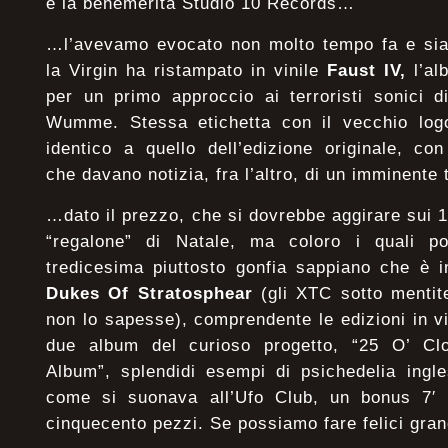
è la benemerita Studio 10 Records…
…l’avevamo evocato non molto tempo fa e siam
la Virgin ha ristampato in vinile
Faust IV,
l’al
per un primo approccio ai terroristi sonici 
Wumme. Stessa etichetta con il vecchio logo
identico a quello dell’edizione originale, con
che davano notizia, fra l’altro, di un imminent
…dato il prezzo, che si dovrebbe aggirare sui 
“regalone” di Natale, ma coloro i quali p
tredicesima piuttosto gonfia sappiano che è 
Dukes Of Stratosphear
(gli XTC sotto mentit
non lo sapesse), comprendente le edizioni in vi
due album del curioso progetto, “25 O’ Cl
Album”, splendidi esempi di psichedelia ingle
come si suonava all’Ufo Club, un bonus 7′ 
cinquecento pezzi. Se possiamo fare felici gran