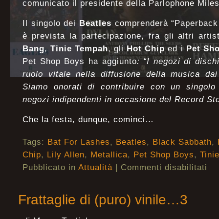
comunicato il presidente della Parlophone Mile
Il singolo dei
Beatles
comprenderà “Paperback W
è prevista la partecipazione, fra gli altri artis
Bang
,
Tinie Tempah
, gli
Hot Chip
ed i
Pet Sh
Pet Shop Boys ha aggiunto
: “I negozi di disch
ruolo vitale nella diffusione della musica da
Siamo onorati di contribuire con un singolo 
negozi indipendenti in occasione del Record St
Che la festa, dunque, cominci…
Tags:
Bat For Lashes
,
Beatles
,
Black Sabbath
,
Chip
,
Lily Allen
,
Metallica
,
Pet Shop Boys
,
Tini
Pubblicato in
Attualità
|
Commenti disabilitati
Frattaglie di (puro) vinile…3