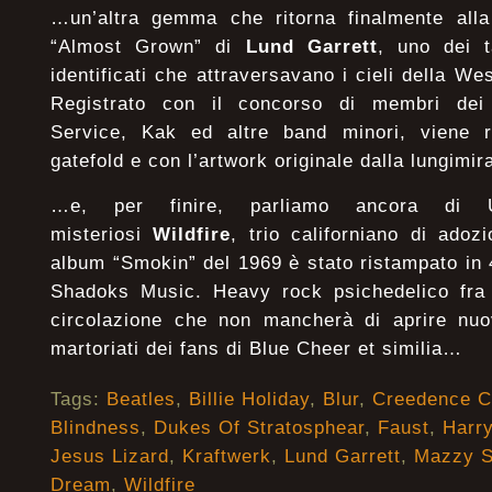
…un’altra gemma che ritorna finalmente alla
“Almost Grown” di
Lund Garrett
, uno dei t
identificati che attraversavano i cieli della We
Registrato con il concorso di membri dei
Service, Kak ed altre band minori, viene ri
gatefold e con l’artwork originale dalla lungim
…e, per finire, parliamo ancora di 
misteriosi
Wildfire
, trio californiano di adoz
album “Smokin” del 1969 è stato ristampato in
Shadoks Music. Heavy rock psichedelico fra i
circolazione che non mancherà di aprire nuo
martoriati dei fans di Blue Cheer et similia…
Tags:
Beatles
,
Billie Holiday
,
Blur
,
Creedence C
Blindness
,
Dukes Of Stratosphear
,
Faust
,
Harr
Jesus Lizard
,
Kraftwerk
,
Lund Garrett
,
Mazzy S
Dream
,
Wildfire