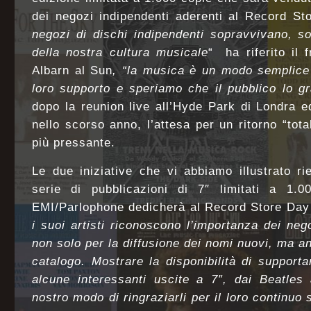
dei negozi indipendenti aderenti al Record St
negozi di dischi indipendenti sopravvivano, s
della nostra cultura musicale
“ ha riferito il
Albarn al Sun
, “la musica è un modo semplice 
loro supporto e speriamo che il pubblico lo g
dopo la reunion live all’Hyde Park di Londra ed
nello scorso anno, l’attesa per un ritorno “tot
più pressante.
Le due iniziative che vi abbiamo illustrato r
serie di pubblicazioni di 7″ limitati a 1.
EMI/Parlophone dedicherà al Record Store Day
i suoi artisti riconoscono l’importanza dei neg
non solo per la diffusione dei nomi nuovi, ma an
catalogo. Mostrare la disponibilità di suppor
alcune interessanti uscite a 7″, dai Beatles
nostro modo di ringraziarli per il loro continuo