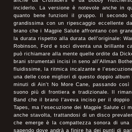
anche da Crusaders e da Bobby Hutcherso
inciderlo. La versione è notevole anche in q
quanto bene funzioni il gruppo. Il secondo d
grandissima con un ripescaggio eccellente da
brano che i Magpie Salute affrontano con grand
la durata rispetto alla durata dell’originale: Wa
Robinson, Ford e soci diventa una brillante c
può richiamare alla mente quelle ordite da Dick
brani strumentali incisi in seno all’Allman Both
fluidissime, la ritmica incalzante e l’esecuzio
una delle cose migliori di questo doppio album
minuti di Ain’t No More Cane, passando così 
suono più di frontiera e tradizionale. Il rim
Band che il brano l’aveva inciso per il doppi
Tapes, ma l’esecuzione dei Magpie Salute ci m
anche stavolta, trattandosi di un disco prevale
che emerge è la compattezza sonora di una 
sapendo dove andrà a finire ha dei punti di par