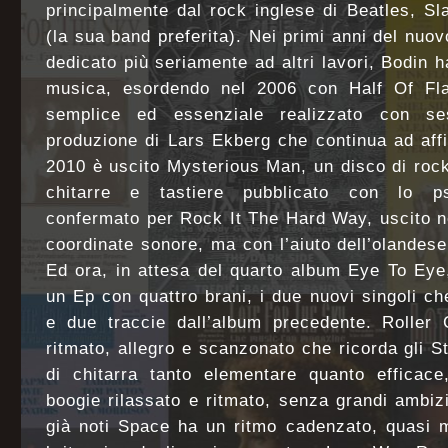
principalmente dal rock inglese di Beatles, S
(la sua band preferita). Nei primi anni del nuo
dedicato più seriamente ad altri lavori, Bodin 
musica, esordendo nel 2006 con Half Of Fl
semplice ed essenziale realizzato con se
produzione di Lars Ekberg che continua ad aff
2010 è uscito Mysterious Man, un disco di roc
chitarre e tastiere pubblicato con lo ps
confermato per Rock It The Hard Way, uscito 
coordinate sonore, ma con l’aiuto dell’olandese
Ed ora, in attesa del quarto album Eye To Eye
un Ep con quattro brani, i due nuovi singoli ch
e due traccie dall’album precedente. Roller
ritmato, allegro e scanzonato che ricorda gli 
di chitarra tanto elementare quanto efficac
boogie rilassato e ritmato, senza grandi ambiz
già noti Space ha un ritmo cadenzato, quasi m