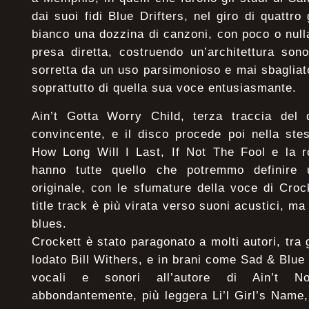
dai suoi fidi Blue Drifters, nel giro di quattr
bianco una dozzina di canzoni, con poco o nulla
presa diretta, costruendo un’architettura son
sorretta da un uso parsimonioso e mai sbagliato 
soprattutto di quella sua voce entusiasmante.
Ain’t Gotta Worry Child, terza traccia del
convincente, e il disco procede poi nella stes
How Long Will I Last, If Not The Fool e la 
hanno tutte quello che potremmo definire 
originale, con le sfumature della voce di Cro
title track è più virata verso suoni acustici, 
blues.
Crockett è stato paragonato a molti autori, tra g
lodato Bill Withers, e in brani come Sad & Blue
vocali e sonori all’autore di Ain’t No
abbondantemente, più leggera Li’l Girl’s Name,