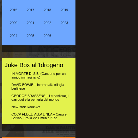
2016
2017
2018
2019
2020
2021
2022
2023
2024
2025
2026
Juke Box all'Idrogeno
IN MORTE DI S.B. (Canzone per un
amico immaginario)
DAVID BOWIE – Intorno alla trilogia
berlinese
GEORGE BRASSENS – Le banlieue, i
carruggi e la periferia del mondo
New York Rock Art
CCCP FEDELI ALLA LINEA – Carpi e
Berlino: Fra la via Emilia e l’Est