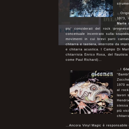
strume
…Origi
1973, 
Marte
n
piu’ considerati del rock progres
concettuale incentrato sulla stupidit
movimenti in cui brevi parti canta
chitarra e tastiera, interrotte da impr
e chitarra acustica. I Campo Di Mar
chitarrista Enrico Rosa, del flautist
come Paul Richard)…
…I
Gl
“Bambi
Zocche
1970 e
al rock
lavori 
Hendrix
stessa
più vi
chitar
…Ancora Vinyl Magic è responsabile 