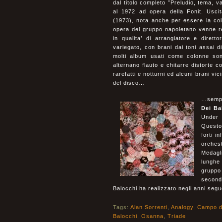
dal titolo completo ”Preludio, tema, v
al 1972 ad opera della Fonit. Usci
(1973), nota anche per essere la col
opera del gruppo napoletano venne re
in qualita’ di arrangiatore e diretto
variegato, con brani dai toni assai di
molti album usati come colonne son
alternano flauto e chitarre distorte 
rarefatti e notturni ed alcuni brani vi
del disco…
…sempr
Dei Ba
Under 
Questo 
forti i
orches
Medagl
lunghe 
gruppo
second
Balocchi ha realizzato negli anni seg
Tags:
Alan Sorrenti
,
Analogy
,
Campo d
Balocchi
,
Osanna
,
Triade