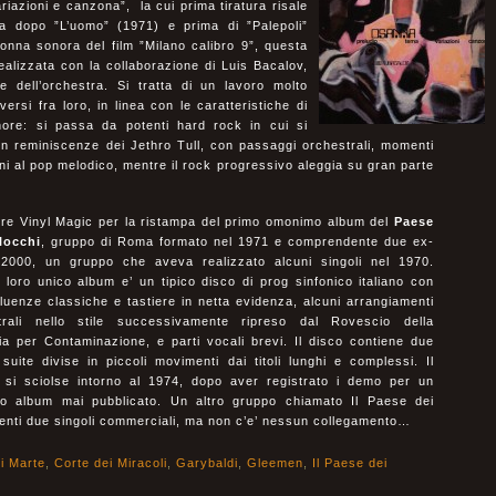
ariazioni e canzona”, la cui prima tiratura risale
ta dopo ”L’uomo” (1971) e prima di ”Palepoli”
onna sonora del film ”Milano calibro 9”, questa
alizzata con la collaborazione di Luis Bacalov,
re dell’orchestra. Si tratta di un lavoro molto
versi fra loro, in linea con le caratteristiche di
ore: si passa da potenti hard rock in cui si
con reminiscenze dei Jethro Tull, con passaggi orchestrali, momenti
cini al pop melodico, mentre il rock progressivo aleggia su gran parte
e Vinyl Magic per la ristampa del primo omonimo album del
Paese
locchi
, gruppo di Roma formato nel 1971 e comprendente due ex-
2000, un gruppo che aveva realizzato alcuni singoli nel 1970.
loro unico album e’ un tipico disco di prog sinfonico italiano con
nfluenze classiche e tastiere in netta evidenza, alcuni arrangiamenti
trali nello stile successivamente ripreso dal Rovescio della
ia per Contaminazione, e parti vocali brevi. Il disco contiene due
suite divise in piccoli movimenti dai titoli lunghi e complessi. Il
 si sciolse intorno al 1974, dopo aver registrato i demo per un
o album mai pubblicato. Un altro gruppo chiamato Il Paese dei
uenti due singoli commerciali, ma non c’e’ nessun collegamento…
i Marte
,
Corte dei Miracoli
,
Garybaldi
,
Gleemen
,
Il Paese dei