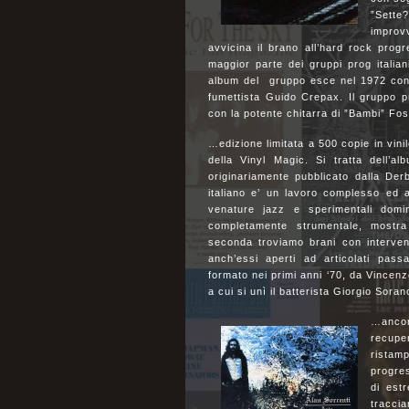
”Sette
improvv
avvicina il brano all’hard rock progr
maggior parte dei gruppi prog italian
album del gruppo esce nel 1972 con 
fumettista Guido Crepax. Il gruppo p
con la potente chitarra di ”Bambi” Fo
…edizione limitata a 500 copie in vin
della Vinyl Magic. Si tratta dell’
originariamente pubblicato dalla Der
italiano e’ un lavoro complesso ed
venature jazz e sperimentali domin
completamente strumentale, mostra
seconda troviamo brani con interven
anch’essi aperti ad articolati pass
formato nei primi anni ‘70, da Vincenz
a cui si unì il batterista Giorgio Sora
…ancor
recupe
ristam
progres
di estr
tracci