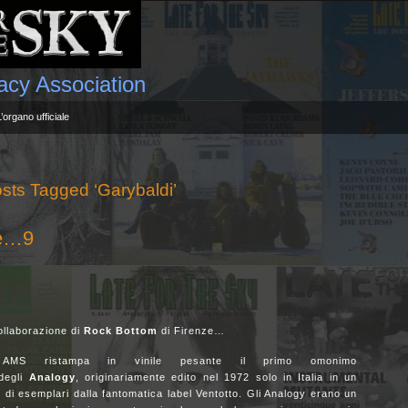
gacy Association
L’organo ufficiale
sts Tagged ‘Garybaldi’
ile…9
ollaborazione di
Rock Bottom
di Firenze…
AMS ristampa in vinile pesante il primo omonimo
degli
Analogy
, originariamente edito nel 1972 solo in Italia in un
o di esemplari dalla fantomatica label Ventotto. Gli Analogy erano un