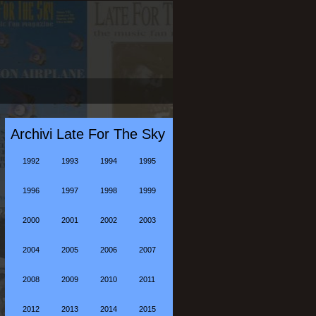
Archivi Late For The Sky
1992
1993
1994
1995
1996
1997
1998
1999
2000
2001
2002
2003
2004
2005
2006
2007
2008
2009
2010
2011
2012
2013
2014
2015