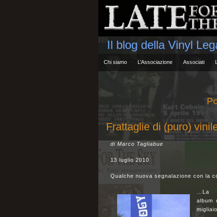
Il blog della Vinyl Le
Chi siamo
L’Associazione
Associati
Po
Frattaglie di (puro) vin
di Marco Tagliabue
13 luglio 2010
Qualche nuova segnalazione con la c
…La 
album 
migliai