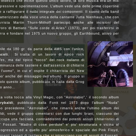
 tedesco che incise questo unico lavoro, la loro musica era un mix
gressive e sperimentazione. L’album vede una delle prime copertine
 a raffigurare il nudo integrale dei componenti. Il suono della band
atterizzato dalla voce unica della cantante Jutta Nienhaus, che con
tarrista Martin Thurn-Mithoff partecipò anche alle incisioni del
oro di Battiato ”Sulle corde di Aries” (1973), per poi trasferirsi in
erra e fondare nel 1975 un nuovo gruppo, gli Earthbound, attivo per
ile da 180 gr. da parte della AMS con l’unico,
coli
.
Si tratta di un lavoro di epico rock
es, ma dal tipico “tocco” del rock italiano di
ominanza delle tastiere e dall’assenza di chitarre
l’uomo”, in cui e’ ospite il chitarrista dei New
po’ anche del missaggio dell’album). Il gruppo si
lo questo album, pubblicato in Italia dalla Grog
sso anno…
 volta tocca alla Vinyl Magic, con ”Astrolabio”,’ il secondo album
rybaldi
, pubblicato dalla Fonit nel 1973 dopo l’album ”Nuda”
nno precedente. ”Astrolabio”, che rimarrà anche l’ultimo album dei
ldi, vede il gruppo cimentarsi con due lunghi brani, ciascuno dei
ccupa una facciata, contraddistinti dai potenti assoli chitarristici di
” Fossati. ”Madre di cose perdute” e’ piu’ strutturata e vicina al
rogressivo ed a quello piu’ atmosferico e spaziale dei Pink Floyd,
nanti tappeti di tastiera che si intrecciano con gli assoli di Fossati.