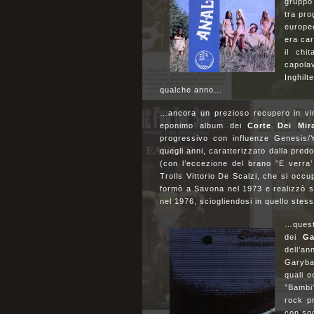
gruppo
tra pro
europee
era car
il chi
capolav
Inghilt
qualche anno…
…ancora un prezioso recupero in vin
eponimo album dei
Corte Dei Mira
progressivo con influenze Genesis/Y
quegli anni, caratterizzato dalla pred
(con l’eccezione del brano ”E verra’ 
Trolls Vittorio De Scalzi, che si occu
formò a Savona nel 1973 e realizzò so
nel 1976, sciogliendosi in quello ste
…questa
dei
Ga
dell’a
Garyba
quali o
”Bambi
rock p
con sog