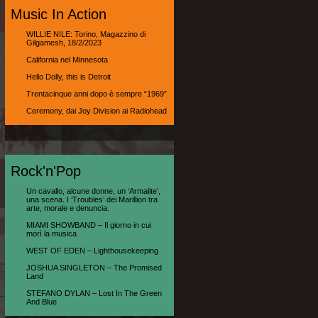
Music In Action
WILLIE NILE: Torino, Magazzino di
Gilgamesh, 18/2/2023
California nel Minnesota
Hello Dolly, this is Detroit
Trentacinque anni dopo è sempre “1969″
Ceremony, dai Joy Division ai Radiohead
Rock'n'Pop
Un cavallo, alcune donne, un ‘Armalite’,
una scena. I ‘Troubles’ dei Marillion tra
arte, morale e denuncia.
MIAMI SHOWBAND – Il giorno in cui
morì la musica
WEST OF EDEN – Lighthousekeeping
JOSHUA SINGLETON – The Promised
Land
STEFANO DYLAN – Lost In The Green
And Blue