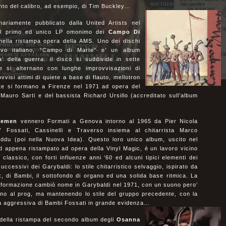
nto del calibro, ad esempio, di Tim Buckley…
nariamente pubblicato dalla United Artists nel
il primo ed unico LP omonimo dei
Campo Di
ella ristampa opera della AMS. Uno dei dischi
sivo italiano, “Campo di Marte” e’ un album
a’ della guerra: il disco si suddivide in sette
te si alternano con lunghe improvvisazioni di
ovvisi attimi di quiete a base di flauto, mellotron
te si formano a Firenze nel 1971 ad opera del
a Mauro Sarti e del bassista Richard Ursillo (accreditato sull’album
eemen
vennero Formati a Genova intorno al 1965 da Pier Nicola
” Fossati, Cassinelli e Traverso insiema al chitarrista Marco
ddu (poi nella Nuova Idea). Questo loro unico album, uscito nel
d appena ristampato ad opera della Vinyl Magic, è un lavoro vicino
 classico, con forti influenze anni ‘60 ed alcuni tipici elementi dei
successivi dei Garybaldi: lo stile chitarristico selvaggio, ispirato da
, di Bambi, il sottofondo di organo ed una solida base ritmica. La
 formazione cambiò nome in Garybaldi nel 1971, con un suono pero’
cino al prog, ma mantenendo lo stile del gruppo precedente, con la
ra aggressiva di Bambi Fossati in grande evidenza…
della ristampa del secondo album degli
Osanna