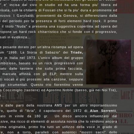
?” e’ incisa dal vivo in studio ed ha una forma piu’ libera ed
isata, con la chitarra di Fossati che si fa piu’ dura e prominente ed
essivo. I Garybaldi, provenienti da Genova, si differenziano dalla
i del periodo per la presenza di forti elementi hard rock. Il primo
il titolo ”Nuda” e presenta una suggestiva copertina ad opera del
ropone un hard rock chitarristico che si fonde con il progressivo,
ssati in evidenza…
ile pesante dorato per un’altra ristampa ad opera
album “1998: La Storia di Sabazio” dei
Triade,
by in Italia nel 1973. L’unico album del gruppo
 ambizioso, basato su un rock progressivo con
ato dalle tastiere che sulla prima facciata,
 marcate affinità con gli ELP, mentre sulla
ti vocali e più prossimi alla canzone, seppure
aggi strumentali. Questo trio fiorentino venne
o Coccimiglio (tastiere) ed Agostino Nobile (basso, già nei Noi Tre),
no…
a dalle parti della nostrana AMS per un altro importantissimo
ro, quello di “Aria”, il capolavoro del 1972 di
Alan Sorrenti
,
pato in vinile da 180 gr. Un disco ancora influenzato dal
sive, ma ricco di elementi di assoluta novità che lo rendono ancora
ema originalità, primo fra tutti un utilizzo della voce in grado di
are, non a torto, paralleli con autentici “mostri sacri” dello