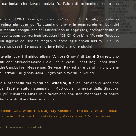
ei particolari che davano notizia, fra l’altro, di un imminente tour con
rare sui 120/130 euro, questo è un “regalone” di Natale, ma coloro i
icesima piuttosto gonfia sappiano che è in commercio un box dei
to mentite spoglie per chi ancora non lo sapesse), comprendente le
ei due album del curioso progetto, “25 O’ Clock” e “Psonic Psuspot
lia inglese dei sixties meglio di come si suonava all’Ufo Club, un
ecento pezzi. Se possiamo fare felici grandi e piccini…
te alla luce è il mitico album “Almost Grown” di
Lund Garrett
, uno
icati che attraversavano i cieli della West Coast negli anni d’oro.
dei Quicksilver Messenger Service, Kak ed altre band minori, viene
on l’artwork originale dalla lungimirante World In Sound…
fo a proposito dei misteriosi
Wildfire
, trio californiano di adozione
 del 1969 è stato ristampato in 450 copie numerate dalla Shadoks
i più rumorosi allora in circolazione che non mancherà di aprire
dei fans di Blue Cheer et similia…
edence Clearwater Revival
,
Day Blindness
,
Dukes Of Stratosphear
,
us Lizard
,
Kraftwerk
,
Lund Garrett
,
Mazzy Star
,
OM
,
Tangerine
ld
|
Commenti disabilitati