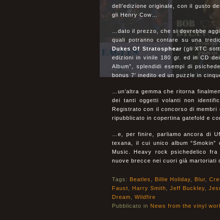
dell’edizione originale, con il gusto d
gli Henry Cow…
…dato il prezzo, che si dovrebbe aggi
quali potranno contare su una tred
Dukes Of Stratosphear
(gli XTC sot
edizioni in vinile 180 gr. ed in CD d
Album”, splendidi esempi di psichede
bonus 7′ inedito ed un puzzle in cinqu
…un’altra gemma che ritorna finalmen
dei tanti oggetti volanti non identif
Registrato con il concorso di membri 
ripubblicato in copertina gatefold e c
…e, per finire, parliamo ancora di U
texana, il cui unico album “Smokin”
Music. Heavy rock psichedelico fra 
nuove brecce nei cuori già martoriati 
Tags:
Beatles
,
Billie Holiday
,
Blur
,
Cre
Faust
,
Harry Smith
,
Jeff Buckley
,
Jes
Dream
,
Wildfire
Pubblicato in
News from the vinyl wor