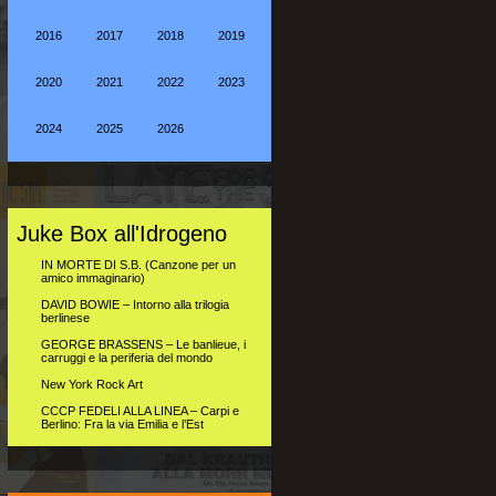
2016
2017
2018
2019
2020
2021
2022
2023
2024
2025
2026
Juke Box all'Idrogeno
IN MORTE DI S.B. (Canzone per un
amico immaginario)
DAVID BOWIE – Intorno alla trilogia
berlinese
GEORGE BRASSENS – Le banlieue, i
carruggi e la periferia del mondo
New York Rock Art
CCCP FEDELI ALLA LINEA – Carpi e
Berlino: Fra la via Emilia e l’Est