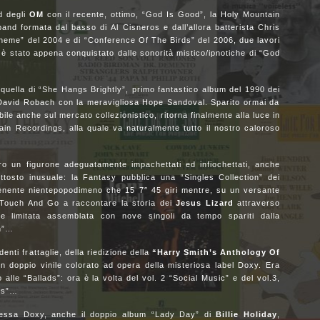
d degli
OM
con il recente, ottimo, “God Is Good”, la Holy Mountain
 band formata dal basso di Al Cisneros e dall’allora batterista Chris
 Theme” del 2004 e di “Conference Of The Birds” del 2006, due lavori
 stato appena conquistato dalle sonorità mistico/ipnotiche di “God
quella di “She Hangs Brightly”, primo fantastico album del 1990 dei
i David Robach con la meravigliosa Hope Sandoval. Sparito ormai da
bile anche sul mercato collezionistico, ritorna finalmente alla luce in
lain Recordings, alla quale va naturalmente tutto il nostro caloroso
ro un figurone adeguatamente impachettati ed infiochettati, anche
ttosto inusuale: la Fantasy pubblica una “Singles Collection” dei
nente nientepopodimeno che 15 7″ 45 giri mentre, su un versante
Touch And Go a raccontare la storia dei
Jesus Lizard
attraverso
one limitata assemblata con nove singoli da tempo spariti dalla
 “Inch”…
nti frattaglie, della riedizione della
“Harry Smith’s Anthology Of
 in doppio vinile colorato ad opera della misteriosa label Doxy. Era
 alle “Ballads”: ora è la volta del vol. 2 “Social Music” e del vol.3,
ngs”…
 stessa Doxy, anche il doppio album “Lady Day” di
Billie Holiday
,