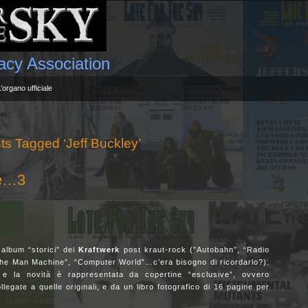
gacy Association
L’organo ufficiale
ts Tagged ‘Jeff Buckley’
ile…3
 album “storici” dei
Kraftwerk
post kraut-rock (”Autobahn”, “Radio
The Man Machine”, “Computer World”…c’era bisogno di ricordarlo?).
 e la novità è rappresentata da copertine “esclusive”, ovvero
egate a quelle originali, e da un libro fotografico di 16 pagine per