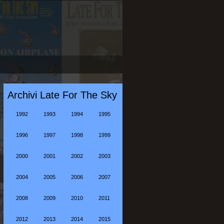
Archivi Late For The Sky
1992
1993
1994
1995
1996
1997
1998
1999
2000
2001
2002
2003
2004
2005
2006
2007
2008
2009
2010
2011
2012
2013
2014
2015