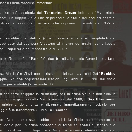
lassici della vocalist immortale…
na “strana” antologia dei
Tangerine Dream
intitolata “Mysterious
”, un doppio vinile che rispercorre la storia dei corrieri cosmici
 di registrazioni, anche rare, che coprono il periodo dal 1972 al
 l’avrebbe mai detto? (chiedo scusa a fans e completisti dei
ubblicato dall’etichetta Vigotone all’interno del quale, come lascia
rano il repertorio del menestrello di Duluth…
 Is Rubbish” e “Parklife”, due fra gli album più famosi della fase
…
asa Music On Vinyl, con la ristampa del capolavoro di
Jeff Buckley
io live con registrazioni risalenti agli anni 1995-1996 dal titolo
one per audiofili (?) in vinile 180 gr. …
 non farsi sfuggire la riedizione, per la prima volta e non solo in
 un oscuro gruppo della San Francisco del 1969, i
Day Blindness
,
 etichetta della città e diventato immediatamente feticcio per
caggio è la benemerita Studio 10 Records…
 fa e siamo stati subito esauditi: la Virgin ha ristampato in
 ideale per un primo approccio ai terroristi sonici di stanza alla
 con il vecchio logo della Virgin e artwork identico a quello