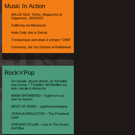
Music In Action
WILLIE NILE: Torino, Magazzino di
Gilgamesh, 18/2/2023
California nel Minnesota
Hello Dolly, this is Detroit
Trentacinque anni dopo è sempre “1969″
Ceremony, dai Joy Division ai Radiohead
Rock'n'Pop
Un cavallo, alcune donne, un ‘Armalite’,
una scena. I ‘Troubles’ dei Marillion tra
arte, morale e denuncia.
MIAMI SHOWBAND – Il giorno in cui
morì la musica
WEST OF EDEN – Lighthousekeeping
JOSHUA SINGLETON – The Promised
Land
STEFANO DYLAN – Lost In The Green
And Blue