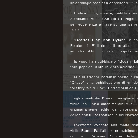
un’antologia preziosa contenente 35 c
…l’italica Lilith, invece, pubblica u
Semblance At The Strand Of Nightmare
per eccellenza attraverso una serie
1979…
…”
Beatles Play Bob Dylan
“…e chi
Beatles…). E’ il titolo di un album p
intendere il titolo, i fab four rispolve
…la Food ha ripubblicato “Modern Life
“brit-pop” dei
Blur
, in vinile colorato
…aria di strenne natalizie anche in c
“Grace” e la pubblicazione di un dopp
“Mistery White Boy”. Entrambi in edizi
…agli amanti dei Doors consigliamo di
vinile, dell’unico omonimo album di
originariamente edito da un’oscura
collezionisti. Responsabile del ripes
…l’avevamo evocato non molto tempo
vinile
Faust IV,
l’album probabilmente
comune di Wumme. Stessa etichetta