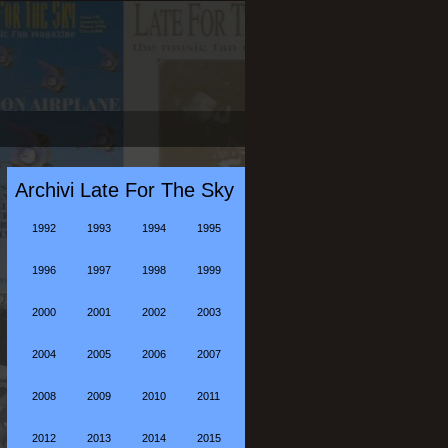
Archivi Late For The Sky
1992
1993
1994
1995
1996
1997
1998
1999
2000
2001
2002
2003
2004
2005
2006
2007
2008
2009
2010
2011
2012
2013
2014
2015