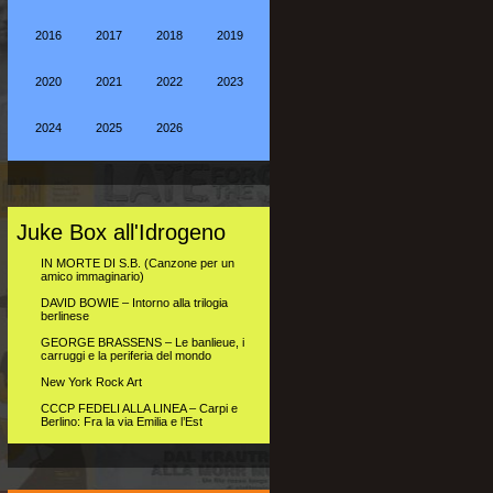
2016
2017
2018
2019
2020
2021
2022
2023
2024
2025
2026
Juke Box all'Idrogeno
IN MORTE DI S.B. (Canzone per un
amico immaginario)
DAVID BOWIE – Intorno alla trilogia
berlinese
GEORGE BRASSENS – Le banlieue, i
carruggi e la periferia del mondo
New York Rock Art
CCCP FEDELI ALLA LINEA – Carpi e
Berlino: Fra la via Emilia e l’Est