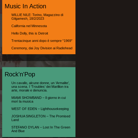
Music In Action
WILLIE NILE: Torino, Magazzino di
Gilgamesh, 18/2/2023
California nel Minnesota
Hello Dolly, this is Detroit
Trentacinque anni dopo è sempre “1969″
Ceremony, dai Joy Division ai Radiohead
Rock'n'Pop
Un cavallo, alcune donne, un ‘Armalite’,
una scena. I ‘Troubles’ dei Marillion tra
arte, morale e denuncia.
MIAMI SHOWBAND – Il giorno in cui
morì la musica
WEST OF EDEN – Lighthousekeeping
JOSHUA SINGLETON – The Promised
Land
STEFANO DYLAN – Lost In The Green
And Blue