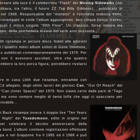
 tornare alla luce è il celeberrimo “Flash” dei
Moving Sidewalks
(nei
ilitava, tra l’altro, il futuro ZZ Top Billy Gibbons), pubblicato in
 nel 1968. Responsabile del “misfatto” è l’etichetta tedesca Klimt,
 ristampato in vinile l’album aggiungendo ben cinque bonus tracks,
quali il mitico singolo “99th Floor”. Un classico, forse minore ma
ppo, della psichedelia texana dei tardi anni sessanta…
ith ristampa in picture discs fedeli alle edizioni
li i quattro mitici album solisti di Gene Simmons,
iss pubblicati contemporaneamente del 1978. Per
on li avessero ascoltati, oltre che quattro
ebbero la loro porca figura, potrebbero rivelarsi
e in casa Lilith due ristampe, entrambe con
d allegato, degli ultimi lavori dei gloriosi
Can
, “Out Of Reach” del
“Can (Inner Space)” del 1979. Non siamo certo dalle parti di “Tago
 ma sono sempre meglio di tanta fuffa che oggi ci spacciano per
ensabile…
 Back ristampa invece il doppio live “Ten Years
 Night” dei
Tuxedomoon
, edito in origine nel
er celebrare il decimo anniversario della
a band. L’album contiene registrazioni effettuate
opa e nel Giappone fra il 1985 ed il 1988 e può