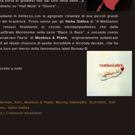
na sorta di greatest hits dal vivo della band…a
 almeno su “Half Mute” e “Desire”…
udiamo in bellezza con le agognate ristampe di due piccoli grandi
i del krautrock. Primo cenno per gli
Yatha Sidhra
di “A Meditation
 rimessi finalmente in circolo nientepopodimeno che dalla
sal/Brain Metronome nella serie “Black Is Back”, e secondo cenno
astakraut Pasta” di
Moebius & Plank
, originariamente pubblicato
80 ad ideale chiusura
di quella incredibile e feconda decade, che ha
 la luce per merito della fantomatica label Bureau-B.
colto a tutti!
derman
,
Kiss
,
Moebius & Plank
,
Moving Sidewalks
,
Scientists
,
Soft
oon
,
Yatha Sidhra
ld
|
Commenti disabilitati