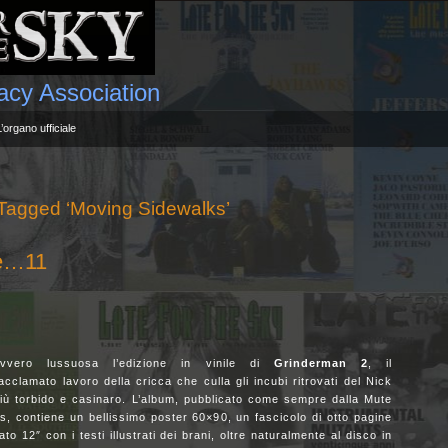
gacy Association
L’organo ufficiale
Tagged ‘Moving Sidewalks’
ile…11
ero lussuosa l’edizione in vinile di
Grinderman 2
, il
cclamato lavoro della cricca che culla gli incubi ritrovati del Nick
iù torbido e casinaro. L’album, pubblicato come sempre dalla Mute
, contiene un bellissimo poster 60×90, un fascicolo di otto pagine
ato 12″ con i testi illustrati dei brani, oltre naturalmente al disco in