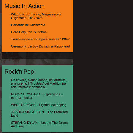
Music In Action
WILLIE NILE: Torino, Magazzino di
Gilgamesh, 18/2/2023
California nel Minnesota
Hello Dolly, this is Detroit
Trentacinque anni dopo è sempre “1969″
Ceremony, dai Joy Division ai Radiohead
Rock'n'Pop
Un cavallo, alcune donne, un ‘Armalite’,
una scena. I ‘Troubles’ dei Marillion tra
arte, morale e denuncia.
MIAMI SHOWBAND – Il giorno in cui
morì la musica
WEST OF EDEN – Lighthousekeeping
JOSHUA SINGLETON – The Promised
Land
STEFANO DYLAN – Lost In The Green
And Blue