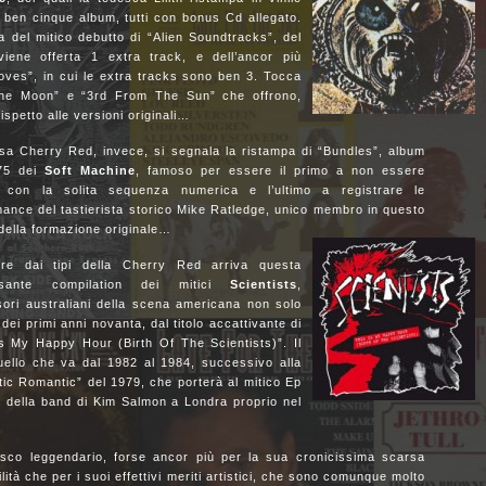
 ben cinque album, tutti con bonus Cd allegato.
ta del mitico debutto di “Alien Soundtracks”, del
viene offerta 1 extra track, e dell’ancor più
oves”, in cui le extra tracks sono ben 3. Tocca
he Moon” e “3rd From The Sun” che offrono,
ispetto alle versioni originali…
sa Cherry Red, invece, si segnala la ristampa di “Bundles”, album
75 dei
Soft Machine
, famoso per essere il primo a non essere
to con la solita sequenza numerica e l’ultimo a registrare le
ance del tastierista storico Mike Ratledge, unico membro in questo
della formazione originale…
e dai tipi della Cherry Red arriva questa
essante compilation dei mitici
Scientists
,
sori australiani della scena americana non solo
dei primi anni novanta, dal titolo accattivante di
Is My Happy Hour (Birth Of The Scientists)”. Il
uello che va dal 1982 al 1984, successivo alla
tic Romantic” del 1979, che porterà al mitico Ep
o della band di Kim Salmon a Londra proprio nel
sco leggendario, forse ancor più per la sua cronicissima scarsa
ilità che per i suoi effettivi meriti artistici, che sono comunque molto