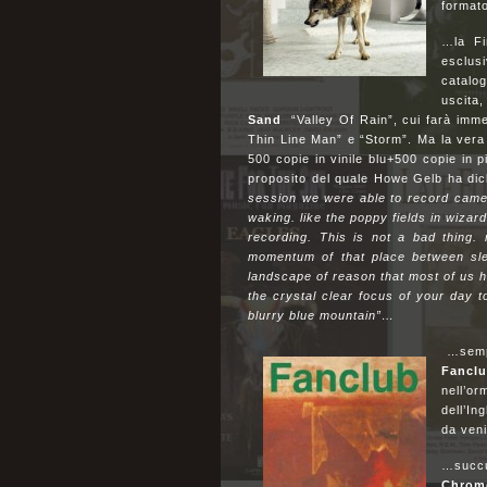
format
…la Fi
esclus
catalo
uscita
Sand
“Valley Of Rain”, cui farà imme
Thin Line Man” e “Storm”. Ma la vera 
500 copie in vinile blu+500 copie in p
proposito del quale Howe Gelb ha di
session we were able to record came 
waking. like the poppy fields in wizar
recording. This is not a bad thing.
momentum of that place between sle
landscape of reason that most of us hu
the crystal clear focus of your day 
blurry blue mountain”…
…semp
Fancl
nell’o
dell’In
da ven
…succu
Chrom