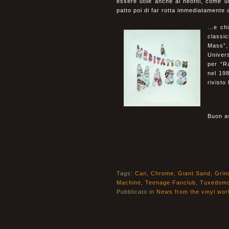
essere utile anche ai neofiti, come u
patto poi di far rotta immediatamente
…e chi
classic
Mass”,
Univer
per “R
nel 19
rivisto
Buon as
Tags:
Can
,
Chrome
,
Giant Sand
,
Grin
Machine
,
Teenage Fanclub
,
Tuxedom
Pubblicato in
News from the vinyl wor