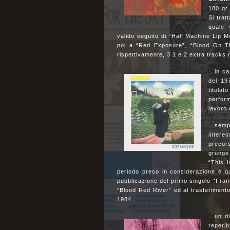
180 gr.
Si trat
quale 
valido seguito di “Half Machine Lip M
poi a “Red Exposure”, “Blood On T
rispettivamente, 3 1 e 2 extra tracks r
…in ca
del 19
titola
perform
lavoro 
…sempr
inter
precur
grunge 
“This 
periodo preso in considerazione è q
pubblicazione del primo singolo “Fran
“Blood Red River” ed al trasferiment
1984…
…un di
reperib