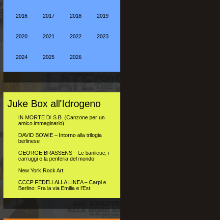
2016
2017
2018
2019
2020
2021
2022
2023
2024
2025
2026
Juke Box all'Idrogeno
IN MORTE DI S.B. (Canzone per un
amico immaginario)
DAVID BOWIE – Intorno alla trilogia
berlinese
GEORGE BRASSENS – Le banlieue, i
carruggi e la periferia del mondo
New York Rock Art
CCCP FEDELI ALLA LINEA – Carpi e
Berlino: Fra la via Emilia e l’Est