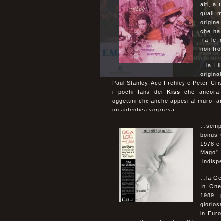
alti, a
quali m
origine
che ha
fra le 
non tro
…la Lil
origina
Paul Stanley, Ace Frehley e Peter Cr
i pochi fans dei
Kiss
che ancora n
oggettini che anche appesi al muro far
un’autentica sorpresa…
…sempr
bonus C
1978 e 
Mago”,
indisp
…la Get
In One
1989 p
glorios
in Eur