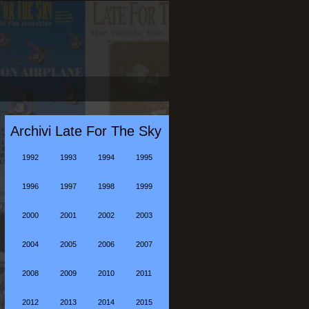
Archivi Late For The Sky
1992
1993
1994
1995
1996
1997
1998
1999
2000
2001
2002
2003
2004
2005
2006
2007
2008
2009
2010
2011
2012
2013
2014
2015