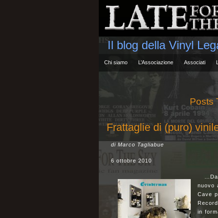
Il blog della Vinyl Le
Chi siamo
L’Associazione
Associati
Posts 
Frattaglie di (puro) vin
di Marco Tagliabue
6 ottobre 2010
…Davv
nuovo a
Cave p
Records
in form