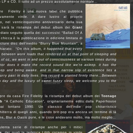
o LP e CD. Il tutto ad un prezzo assolutamente normale…
re Fidelity è una nuova label che pubblica
ivamente vinile. A dare lustro al proprio
go, nel venticinquesimo anniversario della sua
, sarà la ristampa del debut album dei
Giant
diato seguito quella dei successivi “Ballad Of A
chicca è la pubblicazione in edizione limitata di
icture disc dell’inedito “Blurry Blue Mountain”, a
chiarato:
“On this album, it happened that every
between work loads that rendered us at that point of sleeping and
d of oz, we went in and out of consciousness at various times during
 nor does it make the record sound like we’re asleep. it has the
ep and being awake. and in that narrow slip of existence lies a
rry past in daily lives. this record is planted firmly there…Between
to day and the luxury of sweet fuzzy sleep, we welcome you to the
re da casa Fire Fidelity la ristampa del debut album dei
Teenage
ub
“A Catholic Education”, originariamente edito dalla Paperhouse
rmai lontano 1990. Un classico dell’indie pop chitarristico
ghilterra di quegli anni, quando brit-pop era ancora un termine di là
ire, Blur e Oasis pure, e le cose andavano molto, ma molto meglio…
lenta serie di ristampe anche per i mitici
e
, dei quali la tedesca Lilith ristampa in vinile