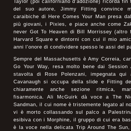
Taylor (poi californiano d’adozione) ricorda fin
del suo autore, Jimmy Fitting convince m
caraibiche di Here Comes Your Man presa dal 
più giovani, i Pixies, e piace anche come Zak
never Got To Heaven di Bill Morrissey (altro 
Harvard Square e dintorni con cui il mio amic
anni l’onore di condividere spesso le assi del 
Sempre del Massachusetts è Amy Correia, cant
Go Your Way, resa molto bene dai Session 
stavolta di Rose Polenzani, impegnata qui 
Cavanaugh si occupa della slide e Fitting de
chiaramente anche sezione ritmica, mando
fisarmonica. Ali McGuirk dà voce a The Nig
Sandman, il cui nome è tristemente legato al n
vi è morto collassando sul palco a Palestrin
esibiva con i Morphine, il gruppo di cui era ba
è la voce nella delicata Trip Around The Sun,