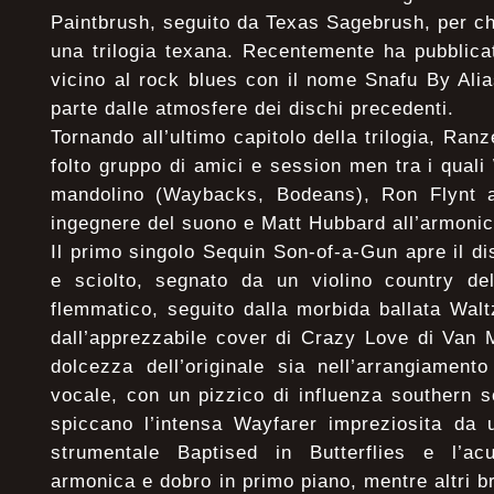
Paintbrush, seguito da Texas Sagebrush, per c
una trilogia texana. Recentemente ha pubblica
vicino al rock blues con il nome Snafu By Ali
parte dalle atmosfere dei dischi precedenti.
Tornando all’ultimo capitolo della trilogia, Ra
folto gruppo di amici e session men tra i quali
mandolino (Waybacks, Bodeans), Ron Flynt a
ingegnere del suono e Matt Hubbard all’armonic
Il primo singolo Sequin Son-of-a-Gun apre il di
e sciolto, segnato da un violino country de
flemmatico, seguito dalla morbida ballata Wa
dall’apprezzabile cover di Crazy Love di Van 
dolcezza dell’originale sia nell’arrangiamento
vocale, con un pizzico di influenza southern s
spiccano l’intensa Wayfarer impreziosita da u
strumentale Baptised in Butterflies e l’a
armonica e dobro in primo piano, mentre altri