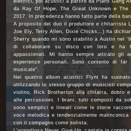
elettrici, poi acustici a partire da Plans Gang A
da Ray Of Hope, The Great Unknown e The H
2017. In precedenza hanno fatto parte della ban
A proposito del duo il produttore e chitarrista
Joe Ely, Terry Allen, Dixie Chicks…) ha dichiar
Sherry quando mi sono stabilito a Austin nel ’9
di collaborare su disco con loro e ha f
appassionati. Mi hanno sempre attirato gli ar
esperienze personali. Sono contento di far 
musicale”.
Nei quattro album acustici Flynt ha suonato 
utilizzando lo stesso gruppo di musicisti com
violino, Rick Brotherton alla chitarra, dobro
alle percussioni. I brani, tutti composti da so
sono semplici e lineari come le storie racconta
voce melodica e tendenzialmente malinconica d
con il compagno come solista.
L’orgogliosa Never Give Up, cantata in coppia 