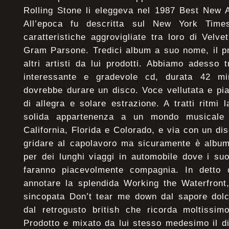
Rolling Stone li eleggeva nel 1987 Best New 
All’epoca fu descritta sul New York Ti
caratteristiche aggrovigliate tra loro di Vel
Gram Parsone. Tredici album a suo nome, il pr
altri artisti da lui prodotti. Abbiamo adesso 
interessante e gradevole cd, durata 42 m
dovrebbe durare un disco. Voce vellutata e pi
di allegra e solare estrazione. A tratti ritmi l
solida appartenenza a un mondo musicale 
California, Florida e Colorado, e via con un di
gridare al capolavoro ma sicuramente è album
per dei lunghi viaggi in automobile dove i su
faranno piacevolmente compagnia. In detto
annotare la splendida Working the Waterfront, 
sincopata Don’t tear me down dal sapore dolc
dal retrogusto british che ricorda moltissim
Prodotto e mixato da lui stesso medesimo il d