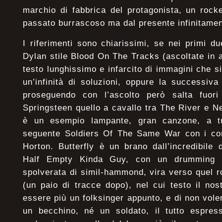
marchio di fabbrica del protagonista, un rocker
passato burrascoso ma dal presente infinitamen
I riferimenti sono chiarissimi, se nei primi du
Dylan stile Blood On The Tracks (ascoltate in ap
testo lunghissimo e infarcito di immagini che
un’infinità di soluzioni, oppure la successi
proseguendo con l’ascolto però salta fuori
Springsteen quello a cavallo tra The River e 
è un esempio lampante, gran canzone, a tut
seguente Soldiers Of The Same War con i cont
Horton. Butterfly è un brano dall’incredibile
Half Empty Kinda Guy, con un drumming i
spolverata di simil-hammond, vira verso quel r
(un paio di tracce dopo), nel cui testo il nos
essere più un folksinger appunto, e di non vole
un becchino, né un soldato, il tutto espre