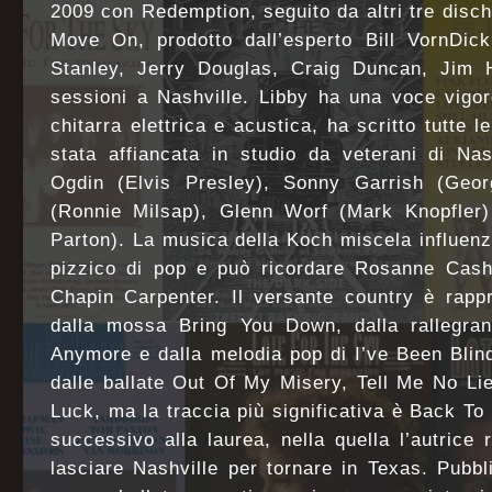
2009 con Redemption, seguito da altri tre disc
Move On, prodotto dall’esperto Bill VornDic
Stanley, Jerry Douglas, Craig Duncan, Jim 
sessioni a Nashville. Libby ha una voce vigor
chitarra elettrica e acustica, ha scritto tutte 
stata affiancata in studio da veterani di Nas
Ogdin (Elvis Presley), Sonny Garrish (Geo
(Ronnie Milsap), Glenn Worf (Mark Knopfler)
Parton). La musica della Koch miscela influen
pizzico di pop e può ricordare Rosanne Cash
Chapin Carpenter. Il versante country è rapp
dalla mossa Bring You Down, dalla rallegra
Anymore e dalla melodia pop di I’ve Been Blind
dalle ballate Out Of My Misery, Tell Me No Lie
Luck, ma la traccia più significativa è Back To 
successivo alla laurea, nella quella l’autrice r
lasciare Nashville per tornare in Texas. Pubbl