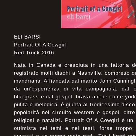
ELI BARSI
Portrait Of A Cowgirl
Red Truck 2016
Nata in Canada e cresciuta in una fattoria d
registrato molti dischi a Nashville, compreso qu
mandriana. Affiancata dal marito John Cunning
da un’esperienza di vita campagnola, dal co
bluegrass e dal gospel, brava anche come yode
pulita e melodica, è giunta al tredicesimo disc
popolarità nel circuito western e gospel, olt
religiosi e natalizi. Portrait Of A Cowgirl è u
ottimista nei temi e nei testi, forse troppo 