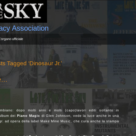
gacy Association
L’organo ufficiale
ts Tagged ‘Dinosaur Jr.’
le…
biano: dopo molti anni e molti (capo)lavori editi soltanto in
album dei
Piano
Magic
di Glen Johnson, vede la luce anche in una
 gr. ad opera della label Make Mine Music, che cura anche la stampa