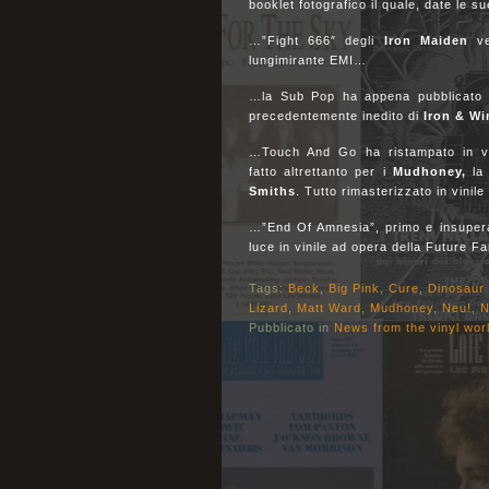
booklet fotografico il quale, date le 
…”Fight 666″ degli
Iron Maiden
ve
lungimirante EMI…
…la Sub Pop ha appena pubblicato “A
precedentemente inedito di
Iron & Wi
…Touch And Go ha ristampato in vini
fatto altrettanto per i
Mudhoney,
la
Smiths
. Tutto rimasterizzato in vinile
…”End Of Amnesia”, primo e insuper
luce in vinile ad opera della Future 
Tags:
Beck
,
Big Pink
,
Cure
,
Dinosaur 
Lizard
,
Matt Ward
,
Mudhoney
,
Neu!
,
N
Pubblicato in
News from the vinyl wor