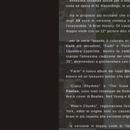
…ennesima ristampa anche per il folk
volta ad opera di XL Recordings, in u
…fra le proposte più eccitanti che ci
degli
XX
esce in versione vinilitica
l’irresistibile ”A Brief History Of Lov
doppio vinile con un 12″ picture disc 
…per la serie “quando è colorato mi a
Cure
più decadenti, “Faith” e “Porn
rispettive copertine, mentre la cel
stampe l’ennesima riedizione dei vinil
75″, divertendosi a giocherellare con 
…”Farm” il nuovo album dei rinati
Di
bianco ed un lussuoso poster che ripr
…”Crazy Rhythms” e “The Good Ear
Feelies
, sono stati ristampati da Dom
live e cover di Beatles, Neil Yo
…”Blow’n Chunks”, registrazione liv
York, edito in origine solo su casset
brani in più rispetto alla versione ori
…la versione in doppio vinile di “Ve