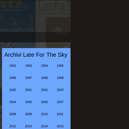
Archivi Late For The Sky
1992
1993
1994
1995
1996
1997
1998
1999
2000
2001
2002
2003
2004
2005
2006
2007
2008
2009
2010
2011
2012
2013
2014
2015