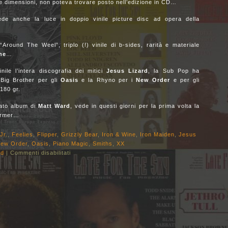
sue dimensioni, non poteva trovare posto nell’edizione in CD…
de anche la luce in doppio vinile picture disc ad opera della
round The Weel”, triplo (!) vinile di b-sides, rarità e materiale
ne
…
le l’intera discografia dei mitici
Jesus
Lizard
, la Sub Pop ha
 Big Brother per gli
Oasis
e la Rhyno per i
New
Order
e per gli
 180 gr.
ato album di
Matt Ward
, vede in questi giorni per la prima volta la
Farmer…
Jr.
,
Feelies
,
Flipper
,
Grizzly Bear
,
Iron & Wine
,
Iron Maiden
,
Jesus
ew Order
,
Oasis
,
Piano Magic
,
Smiths
,
XX
ld
|
Commenti disabilitati