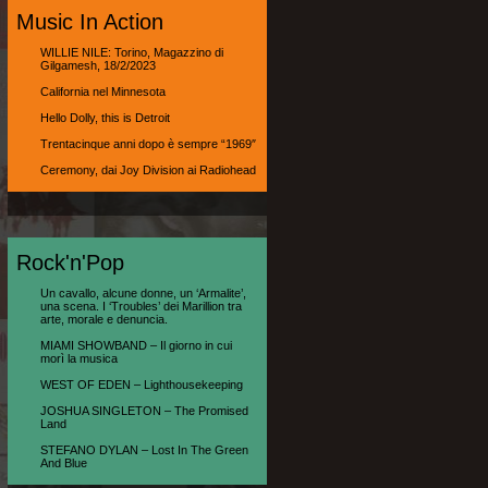
Music In Action
WILLIE NILE: Torino, Magazzino di
Gilgamesh, 18/2/2023
California nel Minnesota
Hello Dolly, this is Detroit
Trentacinque anni dopo è sempre “1969″
Ceremony, dai Joy Division ai Radiohead
Rock'n'Pop
Un cavallo, alcune donne, un ‘Armalite’,
una scena. I ‘Troubles’ dei Marillion tra
arte, morale e denuncia.
MIAMI SHOWBAND – Il giorno in cui
morì la musica
WEST OF EDEN – Lighthousekeeping
JOSHUA SINGLETON – The Promised
Land
STEFANO DYLAN – Lost In The Green
And Blue