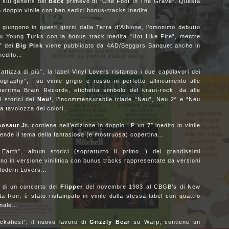
 sui generis del
Beck
primevo di “One Foot In The Grave”. Questa
n doppio vinile con ben sedici bonus-tracks inedite…
 giungono in questi giorni dalla Terra d’Albione, l’omonimo debutto
 su Young Turks con la bonus track inedita “Hot Like Fire”, mentre
e” dei
Big Pink
viene pubblicato da 4AD/Beggars Banquet anche in
inedito…
ttizza di più”, la label Vinyl Lovers ristampa i due capolavori dei
ography”, su vinile grigio e rosso in perfetto allineamento alle
eberrima Brain Records, etichetta simbolo del kraut-rock, da alle
i storici dei
Neu
!, l’incommensurabile triade “Neu”, Neu 2″ e “Neu
la tavolozza dei colori…
nosaur Jr.
contiene nell’edizione in doppio LP un 7″ inedito in vinile
ende il tema della fantasiosa (e mostruosa) copertina…
th”, album storici (soprattutto il primo…) dei grandissimi
ino in versione vinilitica con bunus tracks rappresentate da versioni
ung e Modern Lovers…
e di un concerto dei
Flipper
del novembre 1983 al CBGB’s di New
ta Roir, è stato ristampato in vinile dalla stessa label con quattro
ginale…
ckatiest”, il nuovo lavoro di
Grizzly Bear
su Warp, contiene un