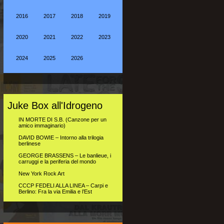
2016
2017
2018
2019
2020
2021
2022
2023
2024
2025
2026
Juke Box all'Idrogeno
IN MORTE DI S.B. (Canzone per un
amico immaginario)
DAVID BOWIE – Intorno alla trilogia
berlinese
GEORGE BRASSENS – Le banlieue, i
carruggi e la periferia del mondo
New York Rock Art
CCCP FEDELI ALLA LINEA – Carpi e
Berlino: Fra la via Emilia e l’Est