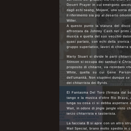
Desert Prayer in cui emergono ancestr
dagli echi twang, Mojave, una sorta 
il riferimento sia più al deserto omoni
Willer.
A questo punto la statura del disco
affrontata da Johnny Cash nei primi
musica e quella del suo vecchio dator
quasi parlato, con echi della storica
gruppo superlativo, lavori di chitarra
Marty Stuart si divide le parti chita
Stinson si occupa dei tamburi e Chris 
proposito di chitarre, va ricordato c
White, quella su cui Gene Parsons 
dell’umanità. Non stupitevi dunque se q
del chitarrista dei Byrds.
El Fantasma Del Toro (firmata dal ba
tango e la musica d’oltre Rio Bravo, a
lunga su cosa ci si debba aspettare as
Wait, in odore di jingle jangle visto c
terzo chitarrista e tastierista.
La facciata B si apre con un altro st
Mail Special, brano molto spedito in c