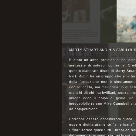
MARTY STUART AND HIS FABULOUS S
È stato un anno prolifico di bei disc
inattesi e di notevoli conferme. Cr
questo elaborato disco di Marty Stuart
Rick Rubin ha un gruppo che è lettera
della formazione non è sicuramente
controfiocchi, ma mai come in questo
stanchi dischi nashvilliani, senza tr
invece ecco il colpo di genio: un
ineccepibile (e con Mike Campbell alla
da competizione.
Potrebbe essere considerato quasi 
essere dichiaratamente “americana” (i
Stuart scrive quasi tutti i brani da so
del nome del gruppo, sia nei brani str