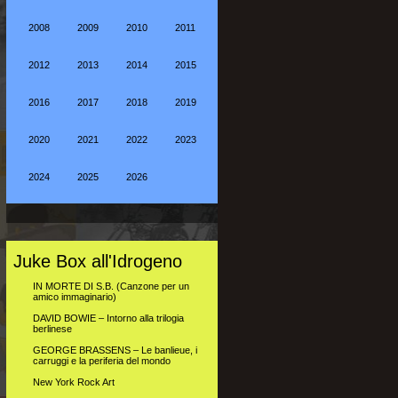
2008
2009
2010
2011
2012
2013
2014
2015
2016
2017
2018
2019
2020
2021
2022
2023
2024
2025
2026
Juke Box all'Idrogeno
IN MORTE DI S.B. (Canzone per un
amico immaginario)
DAVID BOWIE – Intorno alla trilogia
berlinese
GEORGE BRASSENS – Le banlieue, i
carruggi e la periferia del mondo
New York Rock Art