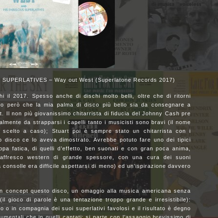
UPERLATIVES – Way out West (Superlatone Records 2017)
hi il 2017. Spesso anche di dischi molto belli, oltre che di ritorni
edo però che la mia palma di disco più bello sia da consegnare a
. Il non più giovanissimo chitarrista di fiducia del Johnny Cash pre
lmente da strapparsi i capelli tanto i musicisti sono bravi (il nome
 scelto a caso); Stuart poi è sempre stato un chitarrista con i
 disco ce lo aveva dimostrato. Avrebbe potuto fare uno dei tipici
oppa fatica, di quelli d’effetto, ben suonati e con gran poca anima,
 affresco western di grande spessore, con una cura dei suoni
 consolle era difficile aspettarsi di meno) ed un’ispirazione davvero
un concept questo disco, un omaggio alla musica americana senza
l gioco di parole è una tentazione troppo grande e irresistibile):
lo o in compagnia dei suoi superlativi favolosi e il risultato è degno
umentali che in quelli cantati: si parte con l’assaggio brevissimo di