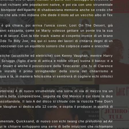
ali richiami alle popolazioni native, e poi via con uno strumentale
di bisnipote dell’Apache di shadowsiana memoria anche se credo che
mo che alla tribù indiana che diede il titolo ad un vecchio albo di Tex
 è già chiara, poi arriva l’unica cover, Lost On The Desert, già
 anni sessanta, come se Marty volesse gettare un ponte tra la sua
e di lavoro. Con la title track siamo al cospetto invece di un brano
 Ode To Billy Joe, ma qui ci sono dei lavori di chitarra degni di un
 snocciolati con un equilibrio sonoro che colpisce cuore e orecchie.
rristiche (acustiche ed elettriche) con Kenny Vaughan, mentre Harry
Scruggs (figlio d’arte di antica e nobile stirpe) suona il basso: e a
he Stuart è anche il possessore della Telecaster che fu di Clarence
installò il primo stringbender della storia del chitarrismo e
ua e là, in maniera felicissima vi sembrerà di cogliere echi stilistici
tterista) è di nuovo strumentale una sorta di via di mezzo tra un
ltra bella composizione, seguita da Old Mexico il cui titolo la dice
coltandola. Il lato A del disco si chiude con la riuscita Time Don’t
he Vaughan si dedica alla 12 corde, e ospita il producer in qualità di
rumentale, Quicksand, di nuovo con echi twang che preludono ad Air
ui le chitarre sviluppano una serie di belle intuizioni che richiamano