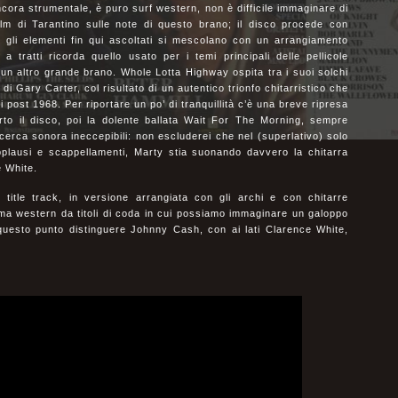
ncora strumentale, è puro surf western, non è difficile immaginare di
ilm di Tarantino sulle note di questo brano; il disco procede con
i gli elementi fin qui ascoltati si mescolano con un arrangiamento
 tratti ricorda quello usato per i temi principali delle pellicole
n altro grande brano. Whole Lotta Highway ospita tra i suoi solchi
 di Gary Carter, col risultato di un autentico trionfo chitarristico che
post 1968. Per riportare un po’ di tranquillità c’è una breve ripresa
to il disco, poi la dolente ballata Wait For The Morning, sempre
icerca sonora ineccepibili: non escluderei che nel (superlativo) solo
pplausi e scappellamenti, Marty stia suonando davvero la chitarra
e White.
a title track, in versione arrangiata con gli archi e con chitarre
a western da titoli di coda in cui possiamo immaginare un galoppo
 a questo punto distinguere Johnny Cash, con ai lati Clarence White,