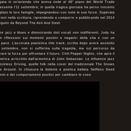
ata in un’azienda che aveva sede al 48° piano del World Trade
ssente l’11 settembre; in quella tragica giornata ha perso trecento
gliato le loro famiglie, impegnandosi con tutte le sue forze. Superata
ioni nella scrittura, riprendendo a comporre e pubblicando nel 2014
 seguito da Beyond The Ash And Steel.
ze jazz e blues e dimostrando doti vocali non indifferenti, Judy ha
n riflessioni sui momenti positivi e negativi della vita e con un
ace. L’accorata pianistica title track, scritta dopo avere assistito
1 settembre, non si sofferma sulla tragedia, ma sul percorso da
vare la forza per affrontare il futuro. Chili Pepper Nights, che apre il
rica arricchito dall’armonica di John Sebastian. Le influenze jazz
ckless Driving, quelle folk nella cover del tradizionale The Snows
 Around. In chiusura la dolente e poetica ballata Selfless Deed
enti e dei comportamenti positivi per cambiare le cose.