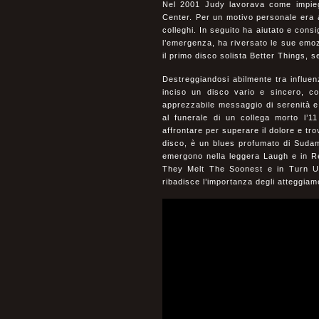
Nel 2001 Judy lavorava come impieg
Center. Per un motivo personale era a
colleghi. In seguito ha aiutato e consi
l’emergenza, ha riversato le sue emoz
il primo disco solista Better Things,
Destreggiandosi abilmente tra influen
inciso un disco vario e sincero, co
apprezzabile messaggio di serenità e p
al funerale di un collega morto l’1
affrontare per superare il dolore e tro
disco, è un blues profumato di Sudame
emergono nella leggera Laugh e in Re
They Melt The Soonest e in Turn Us
ribadisce l’importanza degli atteggiam