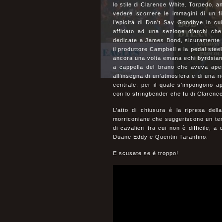
lo stile di Clarence White. Torpedo, a
vedere scorrere le immagini di un f
l’epicità di Don’t Say Goodbye in cu
affidato ad una sezione d’archi che a
dedicate a James Bond, sicuramente u
il produttore Campbell e la pedal steel
ancora una volta emana echi byrdsiani 
a cappella del brano che aveva aper
all’insegna di un’atmosfera e di una r
centrale, per il quale s’impongono a
con lo stringbender che fu di Clarenc
L’atto di chiusura è la ripresa dell
morriconiane che suggeriscono un tem
di cavalieri tra cui non è difficile,
Duane Eddy e Quentin Tarantino.
E scusate se è troppo!