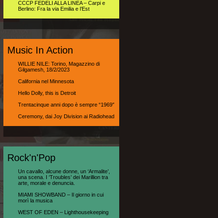
CCCP FEDELI ALLA LINEA – Carpi e
Berlino: Fra la via Emilia e l’Est
Music In Action
WILLIE NILE: Torino, Magazzino di
Gilgamesh, 18/2/2023
California nel Minnesota
Hello Dolly, this is Detroit
Trentacinque anni dopo è sempre “1969″
Ceremony, dai Joy Division ai Radiohead
Rock'n'Pop
Un cavallo, alcune donne, un ‘Armalite’,
una scena. I ‘Troubles’ dei Marillion tra
arte, morale e denuncia.
MIAMI SHOWBAND – Il giorno in cui
morì la musica
WEST OF EDEN – Lighthousekeeping