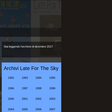
Stai leggendo l'archivio di dicembre 2017.
Archivi Late For The Sky
1992
1993
1994
1995
1996
1997
1998
1999
2000
2001
2002
2003
2004
2005
2006
2007