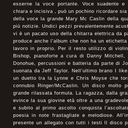
esserne la voce portante. Voce suadente e
chiara e incisiva , può un pochino ricordare sia 
della voce la grande Mary Mc Caslin della qu
più notizie. Undici pezzi prevalentemente acus
vi è un pacato uso della chitarra elettrica da p
produce anche l’album che non ha un etichetta
lavoro in proprio. Per il resto utilizzo di violi
Bishop, pianoforte a cura di Danny Mitchell,
Donohue, percussioni e batteria da parte di J
suonata da Jeff Taylor. Nell’ultimo brano I li
un duetto tra la Lynne e Chris Moyse che tor
connubio Ringer/McCaslin. Un disco molto pia
grande rilassata formula. La ragazza, dalla gra
evince la sua giovine età oltre a una gradevol
e subito al primo ascolto conquista l’ascolta
poesia in note frastagliate e melodiose. All’
presente un allegato con tutti i testi Il disco