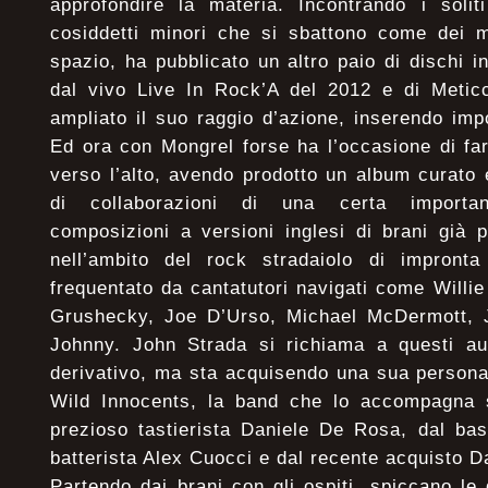
approfondire la materia. Incontrando i solit
cosiddetti minori che si sbattono come dei m
spazio, ha pubblicato un altro paio di dischi i
dal vivo Live In Rock’A del 2012 e di Metic
ampliato il suo raggio d’azione, inserendo impo
Ed ora con Mongrel forse ha l’occasione di fa
verso l’alto, avendo prodotto un album curato 
di collaborazioni di una certa importa
composizioni a versioni inglesi di brani già 
nell’ambito del rock stradaiolo di impronta 
frequentato da cantatutori navigati come Willie
Grushecky, Joe D’Urso, Michael McDermott, J
Johnny. John Strada si richiama a questi aut
derivativo, ma sta acquisendo una sua persona
Wild Innocents, la band che lo accompagna s
prezioso tastierista Daniele De Rosa, dal ba
batterista Alex Cuocci e dal recente acquisto Da
Partendo dai brani con gli ospiti, spiccano le