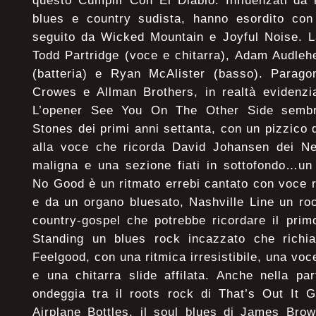
questo Cumplir Con El Diablo. Influenzati da
blues e country sudista, hanno esordito co
seguito da Wicked Mountain e Joyful Noise. 
Todd Partridge (voce e chitarra), Adam Audleh
(batteria) e Ryan McAlister (basso). Parago
Crowes e Allman Brothers, in realtà evidenzi
L’opener See You On The Other Side sembra
Stones dei primi anni settanta, con un pizzico d
alla voce che ricorda David Johansen dei Ne
maligna e una sezione fiati in sottofondo…un 
No Good è un ritmato errebi cantato con voce ra
e da un organo bluesato, Nashville Line un ro
country-gospel che potrebbe ricordare il pri
Standing un blues rock incazzato che richi
Feelgood, con una ritmica irresistibile, una voc
e una chitarra slide affilata. Anche nella pa
ondeggia tra il roots rock di That’s Out It G
Airplane Bottles, il soul blues di James Brow