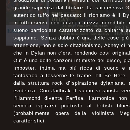
produzioni di Jonathan Wilson, con un’indovin
grande sapienza dal titolare. La successiva 
autentico tuffo nel passato: il richiamo è il D
in tutti i sensi, con un’accuratezza incredibile 
suono particolare caratterizzato da chitarre
sappiamo. Senza dubbio è una delle cose più 
attenzione, non è solo citazionismo, Abney ci 
che in Dylan non c’era, rendendo così originale
Out è una delle canzoni intimiste del disco, pi
Imposter, intima ma più ricca di suono e a
fantastico a tesserne le trame. I’ll Be Here,
dalla struttura rock d’ispirazione dylaniana,
evidenza. Con Jailbrak il suono si sposta ver
l’Hammond diventa Farfisa, l’armonica non
sembra ispirarsi piuttosto al british blue
(probabilmente opera della violinista Me
caratteristici.