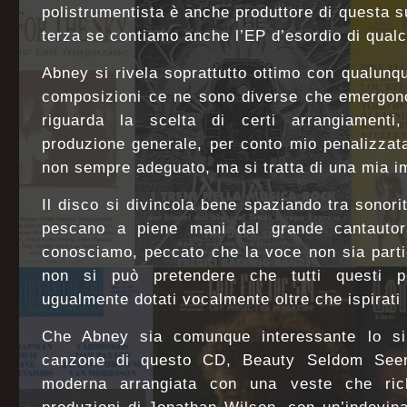
polistrumentista è anche produttore di questa s
terza se contiamo anche l’EP d’esordio di qual
Abney si rivela soprattutto ottimo con qualunq
composizioni ce ne sono diverse che emergono
riguarda la scelta di certi arrangiamenti
produzione generale, per conto mio penalizzat
non sempre adeguato, ma si tratta di una mia i
Il disco si divincola bene spaziando tra sono
pescano a piene mani dal grande cantauto
conosciamo, peccato che la voce non sia parti
non si può pretendere che tutti questi p
ugualmente dotati vocalmente oltre che ispirati n
Che Abney sia comunque interessante lo si 
canzone di questo CD, Beauty Seldom See
moderna arrangiata con una veste che ric