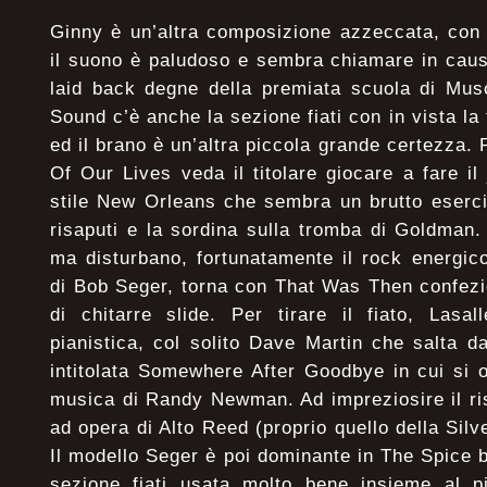
Ginny è un’altra composizione azzeccata, con 
il suono è paludoso e sembra chiamare in cau
laid back degne della premiata scuola di Mus
Sound c’è anche la sezione fiati con in vista l
ed il brano è un’altra piccola grande certezza.
Of Our Lives veda il titolare giocare a fare il
stile New Orleans che sembra un brutto esercizi
risaputi e la sordina sulla tromba di Goldman
ma disturbano, fortunatamente il rock energic
di Bob Seger, torna con That Was Then confez
di chitarre slide. Per tirare il fiato, Lasal
pianistica, col solito Dave Martin che salta da
intitolata Somewhere After Goodbye in cui si 
musica di Randy Newman. Ad impreziosire il ris
ad opera di Alto Reed (proprio quello della Silv
Il modello Seger è poi dominante in The Spice 
sezione fiati usata molto bene insieme al pi