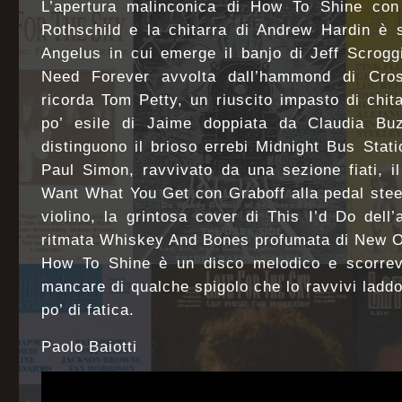
L’apertura malinconica di How To Shine con
Rothschild e la chitarra di Andrew Hardin è s
Angelus in cui emerge il banjo di Jeff Scrog
Need Forever avvolta dall’hammond di Cro
ricorda Tom Petty, un riuscito impasto di chita
po’ esile di Jaime doppiata da Claudia Buz
distinguono il brioso errebi Midnight Bus Stati
Paul Simon, ravvivato da una sezione fiati, i
Want What You Get con Graboff alla pedal stee
violino, la grintosa cover di This I’d Do del
ritmata Whiskey And Bones profumata di New O
How To Shine è un disco melodico e scorrevol
mancare di qualche spigolo che lo ravvivi laddo
po’ di fatica.
Paolo Baiotti