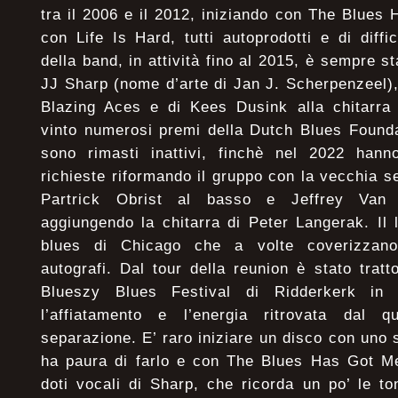
tra il 2006 e il 2012, iniziando con The Blue
con Life Is Hard, tutti autoprodotti e di diffic
della band, in attività fino al 2015, è sempre s
JJ Sharp (nome d’arte di Jan J. Scherpenzeel)
Blazing Aces e di Kees Dusink alla chitarra 
vinto numerosi premi della Dutch Blues Founda
sono rimasti inattivi, finchè nel 2022 han
richieste riformando il gruppo con la vecchia s
Partrick Obrist al basso e Jeffrey Van D
aggiungendo la chitarra di Peter Langerak. Il 
blues di Chicago che a volte coverizzano
autografi. Dal tour della reunion è stato tratt
Blueszy Blues Festival di Ridderkerk in 
l’affiatamento e l’energia ritrovata dal q
separazione. E’ raro iniziare un disco con uno
ha paura di farlo e con The Blues Has Got Me
doti vocali di Sharp, che ricorda un po’ le to