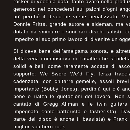
rocker di vecchia data, tanto avaro nella produ
generoso nel concedersi sui palchi d’ogni ang
po’ perché il disco ne viene penalizzato. Vi
Donnie Fritts, grande autore e sideman, ma v
dotato da sminuire i suoi rari dischi solisti, 
impedito al suo primo lavoro di divenire un ogge
Si diceva bene dell’amalgama sonora, e altret
della vena compositiva di Lasalle che scodell
solidi e belli come raramente accade di asco
supporto: We Swore We’d Fly, terza tracc
cadenzata, con chitarre gemelle, assoli brev
importante (Bobby Jones), perdipiù qui c’è an
bene e rialza le quotazioni del lavoro. Ron 
cantato di Gregg Allman e le twin guitars d
impegnato come batterista e tastierista), Da
parte del disco è anche il bassista) e Frank
miglior southern rock.