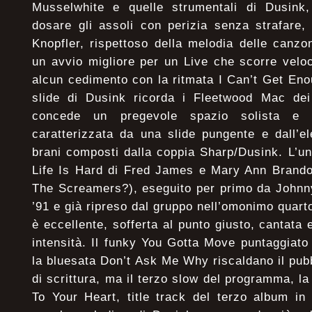
Musselwhite e quelle strumentali di Dusink, 
dosare gli assoli con perizia senza strafare
Knopfler, rispettoso della melodia delle canz
un avvio migliore per un Live che scorre velo
alcun cedimento con la ritmata I Can’t Get Enou
slide di Dusink ricorda i Fleetwood Mac dei 
concede un pregevole spazio solista e l
caratterizzata da una slide pungente e dall’ele
brani composti dalla coppia Sharp/Dusink. L’un
Life Is Hard di Fred James e Mary Ann Brando
The Screamers?), eseguito per primo da Johnny
’91 e già ripreso dal gruppo nell’omonimo quar
è eccellente, sofferta al punto giusto, cantata
intensità. Il funky You Gotta Move puntaggiato 
la bluesata Don’t Ask Me Why riscaldano il pubb
di scrittura, ma il terzo slow del programma, l
To Your Heart, title track del terzo album in