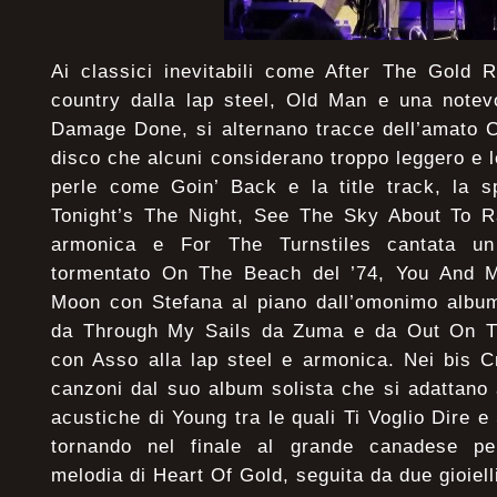
Ai classici inevitabili come After The Gold 
country dalla lap steel, Old Man e una note
Damage Done, si alternano tracce dell’amato 
disco che alcuni considerano troppo leggero e 
perle come Goin’ Back e la title track, la s
Tonight’s The Night, See The Sky About To R
armonica e For The Turnstiles cantata un
tormentato On The Beach del ’74, You And M
Moon con Stefana al piano dall’omonimo album 
da Through My Sails da Zuma e da Out On 
con Asso alla lap steel e armonica. Nei bis C
canzoni dal suo album solista che si adattano a
acustiche di Young tra le quali Ti Voglio Dire
tornando nel finale al grande canadese per
melodia di Heart Of Gold, seguita da due gioiel