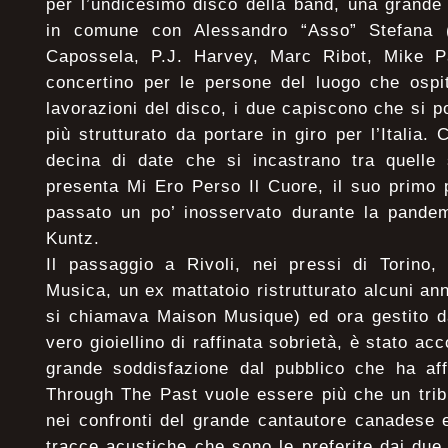
per l’undicesimo disco della band, una grande
in comune con Alessandro “Asso” Stefana 
Capossela, P.J. Harvey, Marc Ribot, Mike P
concertino per le persone del luogo che ospi
lavorazioni del disco, i due capiscono che si 
più strutturato da portare in giro per l’Italia
decina di date che si incastrano tra quelle 
presenta Mi Ero Perso Il Cuore, il suo primo 
passato un po’ inosservato durante la pandem
Kuntz.
Il passaggio a Rivoli, nei pressi di Torino, 
Musica, un ex mattatoio ristrutturato alcuni ann
si chiamava Maison Musique) ed ora gestito da
vero gioiellino di raffinata sobrietà, è stato ac
grande soddisfazione dal pubblico che ha affo
Through The Past vuole essere più che un trib
nei confronti del grande cantautore canadese e
tracce acustiche che sono le preferite dai due 