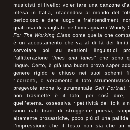
musicisti di livello: voler fare una canzone d’
intesa in Italia, rifacendosi al mondo del f
pericoloso e dare luogo a fraintendimenti non
qualcosa di sbagliato nell’immaginarsi Woody 
For The Working Class
come quella che compar
è un accostamento che va al di là dei limiti
sorvolare poi su svarioni linguistici pro
l’allitterazione
“lines and lanes”
che sono qu
lingue. Certo, è già una buona prova saper add
genere rigido e chiuso nei suoi schemi fi
ricorrenti, e veramente il lato strumentisti
pregevole anche lo strumentale
Self Portrait
.
non trasmette è il lato, per così dire, 
quell’eterna, ossessiva ripetitività dei folk s
sono nati brani di struggente poesia, sopp
altamente prosastiche, poco più di una pallida 
l’impressione che il testo non sia che un 