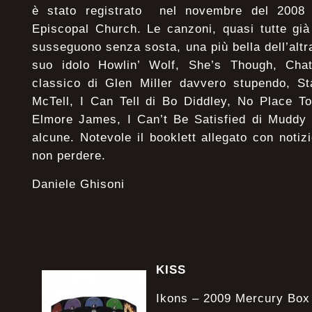
è stato registrato nel novembre del 2008 
Episcopal Church. Le canzoni, quasi tutte già
susseguono senza sosta, una più bella dell’alt
suo idolo Howlin’ Wolf, She’s Though, Ch
classico di Glen Miller davvero stupendo, St
McTell, I Can Tell di Bo Diddley, No Place T
Elmore James, I Can’t Be Satisfied di Muddy 
alcune. Notevole il booklett allegato con notiz
non perdere.
Daniele Ghisoni
KISS
Ikons – 2009 Mercury Bo