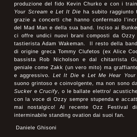
produzione del fido Kevin Churko e con i train
Your Scream
e
Let It Die
ha subito raggiunto t
grazie a concerti che hanno confermato l’incr
del Mad Man e della sua band. Inciso ai Bunke
ci offre undici nuovi brani composti da Ozzy
tastierista Adam Wakeman. Il resto della band
di origine greca Tommy Clufetos (ex Alice Co
bassista Rob Nicholson e dal chitarrista G
geniale come Zakk (un vero mito) ma graffiant
e aggressivo.
Let It Die
e
Let Me Hear Your
suono grintoso e coinvolgente, ma non sono d
Sucker
e
Crucify
, o le ballate elettro/ acustic
con la voce di Ozzy sempre stupenda e accatt
mai nostalgico! Al recente Ozz Festival 
interminabile standing ovation dai suoi fan.
Daniele Ghisoni