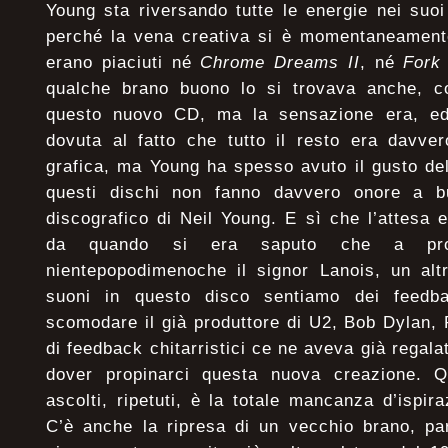
Young sta riversando tutte le energie nei suoi
perché la vena creativa si è momentaneament
erano piaciuti né
Chrome Dreams II
, né
Fork
qualche brano buono lo si trovava anche, c
questo nuovo CD, ma la sensazione era, ed
dovuta al fatto che tutto il resto era davver
grafica, ma Young ha spesso avuto il gusto del
questi dischi non fanno davvero onore a b
discografico di Neil Young. E sì che l’attesa 
da quando si era saputo che a prod
nientepopodimenoche il signor Lanois, un alt
suoni in questo disco sentiamo dei feedb
scomodare il già produttore di U2, Bob Dylan,
di feedback chitarristici ce ne aveva già regala
dover propinarci questa nuova creazione. Q
ascolti, ripetuti, è la totale mancanza d’ispir
C’è anche la ripresa di un vecchio brano, pa