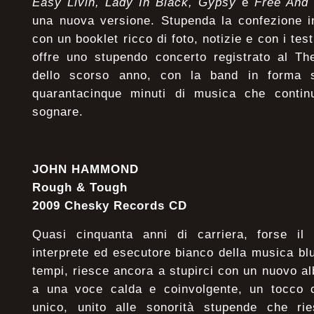
Easy Livin, Lady In Black, Gypsy
e
Free And
una nuova versione. Stupenda la confezione in
con un booklet ricco di foto, notizie e con i tes
offre uno stupendo concerto registrato al T
dello scorso anno, con la band in forma s
quarantacinque minuti di musica che contin
sognare.
JOHN HAMMOND
Rough & Tough
2009 Chesky Records CD
Quasi cinquanta anni di carriera, forse il
interprete ed esecutore bianco della musica blue
tempi, riesce ancora a stupirci con un nuovo a
a una voce calda e coinvolgente, un tocco ch
unico, unito alle sonorità stupende che ri