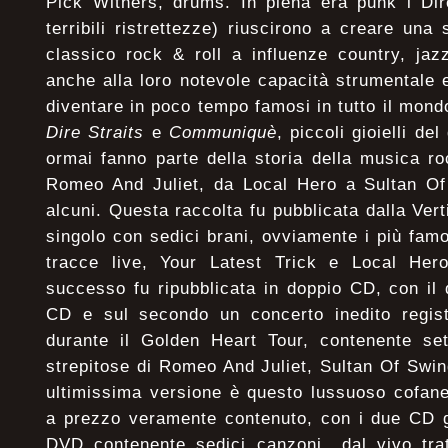
Pick Withers, drums. In piena era punk i Dir
terribili ristrettezze) riuscirono a creare una
classico rock & roll a influenze country, jaz
anche alla loro notevole capacità strumentale 
diventare in poco tempo famosi in tutto il mond
Dire Straits
e
Communiquè
, piccoli gioielli de
ormai fanno parte della storia della musica r
Romeo And Juliet, da Local Hero a Sultan Of 
alcuni. Questa raccolta fu pubblicata dalla Ve
singolo con sedici brani, ovviamente i più famo
tracce live, Your Latest Trick e Local Her
successo fu ripubblicata in doppio CD, con il 
CD e sul secondo un concerto inedito regis
durante il Golden Heart Tour, contenente set
strepitose di Romeo And Juliet, Sultan Of Swi
ultimissima versione è questo lussuoso cofane
a prezzo veramente contenuto, con i due CD g
DVD contenente sedici canzoni dal vivo trat