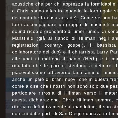
acustiche che per chi apprezza la formidabile
e Chris sanno allestire quando le loro ugole 
decenni che la cosa accade). Come se non bas
farsi accompagnare un gruppo di musicisti mo
sound ricco e grondante di umori unici. Ci sono i
Mansfield (già al fianco di Hillman negli an
registrazioni country- gospel), il bassist
collaboratore del duo) e il chitarrista Larry P
alle voci ci mettono il banjo (Herb) e il ma
risultato che le parole stentano a definire. 
piacevolissimo attraverso tanti anni di musi
anche un paio di brani nuovi che in questi fr
come a dire che i nostri non sono solo due pezz
particolare ritrosia di Hillman verso il mate
questa dichiarazione. Chris Hillman sembra, 
ritornato definitivamente al mandolino, il suo st
con cui dalle parti di San Diego suonava in tim