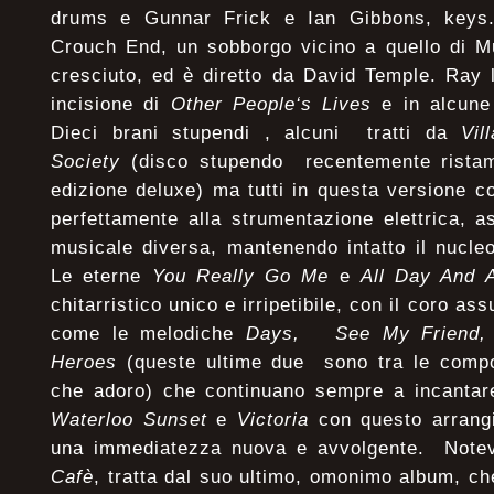
drums e Gunnar Frick e Ian Gibbons, keys. 
Crouch End, un sobborgo vicino a quello di M
cresciuto, ed è diretto da David Temple. Ray 
incisione di
Other People‘s Lives
e in alcune 
Dieci brani stupendi , alcuni tratti da
Vil
Society
(disco stupendo recentemente ristam
edizione deluxe) ma tutti in questa versione 
perfettamente alla strumentazione elettrica, 
musicale diversa, mantenendo intatto il nucleo
Le eterne
You Really Go Me
e
All Day And A
chitarristico unico e irripetibile, con il coro a
come le melodiche
Days, See My Friend, 
Heroes
(queste ultime due sono tra le compos
che adoro) che continuano sempre a incantar
Waterloo Sunset
e
Victoria
con questo arrang
una immediatezza nuova e avvolgente. Note
Cafè
, tratta dal suo ultimo, omonimo album, che