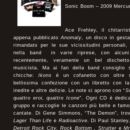
Sonic Boom – 2009 Mercu
Ace Frehley, il chitarri
appena pubblicato
Anomaly
, un disco in gesta
rimandato per le sue vicissitudini personali,
nella band in varie riprese, con alcuni 
recentemente, veramente un bel dischet
musicista. Ma ai fan della band consiglio 
chicche:
Ikons
è un cofanetto con oltre s
bellissima confezione con un libretto con la
inedite e altre delizie. Le note si aprono con “
So
quattro eroi, quattro Icone
”. Ogni CD è dedic
gruppo e raccoglie le canzoni più belle e famo
cantate. Di Gene Simmons, “The Demon”, trov
Lager Than Life
e
Radioactive
. Di Paul Stanley
Detroit Rock City, Rock Bottom , Strutter
e
Mr