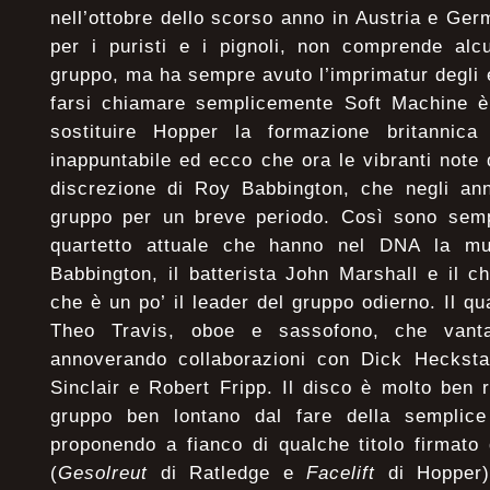
nell’ottobre dello scorso anno in Austria e Ger
per i puristi e i pignoli, non comprende alc
gruppo, ma ha sempre avuto l’imprimatur degli e
farsi chiamare semplicemente Soft Machine 
sostituire Hopper la formazione britannica
inappuntabile ed ecco che ora le vibranti note 
discrezione di Roy Babbington, che negli ann
gruppo per un breve periodo. Così sono semp
quartetto attuale che hanno nel DNA la mu
Babbington, il batterista John Marshall e il ch
che è un po’ il leader del gruppo odierno. Il q
Theo Travis, oboe e sassofono, che vanta
annoverando collaborazioni con Dick Heckstall
Sinclair e Robert Fripp. Il disco è molto ben 
gruppo ben lontano dal fare della semplice
proponendo a fianco di qualche titolo firmato
(
Gesolreut
di Ratledge e
Facelift
di Hopper)