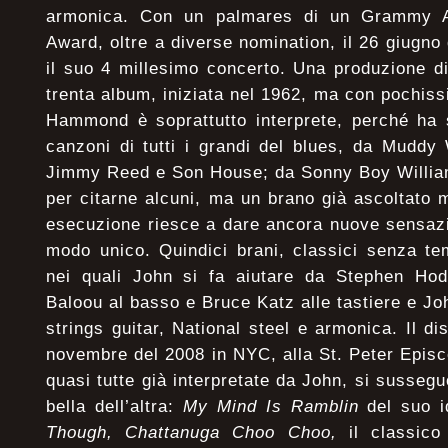
armonica. Con un palmares di un Grammy
Award, oltre a diverse nomination, il 26 giugno
il suo 4 millesimo concerto. Una produzione d
trenta album, iniziata nel 1962, ma con pochissi
Hammond è soprattutto interprete, perché ha s
canzoni di tutti i grandi del blues, da Mudd
Jimmy Reed e Son House; da Sonny Boy William
per citarne alcuni, ma un brano già ascoltato m
esecuzione riesce a dare ancora nuove sensazi
modo unico. Quindici brani, classici senza te
nei quali John si fa aiutare da Stephen Hodg
Baloou al basso e Bruce Katz alle tastiere e J
strings guitar, National steel e armonica. Il di
novembre del 2008 in NYC, alla St. Peter Epis
quasi tutte già interpretate da John, si susseg
bella dell’altra:
My Mind Is Ramblin
del suo 
Though, Chattanuga Choo Choo,
il classico