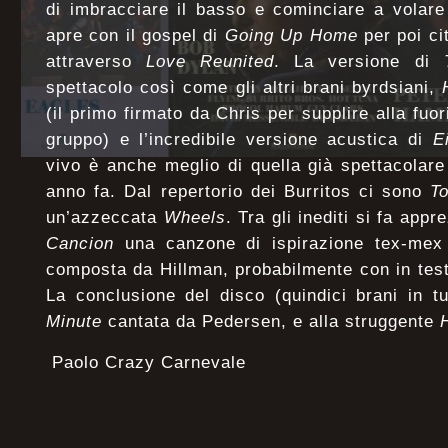
di imbracciare il basso e cominciare a volare
apre con il gospel di
Going Up Home
per poi ci
attraverso
Love Reunited
. La versione di
spettacolo così come gli altri brani byrdsiani,
(il primo firmato da Chris per supplire alla fuo
gruppo) e l’incredibile versione acustica di
E
vivo è anche meglio di quella già spettacolare
anno fa. Dal repertorio dei Burritos ci sono
T
un’azzeccata
Wheels
. Tra gli inediti si fa ap
Cancion
una canzone di ispirazione tex-mex
composta da Hillman, probabilmente con in test
La conclusione del disco (quindici brani in t
Minute
cantata da Pedersen, e alla struggente
Paolo Crazy Carnevale