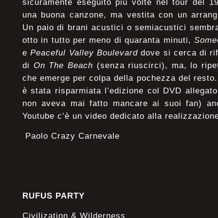
sicuramente eseguito più volte nel tour del 19
una buona canzone, ma vestita con un arrang
Un paio di brani acustici o semiacustici sembran
otto in tutto per meno di quaranta minuti,
Some
e
Peaceful Valley Boulevard
dove si cerca di ri
di
On The Beach
(senza riuscirci), ma, lo ripe
che emerge per colpa della pochezza del resto
è stata risparmiata l’edizione col DVD allega
non aveva mai fatto mancare ai suoi fan) anc
Youtube c’è un video dedicato alla realizzazion
Paolo Crazy Carnevale
RUFUS PARTY
Civilization & Wilderness