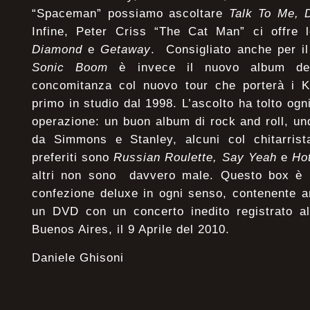
“Spaceman” possiamo ascoltare
Talk To Me, 
Infine, Peter Criss “The Cat Man” ci offre
Diamond
e
Getaway
. Consigliato anche per i
Sonic Boom
è invece il nuovo album del
concomitanza col nuovo tour che porterà i Ki
primo in studio dal 1998. L’ascolto ha tolto ogni
operazione: un buon album di rock and roll, un
da Simmons e Stanley, alcuni col chitarris
preferiti sono
Russian Roulette, Say Yeah
e
Ho
altri non sono davvero male. Questo box è un
confezione deluxe in ogni senso, contenente 
un DVD con un concerto inedito registrato al
Buenos Aires, il 9 Aprile del 2010.
Daniele Ghisoni