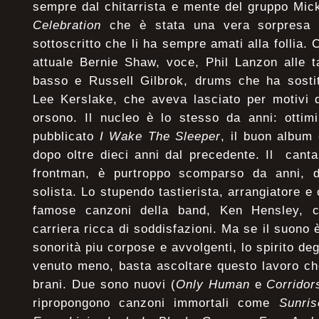
sempre dal chitarrista e mente del gruppo Mic
Celebration
che è stata una vera sorpresa 
sottoscritto che li ha sempre amati alla follia
attuale Bernie Shaw, voce, Phil Lanzon alle t
basso e Russell Gilbrok, drums che ha sostitu
Lee Kerslake, che aveva lasciato per motivi d
orsono. Il nucleo è lo stesso da anni: ottim
pubblicato
I Wake The Sleeper
, il buon album 
dopo oltre dieci anni dal precedente. Il cant
frontman, è purtroppo scomparso da anni, d
solista. Lo stupendo tastierista, arrangiatore e 
famose canzoni della band, Ken Hensley, co
carriera ricca di soddisfazioni. Ma se il suono
sonorità piu corpose e avvolgenti, lo spirito d
venuto meno, basta ascoltare questo lavoro che
brani. Due sono nuovi (
Only Human
e
Corrido
ripropongono canzoni immortali come
Sunris