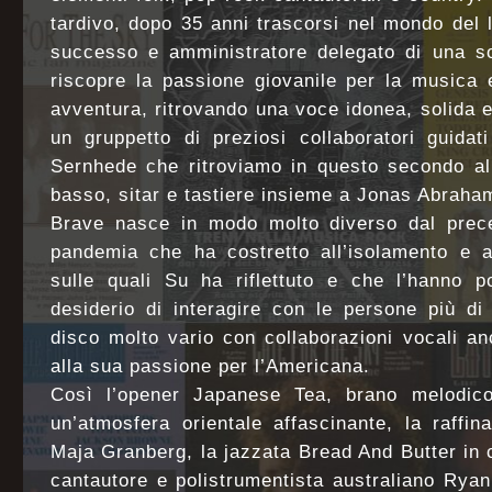
tardivo, dopo 35 anni trascorsi nel mondo del 
successo e amministratore delegato di una so
riscopre la passione giovanile per la musica
avventura, ritrovando una voce idonea, solida e
un gruppetto di preziosi collaboratori guidat
Sernhede che ritroviamo in questo secondo al
basso, sitar e tastiere insieme a Jonas Abraham
Brave nasce in modo molto diverso dal preced
pandemia che ha costretto all’isolamento e a 
sulle quali Su ha riflettuto e che l’hanno p
desiderio di interagire con le persone più d
disco molto vario con collaborazioni vocali anc
alla sua passione per l’Americana.
Così l’opener Japanese Tea, brano melodico
un’atmosfera orientale affascinante, la raffi
Maja Granberg, la jazzata Bread And Butter in c
cantautore e polistrumentista australiano Rya