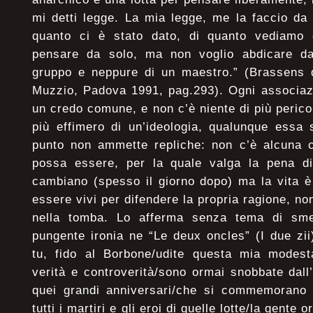
mi detti legge. La mia legge, me la faccio da 
quanto ci è stato dato, di quanto vediamo
pensare da solo, ma non voglio abdicare da
gruppo e neppure di un maestro.” (Brassens 
Muzzio, Padova 1991, pag.293). Ogni associazio
un credo comune, e non c’è niente di più pericol
più effimero di un’ideologia, qualunque essa
punto non ammette repliche: non c’è alcuna c
possa essere, per la quale valga la pena di
cambiano (spesso il giorno dopo) ma la vita è
essere vivi per difendere la propria ragione, no
nella tomba. Lo afferma senza tema di smen
pungente ironia ne “Le deux oncles” (I due zii)
tu, fido al Borbone/udite questa mia modest
verità e controverità/sono ormai snobbate dall
quei grandi anniversari/che si commemorano a
tutti i martiri e gli eroi di quelle lotte/la gente