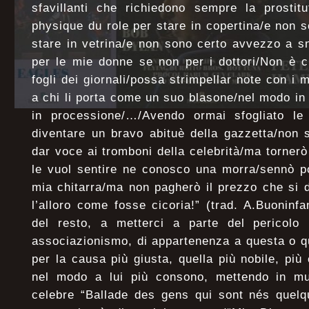
sfavillanti che richiedono sempre la prostit
physique du role per stare in copertina/e non 
stare in vetrina/e non sono certo avvezzo a s
per le mie donne se non per i dottori/Non è c
fogli dei giornali/possa strimpellar note con i m
a chi li porta come un suo blasone/nel modo in c
in processione/…/Avendo ormai sfogliato le 
diventare un bravo abituè della gazzetta/non s
dar voce ai tromboni della celebrità/ma tornerò
le vuol sentire ne conosco una morra/sennò po
mia chitarra/ma non pagherò il prezzo che si de
l’alloro come fosse cicoria!” (trad. A.Buoninfa
del resto, a metterci a parte del pericolo 
associazionismo, di appartenenza a questa o q
per la causa più giusta, quella più nobile, più 
nel modo a lui più consono, mettendo in mus
celebre “Ballade des gens qui sont nés quelqu