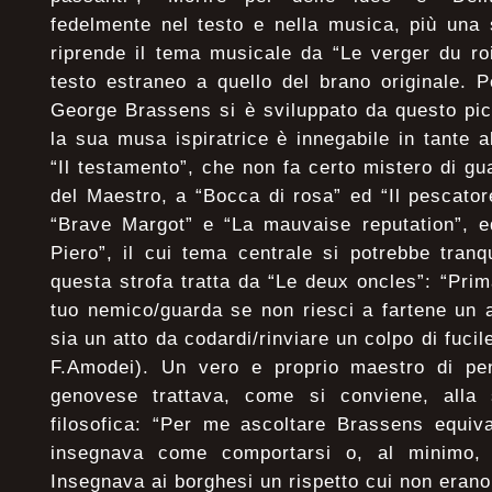
fedelmente nel testo e nella musica, più una 
riprende il tema musicale da “Le verger du ro
testo estraneo a quello del brano originale. Pe
George Brassens si è sviluppato da questo pi
la sua musa ispiratrice è innegabile in tante a
“Il testamento”, che non fa certo mistero di g
del Maestro, a “Bocca di rosa” ed “Il pescator
“Brave Margot” e “La mauvaise reputation”, e
Piero”, il cui tema centrale si potrebbe tran
questa strofa tratta da “Le deux oncles”: “Prim
tuo nemico/guarda se non riesci a fartene un
sia un atto da codardi/rinviare un colpo di fucile
F.Amodei). Un vero e proprio maestro di pen
genovese trattava, come si conviene, alla 
filosofica: “Per me ascoltare Brassens equiv
insegnava come comportarsi o, al minimo,
Insegnava ai borghesi un rispetto cui non erano 