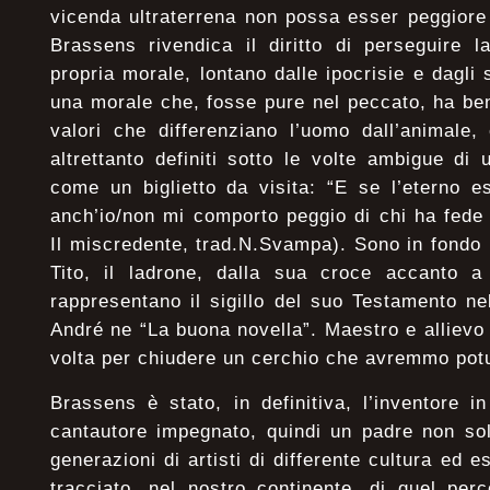
vicenda ultraterrena non possa esser peggiore 
Brassens rivendica il diritto di perseguire 
propria morale, lontano dalle ipocrisie e dagli 
una morale che, fosse pure nel peccato, ha ben 
valori che differenziano l’uomo dall’animale
altrettanto definiti sotto le volte ambigue di 
come un biglietto da visita: “E se l’eterno e
anch’io/non mi comporto peggio di chi ha fede
Il miscredente, trad.N.Svampa). Sono in fondo 
Tito, il ladrone, dalla sua croce accanto 
rappresentano il sigillo del suo Testamento ne
André ne “La buona novella”. Maestro e allievo
volta per chiudere un cerchio che avremmo potu
Brassens è stato, in definitiva, l’inventore i
cantautore impegnato, quindi un padre non so
generazioni di artisti di differente cultura ed e
tracciato, nel nostro continente, di quel per