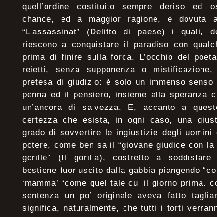
quell’ordine costituito sempre deriso ed o
chance, ed a maggior ragione, è dovuta agl
“L’assassinat” (Delitto di paese) i quali, d
riescono a conquistare il paradiso con qualc
prima di finire sulla forca. L’occhio del poeta
reietti, senza supponenza o mistificazione
pretesa di giudizio: è solo un immenso senso 
penna ed il pensiero, insieme alla speranza c
un’ancora di salvezza. E, accanto a quest
certezza che esista, in ogni caso, una giusti
grado di sovvertire le ingiustizie degli uomini 
potere, come ben sa il “giovane giudice con la 
gorille” (Il gorilla), costretto a soddisfare
bestione fuoriuscito dalla gabbia piangendo “co
‘mamma’ “come quel tale cui il giorno prima, 
sentenza un po’ originale aveva fatto taglia
significa, naturalmente, che tutti i torti verran