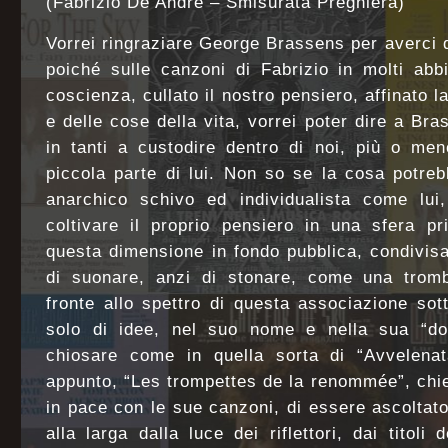
(Fabrizio De André – Smisurata Preghiera)
Vorrei ringraziare George Brassens per averci 
poiché sulle canzoni di Fabrizio in molti ab
coscienza, cullato il nostro pensiero, affinato l
e delle cose della vita, vorrei poter dire a B
in tanti a custodire dentro di noi, più o me
piccola parte di lui. Non so se la cosa potreb
anarchico schivo ed individualista come lu
coltivare il proprio pensiero in una sfera pr
questa dimensione in fondo pubblica, condivisa,
di suonare, anzi di stonare, come una tromba
fronte allo spettro di questa associazione so
solo di idee, nel suo nome e nella sua “dott
chiosare come in quella sorta di “Avvelenat
appunto, “Les trompettes de la renommée”, chi
in pace con le sue canzoni, di essere ascoltato
alla larga dalla luce dei riflettori, dai titoli 