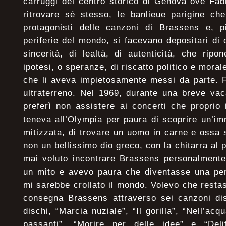
carruggi del centro storico di Genova ove Fab
ritrovare sé stesso, le banlieue parigine ch
protagonisti delle canzoni di Brassens e, pi
periferie del mondo, si facevano depositari di 
sincerità, di lealtà, di autenticità, che rip
ipotesi, o speranze, di riscatto politico e moral
che li aveva impietosamente messi da parte. 
ultraterreno. Nel 1969, durante una breve va
preferì non assistere ai concerti che proprio 
teneva all’Olympia per paura di scoprire un’i
mitizzata, di trovare un uomo in carne e ossa s
non un bellissimo dio greco, con la chitarra al 
mai voluto incontrare Brassens personalmente
un mito e avevo paura che diventasse una per
mi sarebbe crollato il mondo. Volevo che resta
consegna Brassens attraverso sei canzoni dis
dischi, “Marcia nuziale”, “Il gorilla”, “Nell’acq
passanti”, “Morire per delle idee” e “Deli