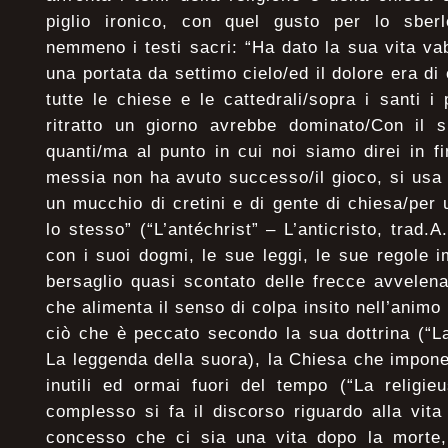
piglio ironico, con quel gusto per lo sber
nemmeno i testi sacri: “Ha dato la sua vita v
una portata da settimo cielo/ed il dolore era di
tutte le chiese e le cattedrali/sopra i santi i 
ritratto un giorno avrebbe dominato/Con il su
quanti/ma al punto in cui noi siamo direi in fi
messia non ha avuto successo/il gioco, si usa 
un mucchio di cretini e di gente di chiesa/per
lo stesso” (“L’antéchrist” – L’anticristo, trad.A
con i suoi dogmi, le sue leggi, le sue regole 
bersaglio quasi scontato delle frecce avvelen
che alimenta il senso di colpa insito nell’anim
ciò che è peccato secondo la sua dottrina (“L
La leggenda della suora), la Chiesa che impone 
inutili ed ormai fuori del tempo (“La religie
complesso si fa il discorso riguardo alla vi
concesso che ci sia una vita dopo la morte, 