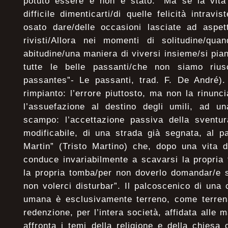
potuto essere e non è stato. “Ma se la vita 
difficile dimenticarti/di quelle felicità intrav
osato dare/delle occasioni lasciate ad aspet
rivisti/Allora nei momenti di solitudine/qua
abitudine/una maniera di viversi insieme/si pia
tutte le belle passanti/che non siamo riusc
passantes”- Le passanti, trad. F. De André). 
rimpianto: l’errore piuttosto, ma non la rinunc
l’assuefazione al destino degli umili, ad u
scampo: l’accettazione passiva della svent
modificabile, di una strada già segnata, al p
Martin” (Tristo Martino) che, dopo una vita d
conduce invariabilmente a scavarsi la propria
la propria tomba/per non doverlo domandar/e s
non volerci disturbar”. Il palcoscenico di un
umana è esclusivamente terreno, come terrena 
redenzione, per l’intera società, affidata alle 
affronta i temi della religione e della chiesa 