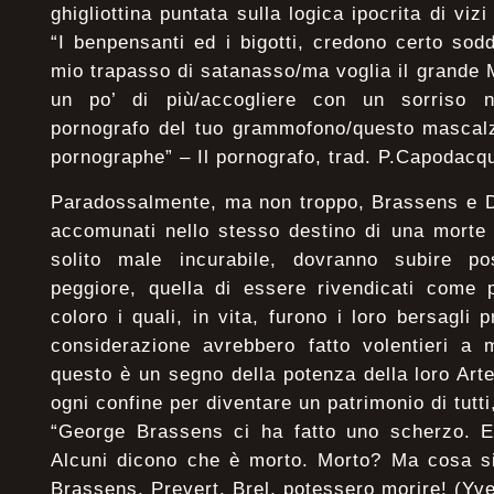
ghigliottina puntata sulla logica ipocrita di vizi
“I benpensanti ed i bigotti, credono certo sodd
mio trapasso di satanasso/ma voglia il grande 
un po’ di più/accogliere con un sorriso n
pornografo del tuo grammofono/questo mascalz
pornographe” – Il pornografo, trad. P.Capodacq
Paradossalmente, ma non troppo, Brassens e D
accomunati nello stesso destino di una morte
solito male incurabile, dovranno subire po
peggiore, quella di essere rivendicati come 
coloro i quali, in vita, furono i loro bersagli p
considerazione avrebbero fatto volentieri a 
questo è un segno della potenza della loro Art
ogni confine per diventare un patrimonio di tutti,
“George Brassens ci ha fatto uno scherzo. E’
Alcuni dicono che è morto. Morto? Ma cosa s
Brassens, Prevert, Brel, potessero morire! (Yv