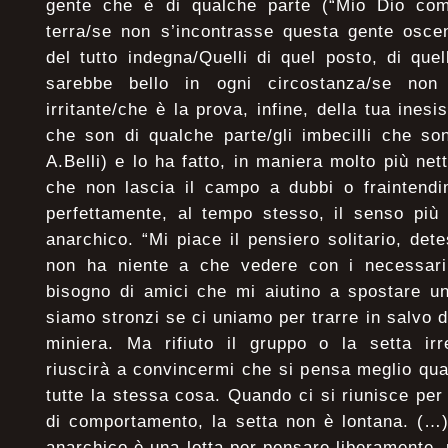
gente che è di qualche parte (“Mio Dio co
terra/se non s’incontrasse questa gente osce
del tutto indegna/Quelli di quel posto, di que
sarebbe bello in ogni circostanza/se non
irritante/che è la prova, infine, della tua inesis
che son di qualche parte/gli imbecilli che son
A.Belli) e lo ha fatto, in maniera molto più ne
che non lascia il campo a dubbi o fraintendi
perfettamente, al tempo stesso, il senso più 
anarchico. “Mi piace il pensiero solitario, det
non ha niente a che vedere con i necessari s
bisogno di amici che mi aiutino a spostare un
siamo stronzi se ci uniamo per trarre in salvo d
miniera. Ma rifiuto il gruppo o la setta ir
riuscirà a convincermi che si pensa meglio qu
tutte la stessa cosa. Quando ci si riunisce per
di comportamento, la setta non è lontana. (…)
anarchico è una lotta per pensare liberamente,