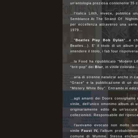
un’antologia preziosa contenente 35 c
…l’italica Lilith, invece, pubblica u
Semblance At The Strand Of Nightmare
per eccellenza attraverso una serie
1979…
…”
Beatles Play Bob Dylan
“…e chi
Beatles…). E’ il titolo di un album p
intendere il titolo, i fab four rispolve
…la Food ha ripubblicato “Modern Life
“brit-pop” dei
Blur
, in vinile colorato
…aria di strenne natalizie anche in c
“Grace” e la pubblicazione di un dopp
“Mistery White Boy”. Entrambi in edizi
…agli amanti dei Doors consigliamo di
vinile, dell’unico omonimo album di
originariamente edito da un’oscura
collezionisti. Responsabile del ripes
…l’avevamo evocato non molto tempo
vinile
Faust IV,
l’album probabilmente
comune di Wumme. Stessa etichetta