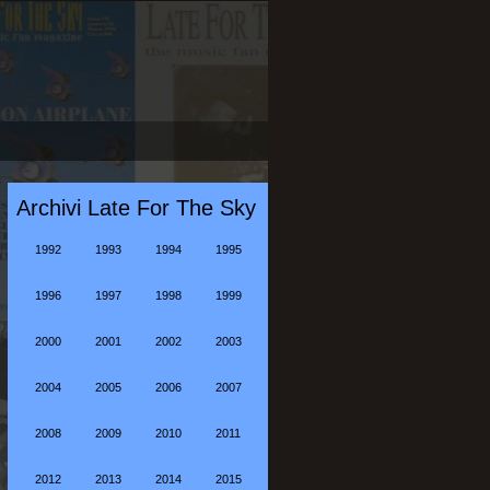
Archivi Late For The Sky
1992
1993
1994
1995
1996
1997
1998
1999
2000
2001
2002
2003
2004
2005
2006
2007
2008
2009
2010
2011
2012
2013
2014
2015