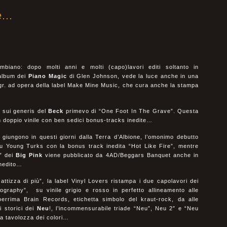
le…
biano: dopo molti anni e molti (capo)lavori editi soltanto in
album dei
Piano
Magic
di Glen Johnson, vede la luce anche in una
 gr. ad opera della label Make Mine Music, che cura anche la stampa
 sui generis del
Beck
primevo di “One Foot In The Grave”. Questa
n doppio vinile con ben sedici bonus-tracks inedite…
 giungono in questi giorni dalla Terra d’Albione, l’omonimo debutto
 su Young Turks con la bonus track inedita “Hot Like Fire”, mentre
e” dei
Big Pink
viene pubblicato da 4AD/Beggars Banquet anche in
inedito…
ttizza di più”, la label Vinyl Lovers ristampa i due capolavori dei
ography”, su vinile grigio e rosso in perfetto allineamento alle
eberrima Brain Records, etichetta simbolo del kraut-rock, da alle
i storici dei
Neu
!, l’incommensurabile triade “Neu”, Neu 2″ e “Neu
la tavolozza dei colori…