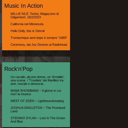
Music In Action
WILLIE NILE: Torino, Magazzino di
Gilgamesh, 18/2/2023
California nel Minnesota
Hello Dolly, this is Detroit
Trentacinque anni dopo è sempre “1969″
Ceremony, dai Joy Division ai Radiohead
Rock'n'Pop
Un cavallo, alcune donne, un ‘Armalite’,
una scena. I ‘Troubles’ dei Marillion tra
arte, morale e denuncia.
MIAMI SHOWBAND – Il giorno in cui
morì la musica
WEST OF EDEN – Lighthousekeeping
JOSHUA SINGLETON – The Promised
Land
STEFANO DYLAN – Lost In The Green
And Blue