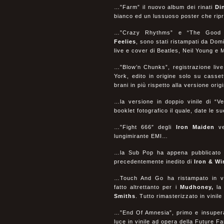
…”Farm” il nuovo album dei rinati
Di
bianco ed un lussuoso poster che ripr
…”Crazy Rhythms” e “The Good Ear
Feelies
, sono stati ristampati da Dom
live e cover di Beatles, Neil Yo
…”Blow’n Chunks”, registrazione liv
York, edito in origine solo su casset
brani in più rispetto alla versione ori
…la versione in doppio vinile di “Ve
booklet fotografico il quale, date le 
…”Fight 666″ degli
Iron Maiden
ve
lungimirante EMI…
…la Sub Pop ha appena pubblicato “A
precedentemente inedito di
Iron & Wi
…Touch And Go ha ristampato in vini
fatto altrettanto per i
Mudhoney,
la
Smiths
. Tutto rimasterizzato in vinile
…”End Of Amnesia”, primo e insuper
luce in vinile ad opera della Future 