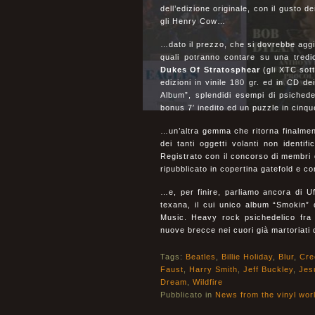
dell’edizione originale, con il gusto d
gli Henry Cow…
…dato il prezzo, che si dovrebbe aggi
quali potranno contare su una tred
Dukes Of Stratosphear
(gli XTC sot
edizioni in vinile 180 gr. ed in CD d
Album”, splendidi esempi di psichede
bonus 7′ inedito ed un puzzle in cinqu
…un’altra gemma che ritorna finalmen
dei tanti oggetti volanti non identif
Registrato con il concorso di membri 
ripubblicato in copertina gatefold e c
…e, per finire, parliamo ancora di U
texana, il cui unico album “Smokin”
Music. Heavy rock psichedelico fra 
nuove brecce nei cuori già martoriati 
Tags:
Beatles
,
Billie Holiday
,
Blur
,
Cre
Faust
,
Harry Smith
,
Jeff Buckley
,
Jes
Dream
,
Wildfire
Pubblicato in
News from the vinyl wor