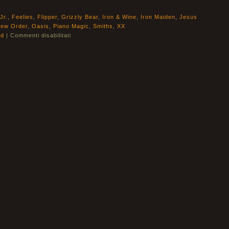
Jr.
,
Feelies
,
Flipper
,
Grizzly Bear
,
Iron & Wine
,
Iron Maiden
,
Jesus
ew Order
,
Oasis
,
Piano Magic
,
Smiths
,
XX
ld
|
Commenti disabilitati