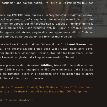
ei particolari che davano notizia, fra l’altro, di un imminente tour con
rare sui 120/130 euro, questo è un “regalone” di Natale, ma coloro i
icesima piuttosto gonfia sappiano che è in commercio un box dei
to mentite spoglie per chi ancora non lo sapesse), comprendente le
ei due album del curioso progetto, “25 O’ Clock” e “Psonic Psuspot
lia inglese dei sixties meglio di come si suonava all’Ufo Club, un
ecento pezzi. Se possiamo fare felici grandi e piccini…
te alla luce è il mitico album “Almost Grown” di
Lund Garrett
, uno
icati che attraversavano i cieli della West Coast negli anni d’oro.
dei Quicksilver Messenger Service, Kak ed altre band minori, viene
on l’artwork originale dalla lungimirante World In Sound…
fo a proposito dei misteriosi
Wildfire
, trio californiano di adozione
 del 1969 è stato ristampato in 450 copie numerate dalla Shadoks
i più rumorosi allora in circolazione che non mancherà di aprire
dei fans di Blue Cheer et similia…
edence Clearwater Revival
,
Day Blindness
,
Dukes Of Stratosphear
,
us Lizard
,
Kraftwerk
,
Lund Garrett
,
Mazzy Star
,
OM
,
Tangerine
ld
|
Commenti disabilitati