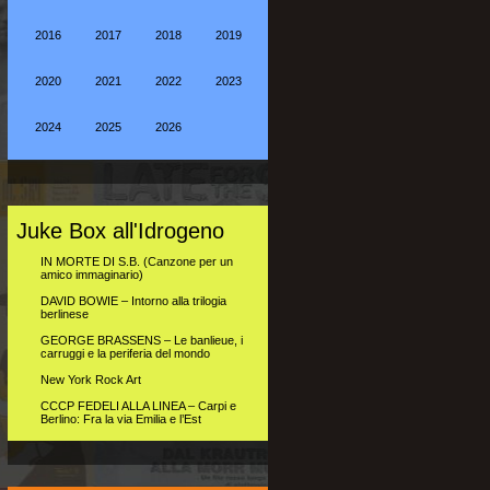
2016
2017
2018
2019
2020
2021
2022
2023
2024
2025
2026
Juke Box all'Idrogeno
IN MORTE DI S.B. (Canzone per un
amico immaginario)
DAVID BOWIE – Intorno alla trilogia
berlinese
GEORGE BRASSENS – Le banlieue, i
carruggi e la periferia del mondo
New York Rock Art
CCCP FEDELI ALLA LINEA – Carpi e
Berlino: Fra la via Emilia e l’Est