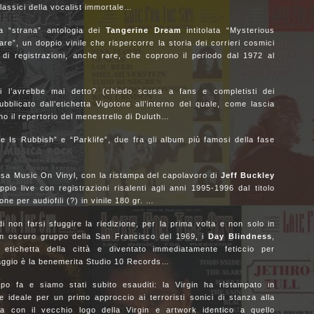
lassici della vocalist immortale…
na “strana” antologia dei
Tangerine Dream
intitolata “Mysterious
”, un doppio vinile che rispercorre la storia dei corrieri cosmici
 di registrazioni, anche rare, che coprono il periodo dal 1972 al
 l’avrebbe mai detto? (chiedo scusa a fans e completisti dei
ubblicato dall’etichetta Vigotone all’interno del quale, come lascia
rano il repertorio del menestrello di Duluth…
 Is Rubbish” e “Parklife”, due fra gli album più famosi della fase
…
asa Music On Vinyl, con la ristampa del capolavoro di
Jeff Buckley
io live con registrazioni risalenti agli anni 1995-1996 dal titolo
one per audiofili (?) in vinile 180 gr. …
 non farsi sfuggire la riedizione, per la prima volta e non solo in
 un oscuro gruppo della San Francisco del 1969, i
Day Blindness
,
 etichetta della città e diventato immediatamente feticcio per
caggio è la benemerita Studio 10 Records…
 fa e siamo stati subito esauditi: la Virgin ha ristampato in
 ideale per un primo approccio ai terroristi sonici di stanza alla
 con il vecchio logo della Virgin e artwork identico a quello