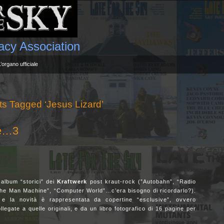
gacy Association
L’organo ufficiale
ts Tagged ‘Jesus Lizard’
ile…3
 album “storici” dei
Kraftwerk
post kraut-rock (”Autobahn”, “Radio
The Man Machine”, “Computer World”…c’era bisogno di ricordarlo?).
 e la novità è rappresentata da copertine “esclusive”, ovvero
egate a quelle originali, e da un libro fotografico di 16 pagine per