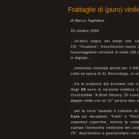
Frattaglie di (puro) vini
di Marco Tagliabue
25 ottobre 2009
…un’altro segno dei tempi che cam
CD, ”Ovations”, freschissimo nuovo 
lussureggiante versione in vinile 180
in digitale…
…ennesima ristampa anche per il folk
volta ad opera di XL Recordings, in u
…fra le proposte più eccitanti che ci
degli
XX
esce in versione vinilitica
l’irresistibile ”A Brief History Of Lov
doppio vinile con un 12″ picture disc 
…per la serie “quando è colorato mi a
Cure
più decadenti, “Faith” e “Porn
rispettive copertine, mentre la cel
stampe l’ennesima riedizione dei vinil
75″, divertendosi a giocherellare con 