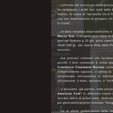
…sull’onda del successo undergroun
ha ristampato i primi due vinili della
Hakius. Si tratta di “Variations On A
che non mancheranno di stregare chi è
Is Good”…
…un’altra ristampa importantissima è 
Mazzy Star
, il progetto post-Opal d
anni nel formato a 33 giri, poco reperi
vinile 180 gr. per opera della label P
encomio…
…due preziosi cofanetti che farebbe
perchè il loro contenuto è ormai piu
Creedence Clearwater Revival
conte
completamente opposto, ci pensa la 
un’antologia retrospettiva in edizi
circolazione. Il titolo, laconico, è
…vi avevamo già parlato, nelle precede
American Folk”
in differenti volumi
toccato allora al primo tomo, dedicato
più generalisticamente intitolato “So
…fra le ultime pubblicazioni della