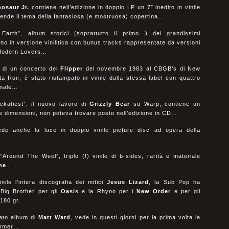
nosaur Jr.
contiene nell’edizione in doppio LP un 7″ inedito in vinile
ende il tema della fantasiosa (e mostruosa) copertina…
th”, album storici (soprattutto il primo…) dei grandissimi
ino in versione vinilitica con bunus tracks rappresentate da versioni
ung e Modern Lovers…
e di un concerto dei
Flipper
del novembre 1983 al CBGB’s di New
ta Roir, è stato ristampato in vinile dalla stessa label con quattro
ginale…
ckatiest”, il nuovo lavoro di
Grizzly Bear
su Warp, contiene un
sue dimensioni, non poteva trovare posto nell’edizione in CD…
de anche la luce in doppio vinile picture disc ad opera della
round The Weel”, triplo (!) vinile di b-sides, rarità e materiale
ne
…
le l’intera discografia dei mitici
Jesus
Lizard
, la Sub Pop ha
 Big Brother per gli
Oasis
e la Rhyno per i
New
Order
e per gli
 180 gr.
ato album di
Matt Ward
, vede in questi giorni per la prima volta la
Farmer…