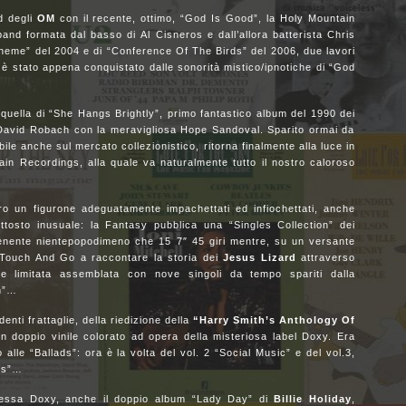
d degli
OM
con il recente, ottimo, “God Is Good”, la Holy Mountain
 band formata dal basso di Al Cisneros e dall’allora batterista Chris
 Theme” del 2004 e di “Conference Of The Birds” del 2006, due lavori
 stato appena conquistato dalle sonorità mistico/ipnotiche di “God
quella di “She Hangs Brightly”, primo fantastico album del 1990 dei
i David Robach con la meravigliosa Hope Sandoval. Sparito ormai da
bile anche sul mercato collezionistico, ritorna finalmente alla luce in
lain Recordings, alla quale va naturalmente tutto il nostro caloroso
ro un figurone adeguatamente impachettati ed infiochettati, anche
ttosto inusuale: la Fantasy pubblica una “Singles Collection” dei
nente nientepopodimeno che 15 7″ 45 giri mentre, su un versante
Touch And Go a raccontare la storia dei
Jesus Lizard
attraverso
one limitata assemblata con nove singoli da tempo spariti dalla
 “Inch”…
nti frattaglie, della riedizione della
“Harry Smith’s Anthology Of
 in doppio vinile colorato ad opera della misteriosa label Doxy. Era
 alle “Ballads”: ora è la volta del vol. 2 “Social Music” e del vol.3,
ngs”…
 stessa Doxy, anche il doppio album “Lady Day” di
Billie Holiday
,