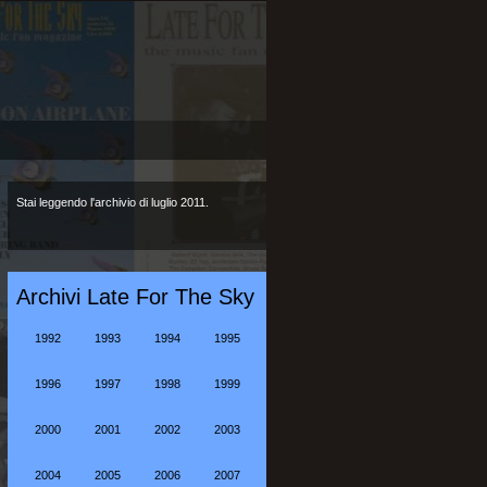
Stai leggendo l'archivio di luglio 2011.
Archivi Late For The Sky
1992
1993
1994
1995
1996
1997
1998
1999
2000
2001
2002
2003
2004
2005
2006
2007