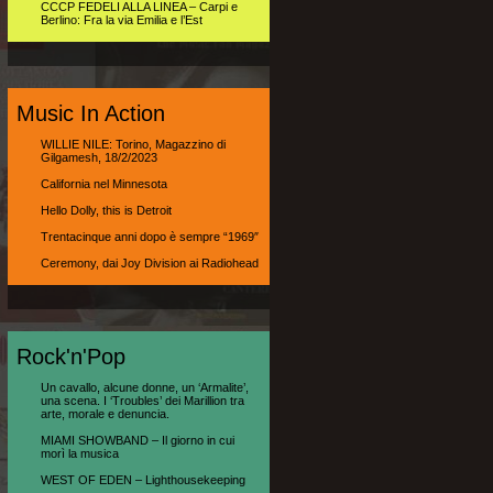
CCCP FEDELI ALLA LINEA – Carpi e
Berlino: Fra la via Emilia e l’Est
Music In Action
WILLIE NILE: Torino, Magazzino di
Gilgamesh, 18/2/2023
California nel Minnesota
Hello Dolly, this is Detroit
Trentacinque anni dopo è sempre “1969″
Ceremony, dai Joy Division ai Radiohead
Rock'n'Pop
Un cavallo, alcune donne, un ‘Armalite’,
una scena. I ‘Troubles’ dei Marillion tra
arte, morale e denuncia.
MIAMI SHOWBAND – Il giorno in cui
morì la musica
WEST OF EDEN – Lighthousekeeping