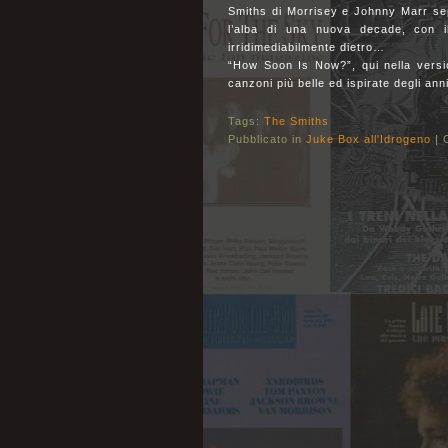
Smiths di Morrisey e Johnny Marr s
l’alba di una nuova decade, con i
irridimediabilmente dietro…
“How Soon Is Now?”, qui nella versio
canzoni più belle ed ispirate degli anni
Tags:
The Smiths
Pubblicato in
Juke Box all'Idrogeno
|