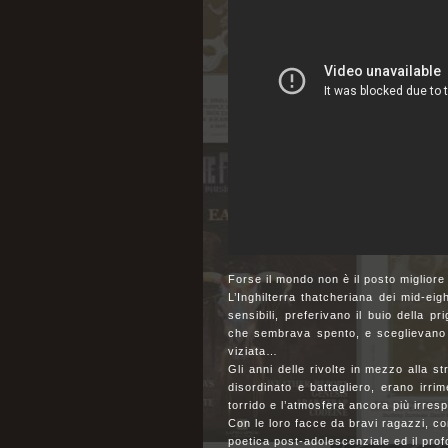
Forse il mondo non è il posto miglior
L’Inghilterra thatcheriana dei mid-eig
sensibili, preferivano il buio della pr
che sembrava spento, e sceglievano di 
viziata…
Gli anni delle rivolte in mezzo alla s
disordinato e battagliero, erano irrim
torrido e l’atmosfera ancora più irresp
Con le loro facce da bravi ragazzi, co
poetica post-adolescenziale ed il prof