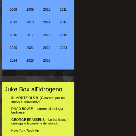
2008
2009
2010
2011
2012
2013
2014
2015
2016
2017
2018
2019
2020
2021
2022
2023
2024
2025
2026
Juke Box all'Idrogeno
IN MORTE DI S.B. (Canzone per un
amico immaginario)
DAVID BOWIE – Intorno alla trilogia
berlinese
GEORGE BRASSENS – Le banlieue, i
carruggi e la periferia del mondo
New York Rock Art