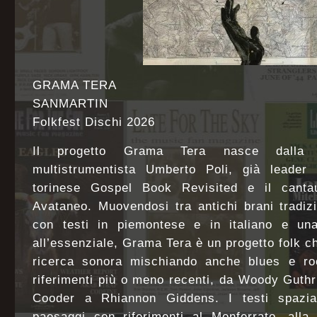
GRAMA TERA
SANMARTIN
Folkfest Dischi 2026
Il progetto Grama Tera nasce dalla c
multistrumentista Umberto Poli, già leader d
torinese Gospel Book Revisited e il cantau
Avataneo. Muovendosi tra antichi brani tradiz
con testi in piemontese e in italiano e una
all’essenziale, Grama Tera è un progetto folk c
ricerca sonora mischiando anche blues e roc
riferimenti più o meno recenti, da Woody Guth
Cooder a Rhiannon Giddens. I testi spazian
paesaggi con riferimenti al Monferrato, alla 