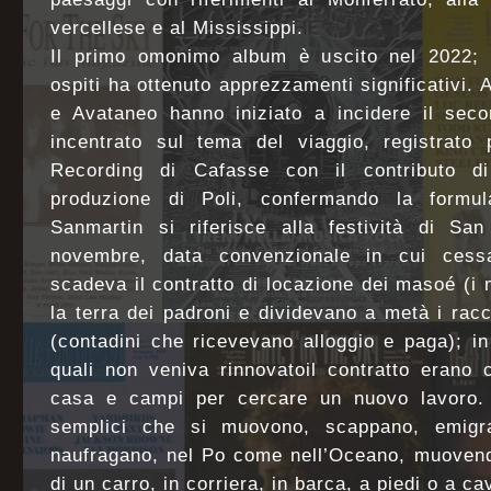
vercellese e al Mississippi.
Il primo omonimo album è uscito nel 2022; 
ospiti ha ottenuto apprezzamenti significativi. A
e Avataneo hanno iniziato a incidere il seco
incentrato sul tema del viaggio, registrato 
Recording di Cafasse con il contributo di
produzione di Poli, confermando la formula 
Sanmartin si riferisce alla festività di Sa
novembre, data convenzionale in cui cessav
scadeva il contratto di locazione dei masoé (i
la terra dei padroni e dividevano a metà i racc
(contadini che ricevevano alloggio e paga); i
quali non veniva rinnovatoil contratto erano 
casa e campi per cercare un nuovo lavoro. 
semplici che si muovono, scappano, emigra
naufragano, nel Po come nell’Oceano, muovendo
di un carro, in corriera, in barca, a piedi o a ca