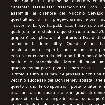
Fran Smith Jr. Il gruppo del cantante/ chitar
cantante/ tastierista/ fisarmonicista Rob 
assomigli al direttore del Mucchio Selvagg
quest’ultimo di un pregevolissimo album so
riscoprire, Largo, ha pubblicato finora solo set
quali (ultimo in studio) è questo
Time Stand Sti
gruppo è completato dal batterista David Uosi
mandolinista John Lilley. Questa è una ba
musicisti, molto esperti, che suonano però per 
con un entusiasmo da debuttanti. Il suono è inf
positivo e orecchiabile. Mette di buon um
gradevolissimi pezzi posti in apertura di CD,
I
il titolo a tutto il lavoro. Si prosegue con una 
vecchio successo del Don Henley solista,
The 
questo brano, le composizioni portano tutte la 
Bazilian, e che questi siano in grado di comp
grado di restare a lungo in testa, senza per
senso deleterio del termine, è fuori discussi