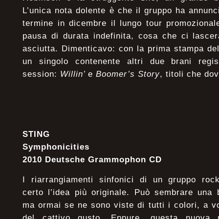
L’unica nota dolente è che il gruppo ha annunc
termine in dicembre il lungo tour promozional
pausa di durata indefinita, cosa che ci lasc
asciutta. Dimenticavo: con la prima stampa del 
un singolo contenente altri due brani regis
session:
Willin’
e
Boomer’s Story
, titoli che d
STING
Symphonicities
2010 Deutsche Grammophon CD
I riarrangiamenti sinfonici di un gruppo ro
certo l’idea più originale. Può sembrare una 
ma ormai se ne sono viste di tutti i colori, a vol
del cattivo gusto. Eppure, questa nuova r