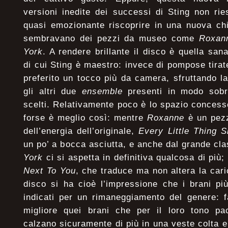
versioni inedite dei successi di Sting non ri
quasi emozionante riscoprire in una nuova ch
sembravano dei pezzi da museo come
Roxa
York
. A rendere brillante il disco è quella sa
di cui Sting è maestro: invece di pompose tirat
preferito un tocco più da camera, sfruttando l
gli altri due
ensemble
presenti
in modo sobr
scelti. Relativamente poco è lo spazio conces
forse è meglio così: mentre
Roxanne
è un pezz
dell’energia dell’originale,
Every Little Thing 
un po’ a bocca asciutta, e anche dal grande cl
York
ci si aspetta in definitiva qualcosa di più
Next To You
, che traduce ma non altera la cari
disco si ha cioè l’impressione che i brani pi
indicati per un rimaneggiamento del genere: f
migliore quei brani che per il loro tono pa
calzano sicuramente di più in una veste colta