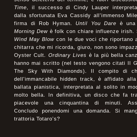
Time
, il successo di Cindy Lauper interpretat
dalla sfortunata Eva Cassidy all’immenso Mil
firma di Rob Hyman.
Until You Dare
è una 
Morning Dew
è folk con chiare influenze irish
Wind May Blow
con le due voci che riportano a
chitarra che mi ricorda, giuro, non sono impaz
Oyster Cult.
Ordinary Lives
è la più bella ca
hanno mai scritto (nel testo vengono citati Il
The Sky With Diamonds). Il compito di chi
dell’immancabile hidden track, è affidato all
ballata pianistica, interpretata al solito in 
molto bella. In definitiva, un disco che fa t
piacevole una cinquantina di minuti. Asso
Concludo ponendomi una domanda. Si mange
trattoria Totaro’s?