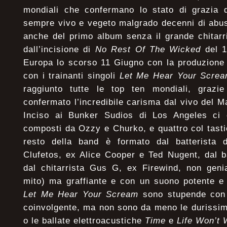
mondiali che confermano lo stato di grazia 
sempre vivo e vegeto malgrado decenni di abusi
anche del primo album senza il grande chitarr
dall’incisione di
No Rest Of The Wicked
del 1
Europa lo scorso 11 Giugno con la produzione 
con i trainanti singoli
Let Me Hear Your Scre
raggiunto tutte le top ten mondiali, grazi
confermato l’incredibile carisma dal vivo del 
Inciso ai Bunker Sudios di Los Angeles ci o
composti da Ozzy e Churko, e quattro col tast
resto della band è formato dal batterista 
Clufetos, ex Alice Cooper e Ted Nugent, dal 
dal chitarrista Gus G, ex Firewind, non gen
mito) ma graffiante e con un suono potente e
Let Me Hear Your Scream
sono stupende con 
coinvolgente, ma non sono da meno le durissi
o le ballate elettroacustiche
Time
e
Life Won’t 