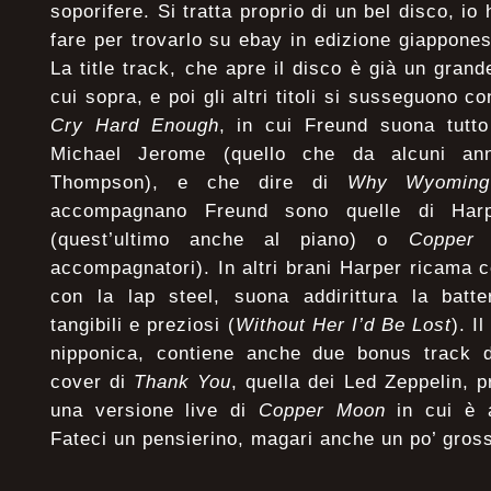
soporifere. Si tratta proprio di un bel disco, io
fare per trovarlo su ebay in edizione giappones
La title track, che apre il disco è già un gran
cui sopra, e poi gli altri titoli si susseguono 
Cry Hard Enough
, in cui Freund suona tutto
Michael Jerome (quello che da alcuni an
Thompson), e che dire di
Why Wyoming
accompagnano Freund sono quelle di Har
(quest’ultimo anche al piano) o
Coppe
accompagnatori). In altri brani Harper ricama c
con la lap steel, suona addirittura la batter
tangibili e preziosi (
Without Her I’d Be Lost
). I
nipponica, contiene anche due bonus track 
cover di
Thank You
, quella dei Led Zeppelin, 
una versione live di
Copper Moon
in cui è 
Fateci un pensierino, magari anche un po’ gro