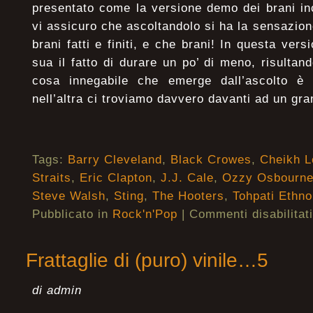
presentato come la versione demo dei brani inc
vi assicuro che ascoltandolo si ha la sensazion
brani fatti e finiti, e che brani! In questa ver
sua il fatto di durare un po’ di meno, risultand
cosa innegabile che emerge dall’ascolto è
nell’altra ci troviamo davvero davanti ad un gra
Tags:
Barry Cleveland
,
Black Crowes
,
Cheikh L
Straits
,
Eric Clapton
,
J.J. Cale
,
Ozzy Osbourn
Steve Walsh
,
Sting
,
The Hooters
,
Tohpati Ethn
Pubblicato in
Rock'n'Pop
|
Commenti disabilitati
Frattaglie di (puro) vinile…5
di admin