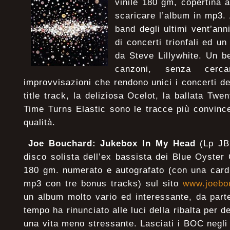
vinile 180 gm, copertina a
scaricare l’album in mp3.
band degli ultimi vent’ann
di concerti trionfali ed u
da Steve Lillywhite. Un be
canzoni, senza cerca
improvvisazioni che rendono unici i concerti d
title track, la deliziosa Ocelot, la ballata Twe
Time Turns Elastic sono le tracce più convince
qualità.
Joe Bouchard: Jukebox In My Head
(Lp JB
disco solista dell’ex bassista dei Blue Oyster C
180 gm. numerato e autografato (con una card 
mp3 con tre bonus tracks) sul sito
www.joebo
un album molto vario ed interessante, da part
tempo ha rinunciato alle luci della ribalta per d
una vita meno stressante. Lasciati i BOC negli 