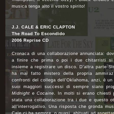
musica tenga alto il vostro spirito!
J.J. CALE & ERIC CLAPTON
The Road To Escondido
2006 Reprise CD
Cronaca di una collaborazione annunciata: do
a finire che prima o poi i due chitarristi si
insieme a registrare un disco. D’altra parte S
ha mai fatto mistero della propria ammiraz
confronti del collega dell’Oklahoma, anzi, è un
suoi maggiori successi di sempre siano pro
Midnight
e
Cocaine
. In molti si erano chiest
stata una collaborazione tra i due e questo o
all’interrogativo. Una risposta che gronda mu
Cale ci ha sempre, o quasi, abituati ad aspetta