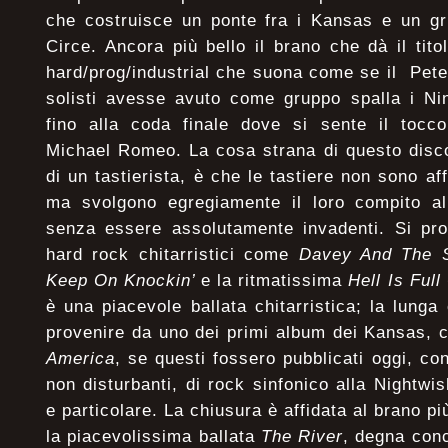
che costruisce un ponte fra i Kansas e un gr
Circe. Ancora più bello il brano che dà il tito
hard/prog/industrial che suona come se il Pete
solisti avesse avuto come gruppo spalla i Ni
fino alla coda finale dove si sente il tocco
Michael Romeo. La cosa strana di questo disc
di un tastierista, è che le tastiere non sono aff
ma svolgono egregiamente il loro compito al 
senza essere assolutamente invadenti. Si pro
hard rock chitarristici come
Davey And The S
Keep On Knockin’
e la ritmatissima
Hell Is Ful
è una piacevole ballata chitarristica; la lung
provenire da uno dei primi album dei Kansas,
America
, se questi fossero pubblicati oggi, co
non disturbanti, di rock sinfonico alla Nightw
e particolare. La chiusura è affidata al brano pi
la piacevolissima ballata
The River
, degna conc