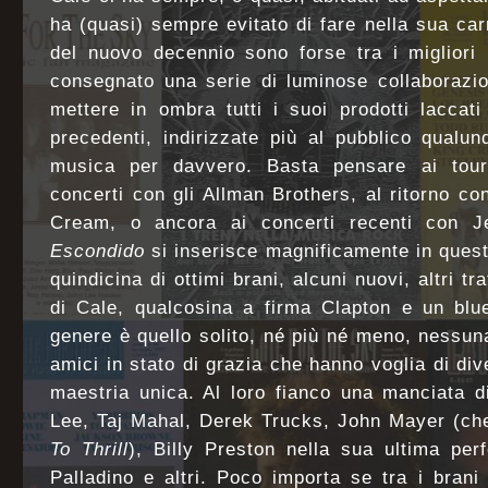
ha (quasi) sempre evitato di fare nella sua carr
del nuovo decennio sono forse tra i migliori
consegnato una serie di luminose collaborazi
mettere in ombra tutti i suoi prodotti laccati
precedenti, indirizzate più al pubblico qualu
musica per davvero. Basta pensare ai tou
concerti con gli Allman Brothers, al ritorno c
Cream, o ancora ai concerti recenti con 
Escondido
si inserisce magnificamente in quest
quindicina di ottimi brani, alcuni nuovi, altri tr
di Cale, qualcosina a firma Clapton e un blu
genere è quello solito, né più né meno, nessun
amici in stato di grazia che hanno voglia di div
maestria unica. Al loro fianco una manciata d
Lee, Taj Mahal, Derek Trucks, John Mayer (ch
To Thrill
), Billy Preston nella sua ultima per
Palladino e altri. Poco importa se tra i brani