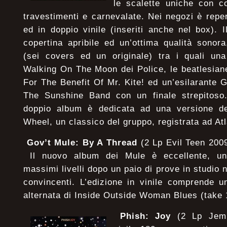
le scalette uniche con c
travestimenti e carnevalate. Nei negozi è reper
ed in doppio vinile (inseriti anche nel box).
copertina apribile ed un’ottima qualità sonor
(sei covers ed un originale) tra i quali una
Walking On The Moon dei Police, le beatlesia
For The Benefit Of Mr. Kite! ed un’esilarante
The Sunshine Band con un finale strepitoso.
doppio album è dedicata ad una versione d
Wheel, un classico del gruppo, registrata ad 
Gov’t Mule: By A Thread
(2 Lp Evil Teen 2009)
Il
nuovo album dei Mule è eccellente, un 
massimi livelli dopo un paio di prove in studio n
convincenti. L’edizione in vinile comprende u
alternata di Inside Outside Woman Blues (take 
Phish: Joy
(2 Lp Jemp