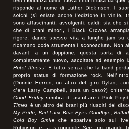
testimonianza della nuova linfa infusa da quel 
risponde al nome di Luther Dickinson. I suon
solchi (sì esiste anche l’edizione in vinile, t
sono affascinanti, avvolgenti, caldi: sia che si
che di brani minori, i Black Crowes arrangi
rigore, dando spesso vita a lunghe jam su cu
ricamano code strumentali sconosciute. Non ab
davanti a un doppione, questa sorta di a
completamente nuovo, ascoltate ad esempio l
Hotel Illness
! E tutto senza che la band perd
proprio status di formazione rock. Nell’intr
(Donnie Herron, un altro del giro Dylan, co
c’era Larry Campbell, sarà un caso?) chitarr
Good Friday
sembra di ascoltare i Pink Floy
Times
è un altro dei brani più riusciti del dis
My Pride
,
Bad Luck Blue Eyes Goodbye
,
Balla
Cold Boy Smile
che appariva solo sul live
Robinson e la struggente
She
, un grande 