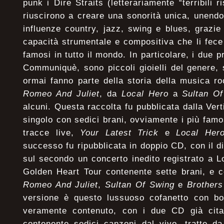
punk i Dire Straits (letterariamente “terribili ri
riuscirono a creare una sonorità unica, unendo 
influenze country, jazz, swing e blues, grazie
capacità strumentale e compositiva che li fec
famosi in tutto il mondo. In particolare, i due p
Communiquè, sono piccoli gioielli del genere, 
ormai fanno parte della storia della musica r
Romeo And Juliet
, da
Local Hero
a
Sultan O
alcuni. Questa raccolta fu pubblicata dalla Ve
singolo con sedici brani, ovviamente i più famo
tracce live,
Your Latest Trick
e
Local Her
successo fu ripubblicata in doppio CD, con il d
sul secondo un concerto inedito registrato a L
Golden Heart Tour contenente sette brani, e c
Romeo And Juliet
,
Sultan Of Swing
e
Brothers
versione è questo lussuoso cofanetto con boo
veramente contenuto, con i due CD già cit
contenente sedici canzoni dal vivo, tratte da