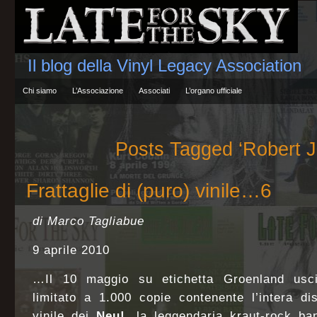
Il blog della Vinyl Legacy Association
Chi siamo
L’Associazione
Associati
L’organo ufficiale
Posts Tagged ‘Robert 
Frattaglie di (puro) vinile…6
di Marco Tagliabue
9 aprile 2010
…Il 10 maggio su etichetta Groenland usc
limitato a 1.000 copie contenente l’intera dis
vinile dei
Neu!,
la leggendaria kraut-rock ba