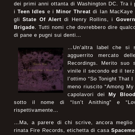
dei primi anni ottanta di Washington DC. Tra i 
i
Teen Idles
e i
Minor Threat
di Ian MacKaye 
gli
State Of Alert
di Henry Rollins, i
Govern
Brigade
. Tutti nomi che dovrebbero dire qualc
di pane e pugni sui denti…
…Un’altra label che si 
agguerrito mercato del
Recordings. Merito suo s
vinile il secondo ed il te
l’ottimo “So Tonight That I
meno riuscito “Among My 
capolavori dei
My Blood
sotto il nome di “Isn’t Anithing” e “L
rispettivamente…
…Ma, a parere di chi scrive, ancora meglio 
rinata Fire Records, etichetta di casa
Spaceme