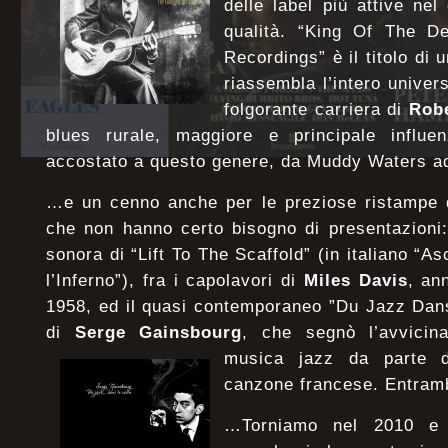
delle label più attive ne
qualità. “King Of The D
Recordings” è il titolo di 
riassembla l’intero unive
folgorante carriera di
Robe
blues rurale, maggiore e principale influe
accostato a questo genere, da Muddy Waters a
…e un cenno anche per le preziose ristampe di
che non hanno certo bisogno di presentazioni:
sonora di “Lift To The Scaffold” (in italiano “A
l’Inferno”), fra i capolavori di
Miles Davis
, an
1958, ed il quasi contemporaneo ”Du Jazz Dan
di
Serge Gainsbourg
, che segnò l’avvicin
musica jazz da parte del
canzone francese. Entramb
…Torniamo nel 2010 e t