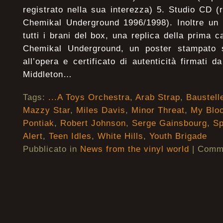
registrato nella sua interezza) 5. Studio CD (
Chemikal Underground 1996/1998). Inoltre un
tutti i brani del box, una replica della prima 
Chemikal Underground, un poster stampato s
all’opera e certificato di autenticità firmati
Middleton…
Tags:
...A Toys Orchestra
,
Arab Strap
,
Baustell
Mazzy Star
,
Miles Davis
,
Minor Threat
,
My Bloo
Pontiak
,
Robert Johnson
,
Serge Gainsbourg
,
S
Alert
,
Teen Idles
,
White Hills
,
Youth Brigade
Pubblicato in
News from the vinyl world
|
Commen