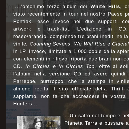
…L’omonimo
terzo album dei
White Hills
, c
visto recentemente in
tour nel nostro Paese pr
Pontiak, esce invece nei due supporti 
artwork e track-list. L’edizione in CD,
rosso/arancio,
comprende tre brani inediti nella
vinile
: Counting Sevens, We Will
Rise
e
Glacial
in LP, invece, limitata a 1.000 copie dalla
sple
con elementi in rilievo, riporta due brani non c
CD
, In Circles
e
In Circles Too
, oltre al so
l’album nella versione CD ed avere quindi la
Parrebbe, purtroppo, che la stampa in vinile
almeno recita il sito ufficiale della Thrill
sappiamo, non fa che accrescere la vostra se
Hunters…
…Un salto nel tempo e nel
Pianeta Terra e bussare a