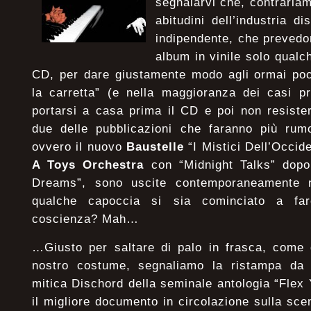
segnalarvi che, contraria
abitudini dell’industria d
indipendente, che prevedo
album in vinile solo qualc
CD, per dare giustamente modo agli ormai poch
la carretta” (e nella maggioranza dei casi pre
portarsi a casa prima il CD e poi non resiste
due delle pubblicazioni che faranno più rum
ovvero il nuovo
Baustelle
“I Mistici Dell’Occide
A Toys Orchestra
con “Midnight Talks” dopo 
Dreams”, sono uscite contemporaneamente n
qualche capoccia si sia cominciato a far
coscienza? Mah…
…Giusto per saltare di palo in frasca, come 
nostro costume, segnaliamo la ristampa da 
mitica Dischord della seminale antologia “Flex
il migliore documento in circolazione sulla sc