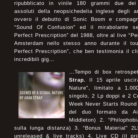
ripubblicato in vinile 180 grammi due dei
assoluti della neopsichedelia inglese degli an
ovvero il debutto di Sonic Boom e compagn
“Sound Of Confusion” ed il mirabolante se
Perfect Prescription” del 1988, oltre al live “P
Amsterdam nello stesso anno durante il tou
Perfect Prescription”, che ben testimonia il cl
incredibili gig…
…Tempo di box retrospet
Strap.
Il 15 aprile uscir
Nature”, limitato a 1.0
singolo, 2 Lp doppi e 2 C
Week Never Starts Round 
del duo formato da A
Middleton) 2. “Philophob
sulla lunga distanza) 3. “Bonus Material” 2L
unreleased & live tracks) 4. Live CD (il pr