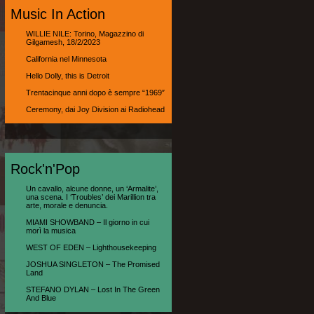
Music In Action
WILLIE NILE: Torino, Magazzino di
Gilgamesh, 18/2/2023
California nel Minnesota
Hello Dolly, this is Detroit
Trentacinque anni dopo è sempre “1969″
Ceremony, dai Joy Division ai Radiohead
Rock'n'Pop
Un cavallo, alcune donne, un ‘Armalite’,
una scena. I ‘Troubles’ dei Marillion tra
arte, morale e denuncia.
MIAMI SHOWBAND – Il giorno in cui
morì la musica
WEST OF EDEN – Lighthousekeeping
JOSHUA SINGLETON – The Promised
Land
STEFANO DYLAN – Lost In The Green
And Blue