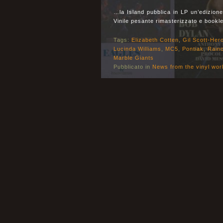
…la Island pubblica in LP un’edizione
Vinile pesante rimasterizzato e bookle
Tags:
Elizabeth Cotten
,
Gil Scott-Her
Lucinda Williams
,
MC5
,
Pontiak
,
Rain
Marble Giants
Pubblicato in
News from the vinyl wor