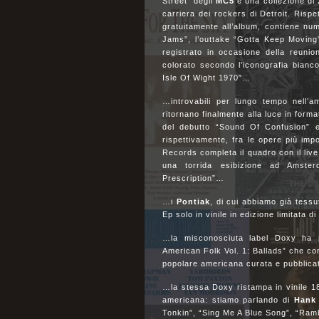
Street” degli
MC5
è una collezione di 
carriera dei rockers di Detroit. Risp
gratuitamente all’album, contiene nu
Jams”, l’outtake “Gotta Keep Moving”
registrato in occasione della reuni
colorato secondo l’iconografia bianc
Isle Of Wight 1970″…
…introvabili per lungo tempo nell’ama
ritornano finalmente alla luce in form
del debutto “Sound Of Confusion” 
rispettivamente, fra le opere più impo
Records completa il quadro con il live
una torrida esibizione ad Amste
Prescription”…
…i
Pontiak
, di cui abbiamo già tessu
Ep solo in vinile in edizione limitata d
…la misconosciuta label Doxy ha pu
American Folk Vol. 1: Ballads” che con
popolare americana curata e pubblica
…la stessa Doxy ristampa in vinile 180
americana: stiamo parlando di
Hank 
Tonkin”, “Sing Me A Blue Song”, “Ram