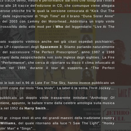
25 tracce demo, inediti e performance dal vivo che fotografa l’intera
etto alle 18 tracce dell’edizione in CD, che comunque viene allegata
merose chicche fra le quali la versione censurata di “Kick Out The
 dalle registrazioni di “High Time” ed il brano “Duna Sister Anne”
on del 2003 con Lemmy dei Motorhead…Addirittura un triplo vinile
o/rosso/blu dello stile mod per i
Who
del leggendario “Live At The
to supporto vinilitico anche nei già citati ospedali psichiatrici,
ato LP i capolavori degli
Spacemen 3
. Stiamo parlando naturalmente
e del successore “The Perfect Prescription”, anno 1987 e 1988
rtanti della neopsichedelia non solo inglese degli eighties. La Fire
 “Performance”, che cerca di riportare su disco il clima infuocato di
rdam nel 1988, durante il tour di supporto a “The Perfect
to le lodi nel n.96 di Late For The Sky, hanno invece pubblicato un
i 1000 copie dal titolo “Sea Voids”. La label è la solita Thrill Jockey…
bblicato un doppio vinile trasparente intitolato “Anthology Of
tiene, appunto, le ballate tratte dalla celebre antologia sulla musica
ta nel 1952 da
Harry Smith
…
 gr. cinque titoli di uno dei grandi maestri della tradizione country
Williams
, del quale ritornano alla luce “I Saw The Light”, “Honky
blin’ Man” e “Sings”…