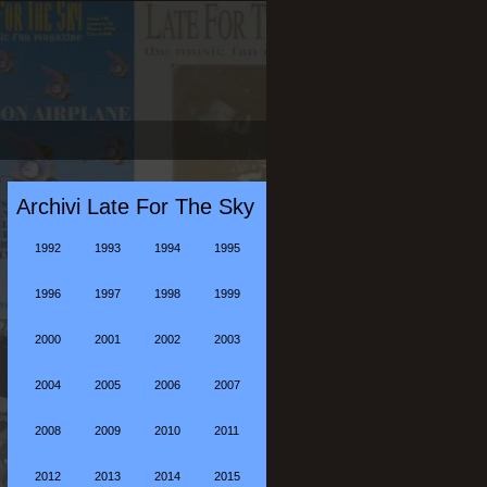
Archivi Late For The Sky
1992
1993
1994
1995
1996
1997
1998
1999
2000
2001
2002
2003
2004
2005
2006
2007
2008
2009
2010
2011
2012
2013
2014
2015