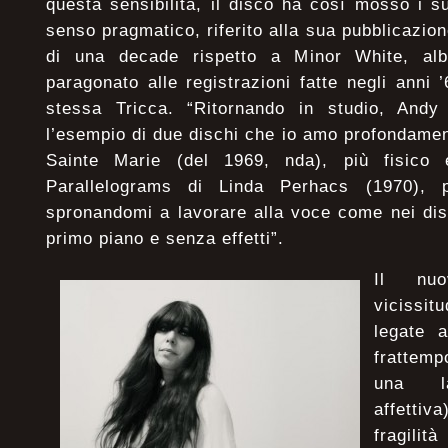
questa sensibilità, il disco ha così mosso i su
senso pragmatico, riferito alla sua pubblicazio
di una decade rispetto a Minor White, al
paragonato alle registrazioni fatte negli anni
stessa Tricca. “Ritornando in studio, Andy
l’esempio di due dischi che io amo profondament
Sainte Marie (del 1969, nda), più fisico e
Parallelograms di Linda Perhacs (1970), p
spronandomi a lavorare alla voce come nei dis
primo piano e senza effetti”.
Il nu
vicissit
legate a
frattem
una la
affettiv
fragili