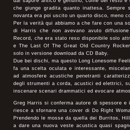
dal sapore antico e genuino, come del resto è
che giunge gradita quanto inattesa. Sempre s
novanta era poi uscito un quarto disco, meno c
Per la verità qui abbiamo a che fare con una so
di Harris che non avevano avuto diffusione
Record, che era stato reso disponibile solo attr
e The Last Of The Great Old Country Rocker
solo in versione download da CD Baby.
Due bei dischi, ma questo Long Lonesome Feelin’
fa una scelta oculata e interessante, miscela
ad atmosfere acustiche penetranti caratteriz
degli strumenti a corda, acustici ed elettrici, 
inscenare scenari drammatici ed evocare atmos
Greg Harris si conferma autore di spessore e i
riesce a sfornare una cover di Do Right Woma
Prendendo le mosse da quella dei Burritos, Hi
a dare una nuova veste acustica quasi spagno