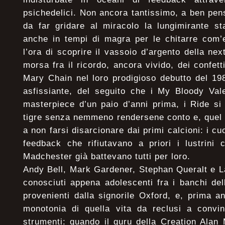
psichedelici. Non ancora tantissimo, a ben pe
da far gridare al miracolo la lungimirante s
anche in tempi di magra per le chitarre com’
l’ora di scoprire il vassoio d’argento della next
morsa fra il ricordo, ancora vivido, dei confet
Mary Chain nel loro prodigioso debutto del 19
asfissiante, del seguito che i My Bloody Val
masterpiece d’un paio d’anni prima, i Ride si
tigre senza nemmeno rendersene conto e, quel 
a non farsi disarcionare dai primi calcioni: i cu
feedback che rifiutavano a priori i lustrini 
Madchester già battevano tutti per loro.
Andy Bell, Mark Gardener, Stephan Queralt e L
conosciuti appena adolescenti fra i banchi del
provenienti dalla signorile Oxford, e, prima an
monotonia di quella vita da reclusi a convin
strumenti: quando il guru della Creation Alan