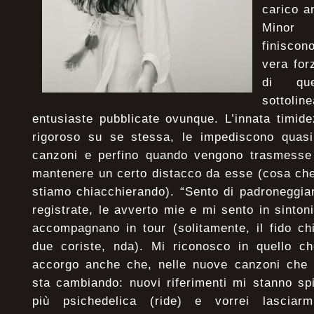
carico a
Minor 
finisco
vera forz
di que
sottoli
entusiaste pubblicate ovunque. L’innata timid
rigoroso su se stessa, le impediscono quasi
canzoni e perfino quando vengono trasmesse d
mantenere un certo distacco da esse (cosa ch
stiamo chiacchierando). “Sento di padroneggia
registrate, le avverto mie e mi sento in sinto
accompagnano in tour (solitamente, il fido ch
due coriste, nda). Mi riconosco in quello 
accorgo anche che, nelle nuove canzoni che s
sta cambiando: nuovi riferimenti mi stanno sp
più psichedelica (ride) e vorrei lasciar