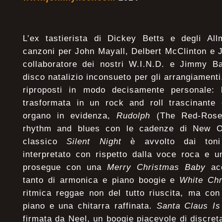
L’ex tastierista di Dickey Betts e degli All
canzoni per John Mayall, Delbert McClinton e 
collaboratore dei nostri W.I.N.D. e Jimmy Ba
disco natalizio inconsueto per gli arrangiamenti.
riproposti in modo decisamente personale: l
trasformata in un rock and roll trascinante 
organo in evidenza,
Rudolph
(The Red-Rosed
rhythm and blues con le cadenze di New Or
classico
Silent Night
è avvolto dai toni 
interpretato con rispetto dalla voce roca e u
prosegue con una
Merry Christmas Baby
acc
tanto di armonica e piano boogie e
White
Chr
ritmica reggae non del tutto riuscita, ma co
piano e una chitarra raffinata.
Santa Claus Is
firmata da Neel, un boogie piacevole di discret