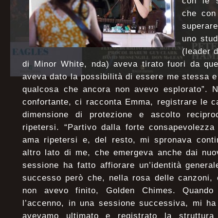
con le 
che con 
superare
uno stud
(leader 
di Minor White, nda) aveva tirato fuori da qu
aveva dato la possibilità di essere me stessa
qualcosa che ancora non avevo esplorato”. Na
confortante, ci racconta Emma, registrare le c
dimensione di protezione e ascolto recipro
ripetersi. “Partivo dalla forte consapevolez
ama ripetersi e, del resto, mi spronava cont
altro lato di me, che emergeva anche dai nuovi
sessione ha fatto affiorare un’identità genera
successo però che, nella rosa delle canzoni,
non avevo finito, Golden Chimes. Quando
l’accenno, in una sessione successiva, mi ha 
avevamo ultimato e registrato la struttur