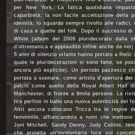
per New York. La fatica quotidiana impasta
caparbietà; la non facile accettazione della p
identità; lo sguardo sempre rivolto alle radici, 
di casa e quelle del folk. Dopo il successo di
White (album del 2009 pluridecorato dalla 
d’oltremanica e applaudito infine anche da noi)
5 anni di silenzio urlante hanno portato a Relic (
quale le pluridecorazioni si sono fatte, se poss
ancora più esplicite). Un periodo pazzesco ch
portata a suonare, come artista d’apertura del 
palchi come quello della Royal Albert Hall di
Manchester, di fronte a 8mila persone. La rivis
tira perfino in ballo una nuova autenticità del f
Altri ancora collocano Tricca tra le regine d
femminile, affiancandola a nomi che mettono i
Joni Mitchell, Sandy Denny, Judy Collins, te
che proietta un’involontaria luce sul concet