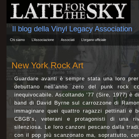
Il blog della Vinyl Legacy Association
Chi siamo
L’Associazione
Associati
L’organo ufficiale
New York Rock Art
Guardare avanti è sempre stata una loro prer
debuttano nell’anno zero del punk rock c
inequivocabile. Ascoltando ’77 (Sire, 1977) è di
band di David Byrne sul carrozzone di Ramone
immaginare quei quattro ragazzi pettinati e b
CBGB’s, veterani e protagonisti di una ri
silenziosa. Le loro canzoni pescano dalla tradi
con il pop più scanzonato ma, soprattutto, ce