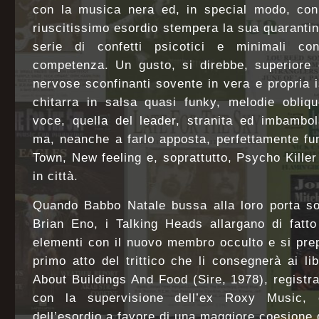
con la musica nera ed, in special modo, con 
riuscitissimo esordio stempera la sua quarantin
serie di confetti psicotici e minimali co
competenza. Un gusto, si direbbe, superiore 
nervose sconfinanti sovente in vera e propria i
chitarra in salsa quasi funky, melodie obliq
voce, quella del leader, stranita ed imbambol
ma, neanche a farlo apposta, perfettamente f
Town, New feeling e, soprattutto, Psycho Killer
in città.
Quando Babbo Natale bussa alla loro porta sot
Brian Eno, i Talking Heads allargano di fatt
elementi con il nuovo membro occulto e si prep
primo atto del trittico che li consegnerà ai li
About Buildings And Food (Sire, 1978), regist
con la supervisione dell’ex Roxy Music, 
dell’esordio a favore di una maggiore coesione d