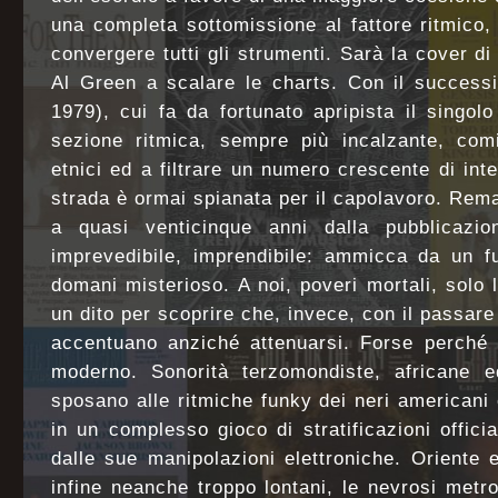
una completa sottomissione al fattore ritmico
convergere tutti gli strumenti. Sarà la cover d
Al Green a scalare le charts. Con il success
1979), cui fa da fortunato apripista il singol
sezione ritmica, sempre più incalzante, comi
etnici ed a filtrare un numero crescente di int
strada è ormai spianata per il capolavoro. Rema
a quasi venticinque anni dalla pubblicazio
imprevedibile, imprendibile: ammicca da un f
domani misterioso. A noi, poveri mortali, solo l
un dito per scoprire che, invece, con il passare
accentuano anziché attenuarsi. Forse perché 
moderno. Sonorità terzomondiste, africane ed
sposano alle ritmiche funky dei neri americani e
in un complesso gioco di stratificazioni offic
dalle sue manipolazioni elettroniche. Oriente
infine neanche troppo lontani, le nevrosi metro