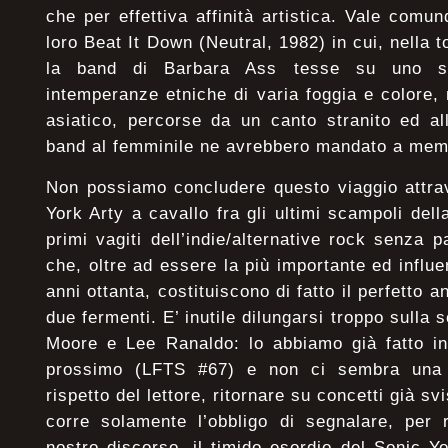
che per effettiva affinità artistica. Vale comu
loro Beat It Down (Neutral, 1982) in cui, nella t
la band di Barbara Ass tesse su uno sc
intemperanze etniche di varia foggia e colore,
asiatico, percorse da un canto stranito ed al
band al femminile ne avrebbero mandato a memo
Non possiamo concludere questo viaggio attra
York Arty a cavallo fra gli ultimi scampoli de
primi vagiti dell’indie/alternative rock senza 
che, oltre ad essere la più importante ed influ
anni ottanta, costituiscono di fatto il perfetto a
due fermenti. E’ inutile dilungarsi troppo sulla
Moore e Lee Ranaldo: lo abbiamo già fatto i
prossimo (LFTS #67) e non ci sembra una 
rispetto del lettore, ritornare su concetti già s
corre solamente l’obbligo di segnalare, per 
nostro discorso, il timido esordio del Sonic Yo