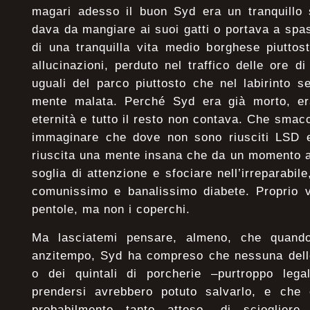
magari adesso il buon Syd era un tranquillo 
dava da mangiare ai suoi gatti o portava a spas
di una tranquilla vita medio borghese piuttos
allucinazioni, perduto nel traffico delle ore di 
uguali del parco piuttosto che nel labirinto s
mente malata. Perché Syd era già morto, er
eternità e tutto il resto non contava. Che smac
immaginare che dove non sono riusciti LSD e
riuscita una mente insana che da un momento al
soglia di attenzione e sfociare nell’irreparabil
comunissimo e banalissimo diabete. Proprio v
pentole, ma non i coperchi.
Ma lasciatemi pensare, almeno, che quando
anzitempo, Syd ha compreso che nessuna delle
o dei quintali di porcherie –purtroppo lega
prendersi avrebbero potuto salvarlo, e che
probabilmente tanto atteso, di scioglier