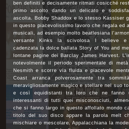
ben definiti e decisamente ritmati cosicché res
primo ascolto dando un delicato e soddisfa
ascolta. Bobby Shaddox e lo stesso Kassiser gli
in questo piacevolissimo lavoro che regala ed
musicali, ad esempio molto beatlesiana l’armon
versante Kinks la scivolosa I believe e
cadenzata la dolce ballata Story of You and m
lontane pagine dei Barclay James Harvest. L’i
notevolmente il periodo sperimentale di metà
Nesmith e scorre via fluida e piacevole ment
Coast arranca polverosamente tra sommi
meravigliosamente magico e stellare nel suo tou
e così equidistanti tra loro che ne fanno
interessanti di tutti quei misconosciuti, alme
che si fanno largo in questo affollato mondo ca
titolo del suo disco appare la parola melt c
mischiare o mescolare. Appalacchiana la moder