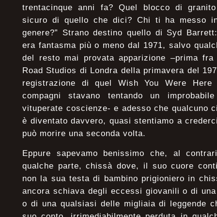
trentacinque anni fa? Quel blocco di granit
sicuro di quello che dici? Chi ti ha messo i
genere?” Strano destino quello di Syd Barrett
era fantasma più o meno dal 1971, salvo qualc
del resto mai provata apparizione –prima fra 
Road Studios di Londra della primavera del 197
registrazione di quel Wish You Were Here 
compagni stavano tentando un improbabile r
vituperate coscienze- e adesso che qualcuno ci 
è diventato davvero, quasi stentiamo a crederc
può morire una seconda volta.
Eppure sapevamo benissimo che, al contrari
qualche parte, chissà dove, il suo cuore cont
non la sua testa di bambino prigioniero in ch
ancora schiava degli eccessi giovanili o di una
o di una qualsiasi delle migliaia di leggende c
suo conto, irrimediabilmente perduta in qualc