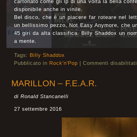
cartonato come gli lp di una volta la bella confe
disponibile anche in vinile.
Bel disco, che è un piacere far roteare nel let
un bellissimo pezzo, Not Easy Anymore, che un
45 giri da alta classifica. Billy Shaddox un n
a mente.
Tags:
Billy Shaddox
Pubblicato in
Rock'n'Pop
|
Commenti disabilitati
MARILLON – F.E.A.R.
di Ronald Stancanelli
27 settembre 2016