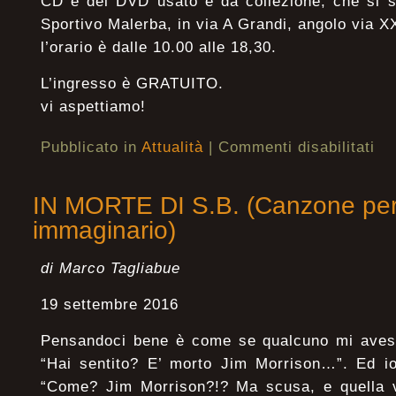
CD e del DVD usato e da collezione, che si s
Sportivo Malerba, in via A Grandi, angolo via 
l’orario è dalle 10.00 alle 18,30.
L’ingresso è GRATUITO.
vi aspettiamo!
Pubblicato in
Attualità
|
Commenti disabilitati
IN MORTE DI S.B. (Canzone per
immaginario)
di Marco Tagliabue
19 settembre 2016
Pensandoci bene è come se qualcuno mi avess
“Hai sentito? E’ morto Jim Morrison…”. Ed io
“Come? Jim Morrison?!? Ma scusa, e quella 