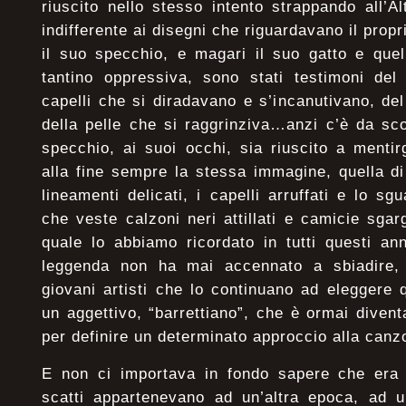
riuscito nello stesso intento strappando all’
indifferente ai disegni che riguardavano il prop
il suo specchio, e magari il suo gatto e qu
tantino oppressiva, sono stati testimoni del
capelli che si diradavano e s’incanutivano, del
della pelle che si raggrinziva…anzi c’è da sc
specchio, ai suoi occhi, sia riuscito a mentir
alla fine sempre la stessa immagine, quella d
lineamenti delicati, i capelli arruffati e lo s
che veste calzoni neri attillati e camicie sgar
quale lo abbiamo ricordato in tutti questi an
leggenda non ha mai accennato a sbiadire, 
giovani artisti che lo continuano ad eleggere
un aggettivo, “barrettiano”, che è ormai dive
per definire un determinato approccio alla canz
E non ci importava in fondo sapere che era 
scatti appartenevano ad un’altra epoca, ad u