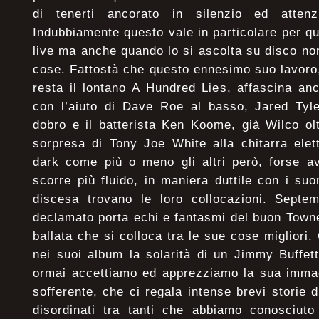
di tenerti ancorato in silenzio ed atten
Indubbiamente questo vale in particolare per qu
live ma anche quando lo si ascolta su disco non
cose. Fattostà che questo ennesimo suo lavoro
resta il lontano A Hundred Lies, affascina an
con l’aiuto di Dave Roe al basso, Jared Tyle
dobro e il batterista Ken Koome, già Wilco ol
sorpresa di Tony Joe White alla chitarra elet
dark come più o meno gli altri però, forse a
scorre più fluido, in maniera duttile con i s
discesa trovano le loro collocazioni. Septemb
declamato porta echi e fantasmi del buon Town
ballata che si colloca tra le sue cose migliori
nei suoi album la solarità di un Jimmy Buffet
ormai accettiamo ed apprezziamo la sua immagi
sofferente, che ci regala intense brevi storie di
disordinati tra tanti che abbiamo conosciuto