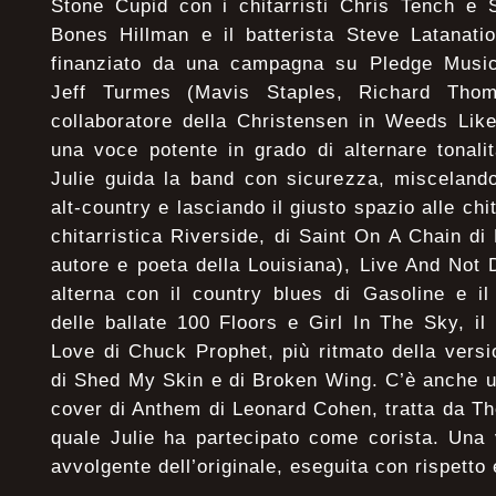
Stone Cupid con i chitarristi Chris Tench e 
Bones Hillman e il batterista Steve Latanati
finanziato da una campagna su Pledge Music 
Jeff Turmes (Mavis Staples, Richard Thom
collaboratore della Christensen in Weeds Lik
una voce potente in grado di alternare tonali
Julie guida la band con sicurezza, miscelando
alt-country e lasciando il giusto spazio alle chit
chitarristica Riverside, di Saint On A Chain d
autore e poeta della Louisiana), Live And Not
alterna con il country blues di Gasoline e il
delle ballate 100 Floors e Girl In The Sky, i
Love di Chuck Prophet, più ritmato della versio
di Shed My Skin e di Broken Wing. C’è anche u
cover di Anthem di Leonard Cohen, tratta da The
quale Julie ha partecipato come corista. Una
avvolgente dell’originale, eseguita con rispetto 