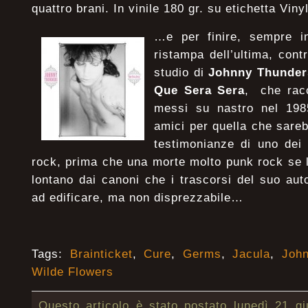
quattro brani. In vinile 180 gr. su etichetta Vin
…e per finire, sempre i
ristampa dell’ultima, cont
studio di
Johnny Thunder
Que Sera Sera
, che racc
messi su nastro nel 1985
amici per quella che sareb
testimonianze di uno dei 
rock, prima che una morte molto punk rock se 
lontano dai canoni che i trascorsi del suo aut
ad edificare, ma non disprezzabile…
Tags:
Brainticket
,
Cure
,
Germs
,
Jacula
,
Joh
Wilde Flowers
Questo articolo è stato postato lunedì 21 g