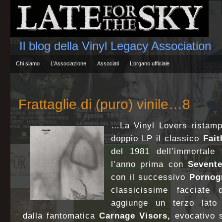
Il blog della Vinyl Legacy Association
Chi siamo
L’Associazione
Associati
L’organo ufficiale
Frattaglie di (puro) vinile…8
…La Vinyl Lovers ristamp
doppio LP il classico
Fai
del 1981 dell’immortale t
l’anno prima con
Sevent
con il successivo
Pornog
classicissime facciate 
aggiunge un terzo lato 
dalla fantomatica
Carnage Visors,
evocativo 