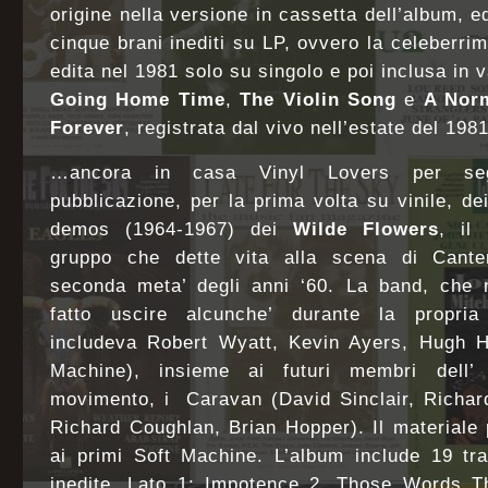
origine nella versione in cassetta dell’album, 
cinque brani inediti su LP, ovvero la celeberri
edita nel 1981 solo su singolo e poi inclusa in v
Going Home Time
,
The Violin Song
e
A Nor
Forever
, registrata dal vivo nell’estate del 19
…ancora in casa Vinyl Lovers per seg
pubblicazione, per la prima volta su vinile, de
demos (1964-1967) dei
Wilde Flowers
, il 
gruppo che dette vita alla scena di Cante
seconda meta’ degli anni ‘60. La band, che
fatto uscire alcunche’ durante la propria
includeva Robert Wyatt, Kevin Ayers, Hugh Ho
Machine), insieme ai futuri membri dell’
movimento, i Caravan (David Sinclair, Richard
Richard Coughlan, Brian Hopper). Il materiale 
ai primi Soft Machine. L’album include 19 tr
inedite. Lato 1: Impotence 2. Those Words T