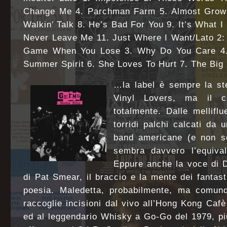
Change Me 4. Parchman Farm 5. Almost Grown
Walkin’ Talk 8. He’s Bad For You 9. It’s What I
Never Leave Me 11. Just Where I Want/Lato 2: 
Game When You Lose 3. Why Do You Care 4.
Summer Spirit 6. She Loves To Hurt 7. The Bi
…la label è sempre la st
Vinyl Lovers, ma il c
totalmente. Dalle mellifl
torridi palchi calcati da 
band americane (e non so
sembra davvero l’equival
Eppure anche la voce di D
di Pat Smear, il braccio e la mente dei fantas
poesia. Maledetta, probabilmente, ma comu
raccoglie incisioni dal vivo all’Hong Kong Caf
ed al leggendario Whisky a Go-Go del 1979, più