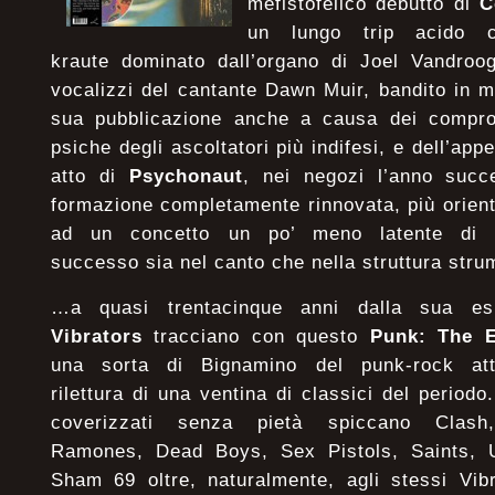
mefistofelico debutto di
C
un lungo trip acido c
kraute dominato dall’organo di Joel Vandroog
vocalizzi del cantante Dawn Muir, bandito in mo
sua pubblicazione
anche a causa dei comprova
psiche degli ascoltatori più indifesi, e dell’a
atto di
Psychonaut
, nei negozi l’anno suc
formazione completamente rinnovata, più orien
ad un concetto un po’ meno latente di m
successo sia nel canto che nella struttura str
…a quasi trentacinque anni dalla sua esp
Vibrators
tracciano con questo
Punk: The E
una sorta di Bignamino del punk-rock att
rilettura di una ventina di classici del periodo
coverizzati senza pietà spiccano Clas
Ramones, Dead Boys, Sex Pistols, Saints, 
Sham 69 oltre, naturalmente, agli stessi Vib