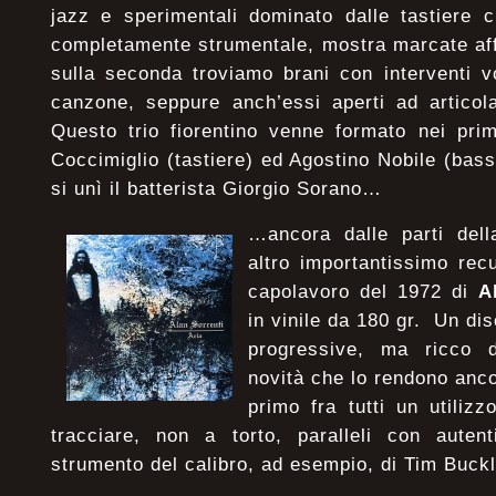
jazz e sperimentali dominato dalle tastiere c
completamente strumentale, mostra marcate aff
sulla seconda troviamo brani con interventi v
canzone, seppure anch’essi aperti ad articola
Questo trio fiorentino venne formato nei pri
Coccimiglio (tastiere) ed Agostino Nobile (bass
si unì il batterista Giorgio Sorano…
…ancora dalle parti del
altro importantissimo recu
capolavoro del 1972 di
A
in vinile da 180 gr. Un di
progressive, ma ricco d
novità che lo rendono anco
primo fra tutti un utiliz
tracciare, non a torto, paralleli con autent
strumento del calibro, ad esempio, di Tim Buc