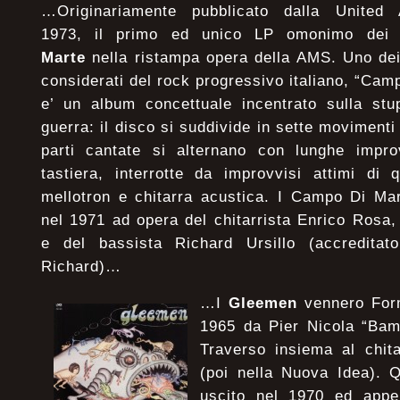
…Originariamente pubblicato dalla United 
1973, il primo ed unico LP omonimo de
Marte
nella ristampa opera della AMS. Uno dei 
considerati del rock progressivo italiano, “Cam
e’ un album concettuale incentrato sulla stupi
guerra: il disco si suddivide in sette movimenti 
parti cantate si alternano con lunghe improv
tastiera, interrotte da improvvisi attimi di 
mellotron e chitarra acustica. I Campo Di Ma
nel 1971 ad opera del chitarrista Enrico Rosa, 
e del bassista Richard Ursillo (accreditat
Richard)…
…I
Gleemen
vennero Form
1965 da Pier Nicola “Bamb
Traverso insiema al chit
(poi nella Nuova Idea). 
uscito nel 1970 ed appe