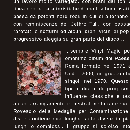
un lavoro molto variegato, con brani dai toni a
linea con le caratteristiche di molti album usa
passa da potenti hard rock in cui si alternano 
con reminiscenze dei Jethro Tull, con passag
rarefatti e notturni ed alcuni brani vicini al po
progressivo aleggia su gran parte del disco…
…sempre Vinyl Magic per
omonimo album del
Paese
Roma formato nel 1971 
Under 2000, un gruppo che
singoli nel 1970. Questo
tipico disco di prog sinf
influenze classiche e tas
alcuni arrangiamenti orchestrali nello stile su
Rovescio della Medaglia per Contaminazione, 
disco contiene due lunghe suite divise in pic
lunghi e complessi. Il gruppo si sciolse int