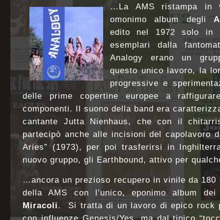
…La AMS ristampa in vi
omonimo album degli
A
edito nel 1972 solo in I
esemplari dalla fantomat
Analogy erano un grup
questo unico lavoro, la l
progressive e sperimenta
delle prime copertine europee a raffigurar
componenti. Il suono della band era caratterizz
cantante Jutta Nienhaus, che con il chitarri
partecipò anche alle incisioni del capolavoro d
Aries” (1973), per poi trasferirsi in Inghilte
nuovo gruppo, gli Earthbound, attivo per qual
…ancora un prezioso recupero in vinile da 180 
della AMS con l’unico, eponimo album de
Miracoli
.
Si tratta di un lavoro di epico rock
con influenze Genesis/Yes, ma dal tipico “tocc