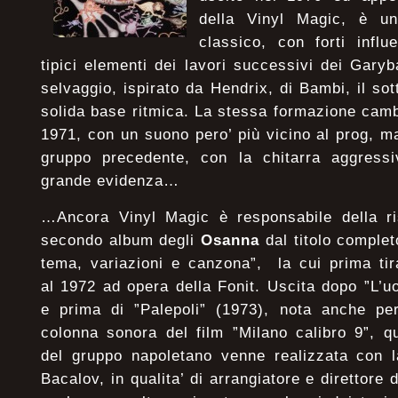
della Vinyl Magic, è un
classico, con forti infl
tipici elementi dei lavori successivi dei Garybal
selvaggio, ispirato da Hendrix, di Bambi, il so
solida base ritmica. La stessa formazione cam
1971, con un suono pero’ più vicino al prog, m
gruppo precedente, con la chitarra aggress
grande evidenza…
…Ancora Vinyl Magic è responsabile della r
secondo album degli
Osanna
dal titolo complet
tema, variazioni e canzona”, la cui prima tira
al 1972 ad opera della Fonit. Uscita dopo ”L’u
e prima di ”Palepoli” (1973), nota anche pe
colonna sonora del film ”Milano calibro 9”, q
del gruppo napoletano venne realizzata con l
Bacalov, in qualita’ di arrangiatore e direttore d