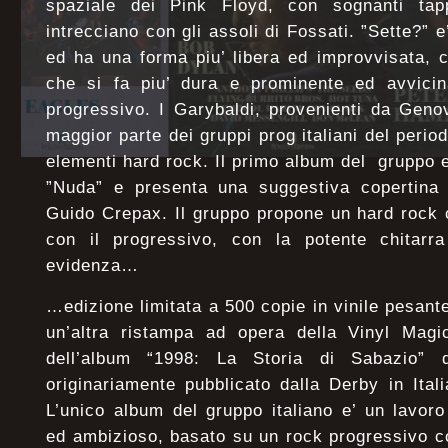
spaziale dei Pink Floyd, con sognanti tapp
intrecciano con gli assoli di Fossati. ”Sette?” e
ed ha una forma piu’ libera ed improvvisata, c
che si fa piu’ dura e prominente ed avvicina
progressivo. I Garybaldi, provenienti da Genov
maggior parte dei gruppi prog italiani del period
elementi hard rock. Il primo album del gruppo e
”Nuda” e presenta una suggestiva copertina 
Guido Crepax. Il gruppo propone un hard rock c
con il progressivo, con la potente chitarr
evidenza…
…edizione limitata a 500 copie in vinile pesant
un’altra ristampa ad opera della Vinyl Magic
dell’album “1998: La Storia di Sabazio”
originariamente pubblicato dalla Derby in Ital
L’unico album del gruppo italiano e’ un lavor
ed ambizioso, basato su un rock progressivo c