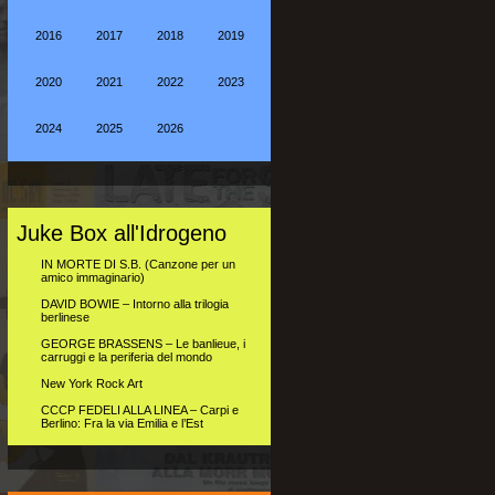
2016
2017
2018
2019
2020
2021
2022
2023
2024
2025
2026
Juke Box all'Idrogeno
IN MORTE DI S.B. (Canzone per un
amico immaginario)
DAVID BOWIE – Intorno alla trilogia
berlinese
GEORGE BRASSENS – Le banlieue, i
carruggi e la periferia del mondo
New York Rock Art
CCCP FEDELI ALLA LINEA – Carpi e
Berlino: Fra la via Emilia e l’Est