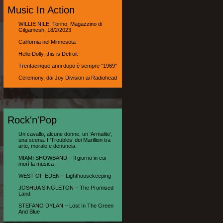
Music In Action
WILLIE NILE: Torino, Magazzino di
Gilgamesh, 18/2/2023
California nel Minnesota
Hello Dolly, this is Detroit
Trentacinque anni dopo è sempre “1969″
Ceremony, dai Joy Division ai Radiohead
Rock'n'Pop
Un cavallo, alcune donne, un ‘Armalite’,
una scena. I ‘Troubles’ dei Marillion tra
arte, morale e denuncia.
MIAMI SHOWBAND – Il giorno in cui
morì la musica
WEST OF EDEN – Lighthousekeeping
JOSHUA SINGLETON – The Promised
Land
STEFANO DYLAN – Lost In The Green
And Blue