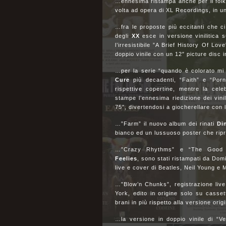
…ennesima ristampa anche per il folk
volta ad opera di XL Recordings, in u
…fra le proposte più eccitanti che ci
degli
XX
esce in versione vinilitica
l’irresistibile ”A Brief History Of Lov
doppio vinile con un 12″ picture disc 
…per la serie “quando è colorato mi a
Cure
più decadenti, “Faith” e “Porn
rispettive copertine, mentre la cel
stampe l’ennesima riedizione dei vinil
75″, divertendosi a giocherellare con 
…”Farm” il nuovo album dei rinati
Di
bianco ed un lussuoso poster che ripr
…”Crazy Rhythms” e “The Good Ear
Feelies
, sono stati ristampati da Dom
live e cover di Beatles, Neil Yo
…”Blow’n Chunks”, registrazione liv
York, edito in origine solo su casset
brani in più rispetto alla versione ori
…la versione in doppio vinile di “Ve