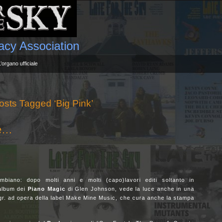
gacy Association
L’organo ufficiale
osts Tagged ‘Big Pink’
le…
biano: dopo molti anni e molti (capo)lavori editi soltanto in
album dei
Piano
Magic
di Glen Johnson, vede la luce anche in una
 gr. ad opera della label Make Mine Music, che cura anche la stampa