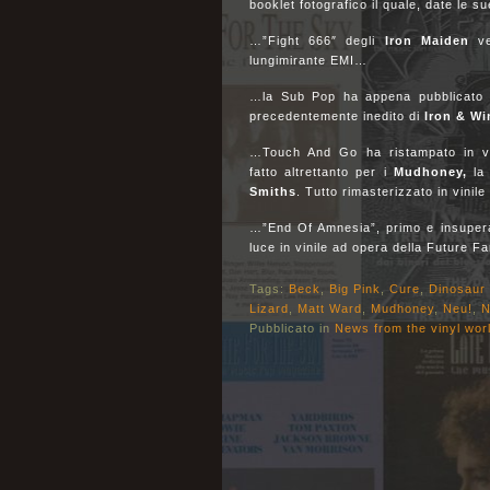
booklet fotografico il quale, date le 
…”Fight 666″ degli
Iron Maiden
ve
lungimirante EMI…
…la Sub Pop ha appena pubblicato “A
precedentemente inedito di
Iron & Wi
…Touch And Go ha ristampato in vini
fatto altrettanto per i
Mudhoney,
la
Smiths
. Tutto rimasterizzato in vinile
…”End Of Amnesia”, primo e insuper
luce in vinile ad opera della Future 
Tags:
Beck
,
Big Pink
,
Cure
,
Dinosaur 
Lizard
,
Matt Ward
,
Mudhoney
,
Neu!
,
N
Pubblicato in
News from the vinyl wor