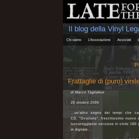
Il blog della Vinyl Le
Chi siamo
L’Associazione
Associati
P
Frattaglie di (puro) vini
di Marco Tagliabue
25 ottobre 2009
…un’altro segno dei tempi che cam
CD, ”Ovations”, freschissimo nuovo 
lussureggiante versione in vinile 180
in digitale…