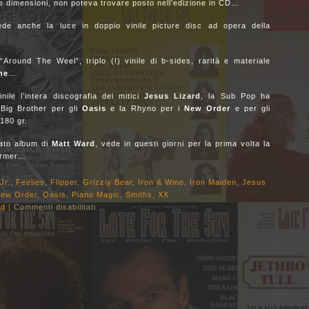
sue dimensioni, non poteva trovare posto nell’edizione in CD…
de anche la luce in doppio vinile picture disc ad opera della
round The Weel”, triplo (!) vinile di b-sides, rarità e materiale
ne
…
le l’intera discografia dei mitici
Jesus
Lizard
, la Sub Pop ha
 Big Brother per gli
Oasis
e la Rhyno per i
New
Order
e per gli
 180 gr.
ato album di
Matt Ward
, vede in questi giorni per la prima volta la
Farmer…
Jr.
,
Feelies
,
Flipper
,
Grizzly Bear
,
Iron & Wine
,
Iron Maiden
,
Jesus
ew Order
,
Oasis
,
Piano Magic
,
Smiths
,
XX
ld
|
Commenti disabilitati