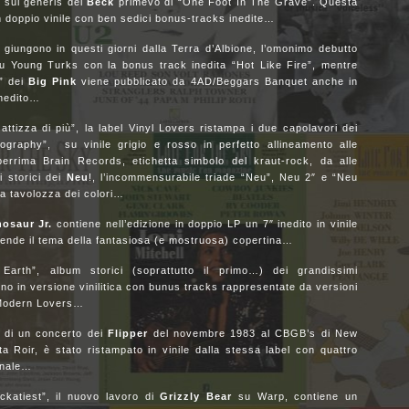
 sui generis del
Beck
primevo di “One Foot In The Grave”. Questa
n doppio vinile con ben sedici bonus-tracks inedite…
 giungono in questi giorni dalla Terra d’Albione, l’omonimo debutto
 su Young Turks con la bonus track inedita “Hot Like Fire”, mentre
e” dei
Big Pink
viene pubblicato da 4AD/Beggars Banquet anche in
inedito…
ttizza di più”, la label Vinyl Lovers ristampa i due capolavori dei
ography”, su vinile grigio e rosso in perfetto allineamento alle
eberrima Brain Records, etichetta simbolo del kraut-rock, da alle
i storici dei
Neu
!, l’incommensurabile triade “Neu”, Neu 2″ e “Neu
la tavolozza dei colori…
nosaur Jr.
contiene nell’edizione in doppio LP un 7″ inedito in vinile
ende il tema della fantasiosa (e mostruosa) copertina…
th”, album storici (soprattutto il primo…) dei grandissimi
ino in versione vinilitica con bunus tracks rappresentate da versioni
ung e Modern Lovers…
e di un concerto dei
Flipper
del novembre 1983 al CBGB’s di New
ta Roir, è stato ristampato in vinile dalla stessa label con quattro
ginale…
ckatiest”, il nuovo lavoro di
Grizzly Bear
su Warp, contiene un