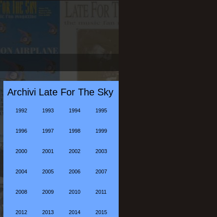
Archivi Late For The Sky
1992
1993
1994
1995
1996
1997
1998
1999
2000
2001
2002
2003
2004
2005
2006
2007
2008
2009
2010
2011
2012
2013
2014
2015