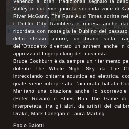
Venendo ai brani tradizionali segnalo la deli
Valley in cui emergono la seconda voce di Kar
River McGann, The Rare Auld Times scritta nel
i Dublin City Ramblers e ripresa anche dai
ricordata con nostalgia la Dublino del passat
dello stesso autore, un brano sulla trag
dell’Ottocento diventato un anthem anche in 
apprezza il fingerpicking del musicista.
Bruce Cockburn è da sempre un riferimento per
dolente The Whole Night Sky da The Cha
intrecciando chitarra acustica ed elettrica, c
quale viene interpretata l’accorata ballata 
Meritano una citazione anche lo scorrevole
(Peter Rowan) e Blues Run The Game di 
interpretata, tra gli altri, da artisti del cal
Drake, Mark Lanegan e Laura Marling.
Paolo Baiotti