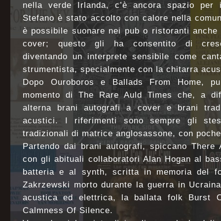
nella verde Irlanda, c’è ancora spazio per i
Stefano è stato accolto con calore nella comu
è possibile suonare nei pub o ristoranti anch
cover; questo gli ha consentito di cresc
diventando un interprete sensibile come cant
strumentista, specialmente con la chitarra acus
Dopo Ouroboros e Ballads From Home, pubb
momento di The Rare Auld Times che, a diff
alterna brani autografi a cover e brani trad
acustici. I riferimenti sono sempre gli stes
tradizionali di matrice anglosassone, con poche
Partendo dai brani autografi, spiccano There
con gli abituali collaboratori Alan Hogan al b
batteria e al synth, scritta in memoria del f
Zakrzewski morto durante la guerra in Ucraina,
acustica ed elettrica, la ballata folk Burst
Calmness Of Silence.