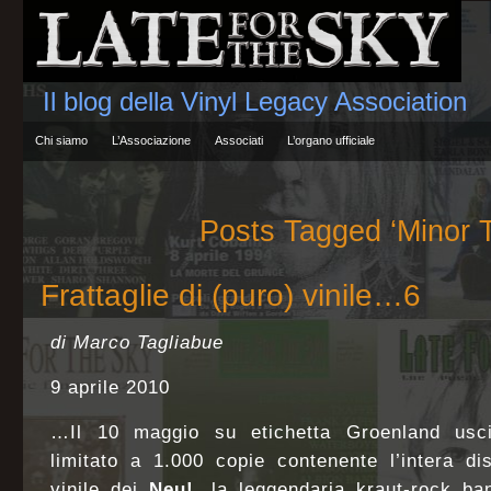
Il blog della Vinyl Legacy Association
Chi siamo
L’Associazione
Associati
L’organo ufficiale
Posts Tagged ‘Minor T
Frattaglie di (puro) vinile…6
di Marco Tagliabue
9 aprile 2010
…Il 10 maggio su etichetta Groenland usc
limitato a 1.000 copie contenente l’intera dis
vinile dei
Neu!,
la leggendaria kraut-rock ba