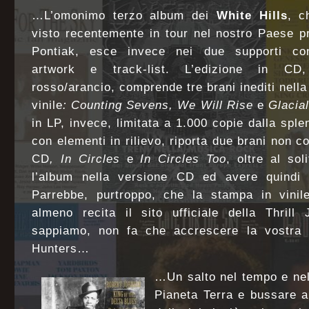
…L’omonimo
terzo album dei
White Hills
, c
visto recentemente in
tour nel nostro Paese pr
Pontiak, esce invece nei due supporti 
artwork e track-list. L’edizione in CD,
rosso/arancio,
comprende tre brani inediti nella
vinile
: Counting Sevens, We Will
Rise
e
Glacial
in LP, invece, limitata a 1.000 copie dalla
sple
con elementi in rilievo, riporta due brani non c
CD
, In Circles
e
In Circles Too
, oltre al so
l’album nella versione CD ed avere quindi la
Parrebbe, purtroppo, che la stampa in vinile
almeno recita il sito ufficiale della Thrill
sappiamo, non fa che accrescere la vostra se
Hunters…
…Un salto nel tempo e nel
Pianeta Terra e bussare a