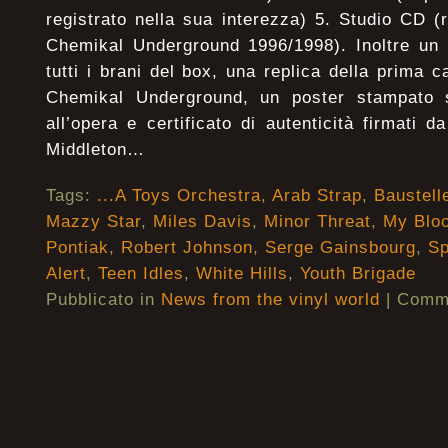
registrato nella sua interezza) 5. Studio CD (
Chemikal Underground 1996/1998). Inoltre un
tutti i brani del box, una replica della prima 
Chemikal Underground, un poster stampato s
all’opera e certificato di autenticità firmati
Middleton…
Tags:
...A Toys Orchestra
,
Arab Strap
,
Baustell
Mazzy Star
,
Miles Davis
,
Minor Threat
,
My Bloo
Pontiak
,
Robert Johnson
,
Serge Gainsbourg
,
S
Alert
,
Teen Idles
,
White Hills
,
Youth Brigade
Pubblicato in
News from the vinyl world
|
Commen