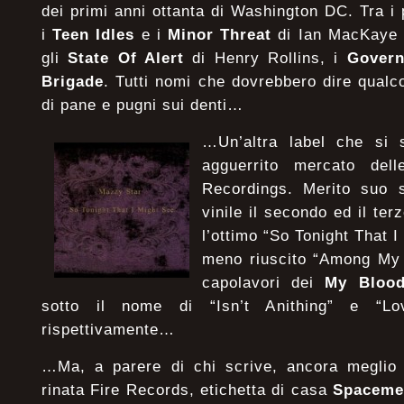
dei primi anni ottanta di Washington DC. Tra i 
i
Teen Idles
e i
Minor Threat
di Ian MacKaye 
gli
State Of Alert
di Henry Rollins, i
Govern
Brigade
. Tutti nomi che dovrebbero dire qualc
di pane e pugni sui denti…
…Un’altra label che si 
agguerrito mercato del
Recordings. Merito suo s
vinile il secondo ed il te
l’ottimo “So Tonight That I
meno riuscito “Among My 
capolavori dei
My Blood
sotto il nome di “Isn’t Anithing” e “L
rispettivamente…
…Ma, a parere di chi scrive, ancora meglio 
rinata Fire Records, etichetta di casa
Spaceme