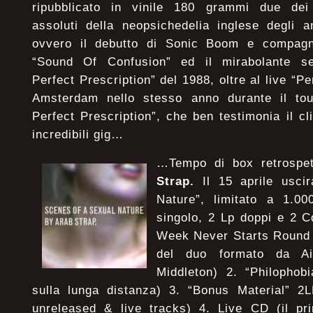
ripubblicato in vinile 180 grammi due dei
assoluti della neopsichedelia inglese degli an
ovvero il debutto di Sonic Boom e compagn
“Sound Of Confusion” ed il mirabolante se
Perfect Prescription” del 1988, oltre al live “P
Amsterdam nello stesso anno durante il tou
Perfect Prescription”, che ben testimonia il cl
incredibili gig…
…Tempo di box retrospet
Strap.
Il 15 aprile uscir
Nature”, limitato a 1.0
singolo, 2 Lp doppi e 2 C
Week Never Starts Round 
del duo formato da A
Middleton) 2. “Philophob
sulla lunga distanza) 3. “Bonus Material” 2L
unreleased & live tracks) 4. Live CD (il pr