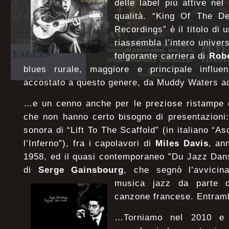
delle label più attive ne
qualità. “King Of The D
Recordings” è il titolo di 
riassembla l’intero unive
folgorante carriera di
Robe
blues rurale, maggiore e principale influe
accostato a questo genere, da Muddy Waters a
…e un cenno anche per le preziose ristampe di
che non hanno certo bisogno di presentazioni:
sonora di “Lift To The Scaffold” (in italiano “A
l’Inferno”), fra i capolavori di
Miles Davis
, an
1958, ed il quasi contemporaneo ”Du Jazz Dan
di
Serge Gainsbourg
, che segnò l’avvicin
musica jazz da parte del
canzone francese. Entramb
…Torniamo nel 2010 e t