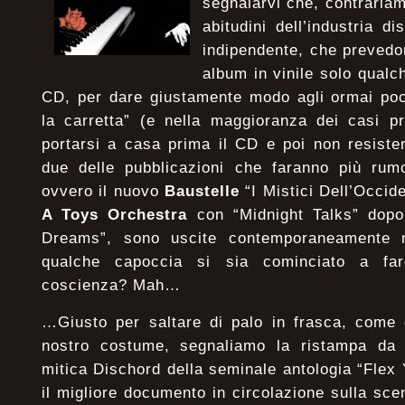
segnalarvi che, contraria
abitudini dell’industria d
indipendente, che prevedo
album in vinile solo qualc
CD, per dare giustamente modo agli ormai poch
la carretta” (e nella maggioranza dei casi pre
portarsi a casa prima il CD e poi non resiste
due delle pubblicazioni che faranno più rum
ovvero il nuovo
Baustelle
“I Mistici Dell’Occide
A Toys Orchestra
con “Midnight Talks” dopo 
Dreams”, sono uscite contemporaneamente n
qualche capoccia si sia cominciato a far
coscienza? Mah…
…Giusto per saltare di palo in frasca, come 
nostro costume, segnaliamo la ristampa da 
mitica Dischord della seminale antologia “Flex
il migliore documento in circolazione sulla sc