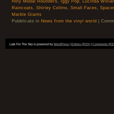
Holy Modal Rounders
,
Iggy Pop
,
Lucinda Willi
Raincoats
,
Shirley Collins
,
Small Faces
,
Space
Marble Giants
Pubblicato in
News from the vinyl world
|
Commen
Late For The Sky is powered by
WordPress
|
Entries (RSS)
|
Comments (RS