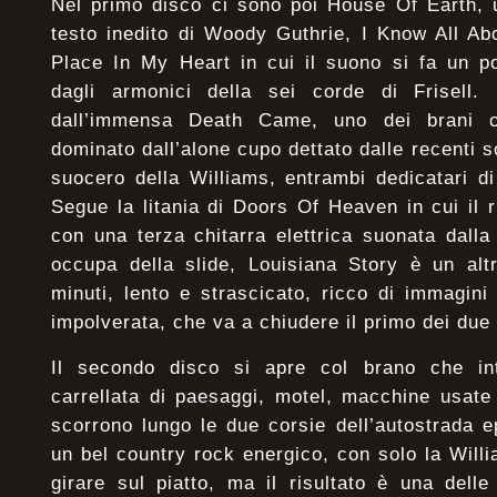
Nel primo disco ci sono poi House Of Earth, 
testo inedito di Woody Guthrie, I Know All Abo
Place In My Heart in cui il suono si fa un p
dagli armonici della sei corde di Frisell.
dall’immensa Death Came, uno dei brani chi
dominato dall’alone cupo dettato dalle recenti 
suocero della Williams, entrambi dedicatari 
Segue la litania di Doors Of Heaven in cui il r
con una terza chitarra elettrica suonata dall
occupa della slide, Louisiana Story è un altr
minuti, lento e strascicato, ricco di immagin
impolverata, che va a chiudere il primo dei due v
Il secondo disco si apre col brano che intit
carrellata di paesaggi, motel, macchine usate
scorrono lungo le due corsie dell’autostrada 
un bel country rock energico, con solo la Willi
girare sul piatto, ma il risultato è una delle 