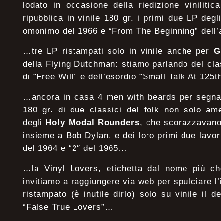
lodato in occasione della riedizione viniliti
ripubblica in vinile 180 gr. i primi due LP degl
omonimo del 1966 e “From The Beginning” del
…tre LP ristampati solo in vinile anche per
G
della Flying Dutchman: stiamo parlando del cl
di “Free Will” e dell’esordio “Small Talk At 12
…ancora in casa 4 men with beards per segnala
180 gr. di due classici del folk non solo am
degli
Holy Modal Rounders
, che scorazzavano
insieme a Bob Dylan, e dei loro primi due lavo
del 1964 e “2″ del 1965…
…la Vinyl Lovers, etichetta dal nome più c
invitiamo a raggiungere via web per spulciare l
ristampato (è inutile dirlo) solo su vinile il d
“False True Lovers”…