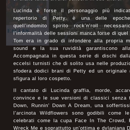
Lucinda è forse il personaggio più indicat
repertorio di Petty, è una delle epoch
quell’indomito spirito rock’n’roll necessa
l’informalità delle sessioni manca forse di quel
Tom era in grado di infondere alla propria m
sound e la sua ruvidità garantiscono alla 
Accompagnata in questa serie di dischi dal
eccelsi turnisti che di solito usa nelle produzi
sfodera dodici brani di Petty ed un originale
sfigura al loro cospetto.
Il cantato di Lucinda graffia, morde, accar
convince e le sue versioni di classici senz
Down, Runnin’ Down A Dream, una soffertiss
l’arcinota Wildflowers sono godibili come l
celebrati come la cupa Face In The Crowd,
Wreck Me e soprattutto un’ottima e dylaniana 