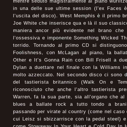
mentre seduto magistralmente al piano wurlit
in una delle sue ultime session (l’ex Faces 
l’uscita del disco). West Memphis è il primo 
Joe White che inserisce qua e là il suo classic
maniera ancor più evidente nel brano che 
l’ossessiva e imponente Something Wicked T
torrido. Tornando al primo CD si distinguono
Foolishness, con McLagan al piano, la ball
Other e It’s Gonna Rain con Bill Frisell a du
Dylan a duettare nel finale con la Williams 
molto azzeccato. Nel secondo disco ci sono di
del tastierista britannico (Walk On e Te
riconosciuto che anche l’altro tastierista pr
Warren, fa la sua parte, sia all’organo che a
blues a ballate rock a tutto tondo a brani
passando per virate al country (come nel caso 
cui Leisz si sbizzarrisce con la pedal steel) e
come Stowaway In Your Heart e Cold Day In He