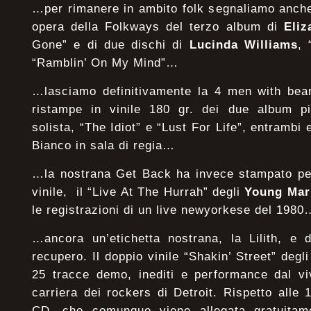
…per rimanere in ambito folk segnaliamo anche 
opera della Folkways del terzo album di
Eliz
Gone” e di due dischi di
Lucinda Williams
,
“Ramblin’ On My Mind”…
…lasciamo definitivamente la 4 men with bea
ristampe in vinile 180 gr. dei due album più
solista, “The Idiot” e “Lust For Life”, entrambi 
Bianco in sala di regia…
…la nostrana Get Back ha invece stampato per
vinile, il “Live At The Hurrah” degli
Young Mar
le registrazioni di un live newyorkese del 19
…ancora un’etichetta nostrana, la Lilith, e 
recupero. Il doppio vinile “Shakin’ Street” degli
25 tracce demo, inediti e performance dal viv
carriera dei rockers di Detroit. Rispetto alle 
CD, che comunque viene allegata gratuitame