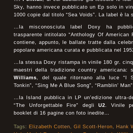
Sky, hanno invece pubblicato un Ep solo in vini
1000 copie dal titolo “Sea Voids”. La label è la 
…la misconosciuta label Doxy ha pubbli
trasparente intitolato “Anthology Of American 
contiene, appunto, le ballate tratte dalla cele
popolare americana curata e pubblicata nel 195
…la stessa Doxy ristampa in vinile 180 gr. cinqu
maestri della tradizione country americana:
Williams
, del quale ritornano alla luce “I
Tonkin”, “Sing Me A Blue Song”, “Ramblin’ Man
…la Island pubblica in LP un’edizione ultra-d
“The Unforgettable Fire” degli
U2
. Vinile p
booklet di 16 pagine con foto inedite…
Tags:
Elizabeth Cotten
,
Gil Scott-Heron
,
Hank W