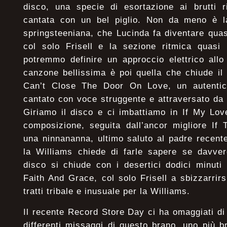
disco, una specie di esortazione ai brutti r
cantata con un bel piglio. Non da meno è la 
springsteeniana, che Lucinda fa diventare qua
col solo Frisell e la sezione ritmica quasi 
potremmo definire un approccio elettrico allo
canzone bellissima è poi quella che chiude il 
Can’t Close The Door On Love, un autentic
cantato con voce struggente e attraversato da l
Giriamo il disco e ci imbattiamo in If My Lov
composizione, seguita dall’ancor migliore If
una ninnananna, ultimo saluto al padre recen
la Williams chiede di farle sapere se davver
disco si chiude con i desertici dodici minuti
Faith And Grace, col solo Frisell a sbizzarrirs
tratti tribale e inusuale per la Williams.
Il recente Record Store Day ci ha omaggiati d
differenti missaggi di questo brano, uno più b