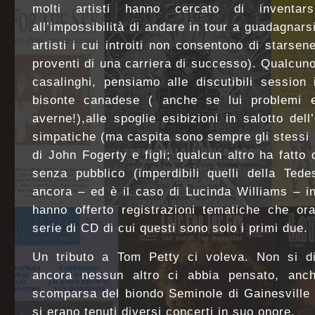
molti artisti hanno cercato di inventarsi
all’impossibilità di andare in tour a guadagnars
artisti i cui introiti non consentono di starsen
proventi di una carriera di successo). Qualcuno 
casalinghi, pensiamo alle discutibili session
bisonte canadese ( anche se lui problemi 
averne!),alle spoglie esibizioni in salotto del
simpatiche (ma caspita sono sempre gli stessi 
di John Fogerty e figli; qualcun altro ha fatto 
senza pubblico (imperdibili quelli della Tede
ancora – ed è il caso di Lucinda Williams – i
hanno offerto registrazioni tematiche che or
serie di CD di cui questi sono solo i primi due.
Un tributo a Tom Petty ci voleva. Non si d
ancora nessun altro ci abbia pensato, anch
scomparsa del biondo Seminole di Gainesville in
si erano tenuti diversi concerti in suo onore.