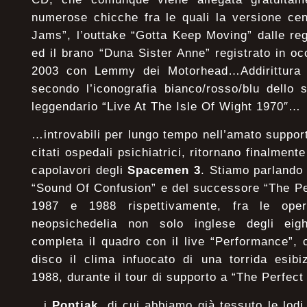
numerose chicche fra le quali la versione ce
Jams”, l’outtake “Gotta Keep Moving” dalle reg
ed il brano “Duna Sister Anne” registrato in oc
2003 con Lemmy dei Motorhead…Addirittura un
secondo l’iconografia bianco/rosso/blu dello
leggendario “Live At The Isle Of Wight 1970
…introvabili per lungo tempo nell’amato support
citati ospedali psichiatrici, ritornano finalment
capolavori degli
Spacemen 3
. Stiamo parlando
“Sound Of Confusion” e del successore “The Pe
1987 e 1988 rispettivamente, fra le oper
neopsichedelia non solo inglese degli eig
completa il quadro con il live “Performance”, 
disco il clima infuocato di una torrida esib
1988, durante il tour di supporto a “The Pe
…i
Pontiak
, di cui abbiamo già tessuto le lodi