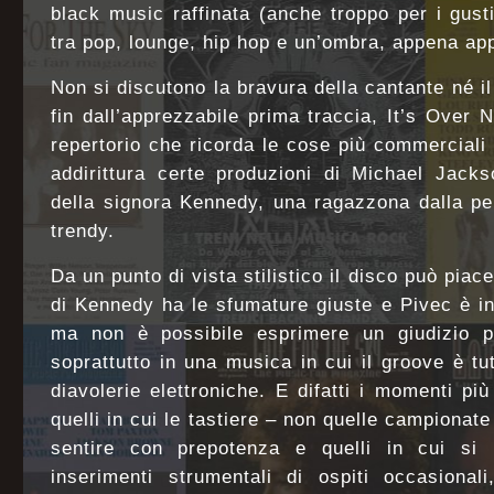
black music raffinata (anche troppo per i gusti
tra pop, lounge, hip hop e un’ombra, appena app
Non si discutono la bravura della cantante né i
fin dall’apprezzabile prima traccia, It’s Over
repertorio che ricorda le cose più commercial
addirittura certe produzioni di Michael Jacks
della signora Kennedy, una ragazzona dalla pe
trendy.
Da un punto di vista stilistico il disco può piac
di Kennedy ha le sfumature giuste e Pivec è i
ma non è possibile esprimere un giudizio p
soprattutto in una musica in cui il groove è t
diavolerie elettroniche. E difatti i momenti pi
quelli in cui le tastiere – non quelle campionat
sentire con prepotenza e quelli in cui si 
inserimenti strumentali di ospiti occasionali