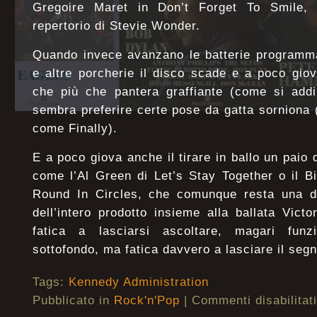
Gregoire Maret in Don’t Forget To Smile,
repertorio di Stevie Wonder.
Quando invece avanzano le batterie programmat
e altre porcherie il disco scade e a poco gio
che più che pantera graffiante (come si add
sembra preferire certe pose da gatta sorniona
come Finally).
E a poco giova anche il tirare in ballo un paio d
come l’Al Green di Let’s Stay Together o il Bi
Round In Circles, che comunque resta una d
dell’intero prodotto insieme alla ballata Vict
fatica a lasciarsi ascoltare, magari fu
sottofondo, ma fatica davvero a lasciare il seg
Tags:
Kennedy Administration
Pubblicato in
Rock'n'Pop
|
Commenti disabilitati