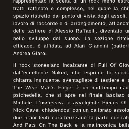
rappresentato la scelta di un rock meno estro
tratti raffinato e complesso, nel quale la ch
spazio ristretto dal punto di vista degli assol
lavoro di raccordo e di arrangiamento, affianca
delle tastiere di Alessio Raffaelli, diventato
nello sviluppo del suono. La sezione ritm
efficace, è affidata ad Alan Giannini (batte
Andrea Giaro.
Il rock stonesiano incalzante di Full Of Glo
dall’eccellente Naked, che esprime lo scon
chitarra insinuante, sventagliate di tastiere e
The Wise Man’s Finger è un mid-tempo cad
psichedelia, che si apre nel finale lasciato a
Michele. L’ossessiva e avvolgente Pieces Of 
Nick Cave, chiudendosi con un calibrato assolo d
due brani lenti caratterizzano la parte centr
And Pats On The Back e la malinconica balla