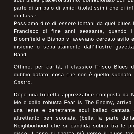
soul blues piacevolissimo, confezionato con cu
parte di un paio di amici titolatissimi che ci i
di classe.
Possiamo dire di essere lontani da quel blues 
Francisco di fine anni sessanta, quando i 
Bloomfield e Bishop vi avevano cercato asilo 
insieme o separatamente dall’illustre gavetta
Band.
Ottimo, per carità, il classico Frisco Blues 
dubbio datato: cosa che non è quello suonato 
Castro.
Dopo una tripletta apprezzabile composta da 
Me e dalla robusta Fear is The Enemy, arriva 
una lenta e penetrante soul ballad cantata
altrettanto ben suonata (bella la parte dell
Neighborhood che si candida subito tra le pi
disco. L’asse si sposta più verso il blues t