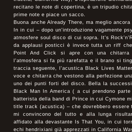
recitano le note di copertina, è un tripudio chit
prime note e piace un sacco.
Buona anche Already There, ma meglio ancora è
In in cui – dopo un’introduzione vagamente ps
atmosfere soul disco di cui sopra. It’s Rock’n’
da applausi posticci è invece tutta un riff ch
Point And Click si apre con una chitarra 
l’atmosfera si fa più rarefatta e il brano si tin
traccia seguente, l’acustica Black Lives Matte
voce e chitarra che vestono alla perfezione u
uno dei punti forti del disco. Bella la success
Black Man In America ( a cui prendono parte
batterista della band di Prince in cui Cymone mil
title track (acustica) – che dovrebbero essere 
mi convincono del tutto e alla lunga risultan
affidato alla devastante Is That You, in cui to
echi hendrixiani già apprezzati in California Wa