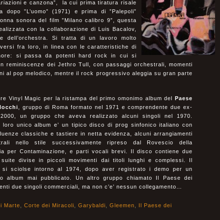
ariazioni e canzona”, la cui prima tiratura risale
ta dopo ”L’uomo” (1971) e prima di ”Palepoli”
onna sonora del film ”Milano calibro 9”, questa
alizzata con la collaborazione di Luis Bacalov,
re dell’orchestra. Si tratta di un lavoro molto
versi fra loro, in linea con le caratteristiche di
ore: si passa da potenti hard rock in cui si
con reminiscenze dei Jethro Tull, con passaggi orchestrali, momenti
cini al pop melodico, mentre il rock progressivo aleggia su gran parte
e Vinyl Magic per la ristampa del primo omonimo album del
Paese
locchi
, gruppo di Roma formato nel 1971 e comprendente due ex-
2000, un gruppo che aveva realizzato alcuni singoli nel 1970.
loro unico album e’ un tipico disco di prog sinfonico italiano con
nfluenze classiche e tastiere in netta evidenza, alcuni arrangiamenti
trali nello stile successivamente ripreso dal Rovescio della
ia per Contaminazione, e parti vocali brevi. Il disco contiene due
suite divise in piccoli movimenti dai titoli lunghi e complessi. Il
 si sciolse intorno al 1974, dopo aver registrato i demo per un
o album mai pubblicato. Un altro gruppo chiamato Il Paese dei
uenti due singoli commerciali, ma non c’e’ nessun collegamento…
i Marte
,
Corte dei Miracoli
,
Garybaldi
,
Gleemen
,
Il Paese dei