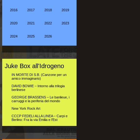
2016
2017
2018
2019
2020
2021
2022
2023
2024
2025
2026
Juke Box all'Idrogeno
IN MORTE DI S.B. (Canzone per un
amico immaginario)
DAVID BOWIE – Intorno alla trilogia
berlinese
GEORGE BRASSENS – Le banlieue, i
carruggi e la periferia del mondo
New York Rock Art
CCCP FEDELI ALLA LINEA – Carpi e
Berlino: Fra la via Emilia e l’Est