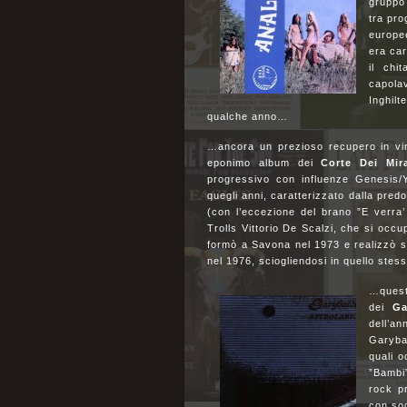
gruppo
tra pro
europee
era car
il chi
capolav
Inghilt
qualche anno…
…ancora un prezioso recupero in vin
eponimo album dei
Corte Dei Mira
progressivo con influenze Genesis/Y
quegli anni, caratterizzato dalla pred
(con l’eccezione del brano ”E verra’ 
Trolls Vittorio De Scalzi, che si occu
formò a Savona nel 1973 e realizzò so
nel 1976, sciogliendosi in quello ste
…questa
dei
Ga
dell’a
Garyba
quali o
”Bambi
rock p
con sog