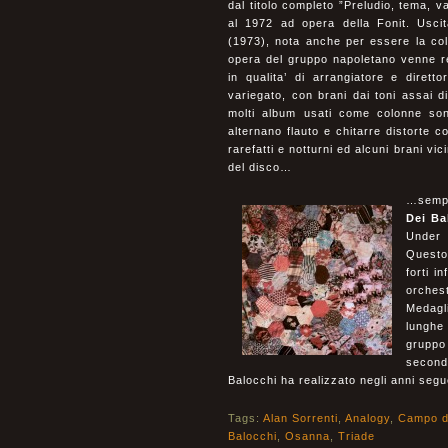
dal titolo completo ”Preludio, tema, v
al 1972 ad opera della Fonit. Usci
(1973), nota anche per essere la col
opera del gruppo napoletano venne re
in qualita’ di arrangiatore e diretto
variegato, con brani dai toni assai di
molti album usati come colonne son
alternano flauto e chitarre distorte 
rarefatti e notturni ed alcuni brani vi
del disco…
…sempr
Dei Ba
Under 
Questo 
forti i
orches
Medagl
lunghe 
gruppo
second
Balocchi ha realizzato negli anni seg
Tags:
Alan Sorrenti
,
Analogy
,
Campo d
Balocchi
,
Osanna
,
Triade