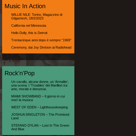
Music In Action
WILLIE NILE: Torino, Magazzino di
Gilgamesh, 18/2/2023
California nel Minnesota
Hello Dolly, this is Detroit
Trentacinque anni dopo è sempre “1969″
Ceremony, dai Joy Division ai Radiohead
Rock'n'Pop
Un cavallo, alcune donne, un ‘Armalite’,
una scena. I ‘Troubles’ dei Marillion tra
arte, morale e denuncia.
MIAMI SHOWBAND – Il giorno in cui
morì la musica
WEST OF EDEN – Lighthousekeeping
JOSHUA SINGLETON – The Promised
Land
STEFANO DYLAN – Lost In The Green
And Blue