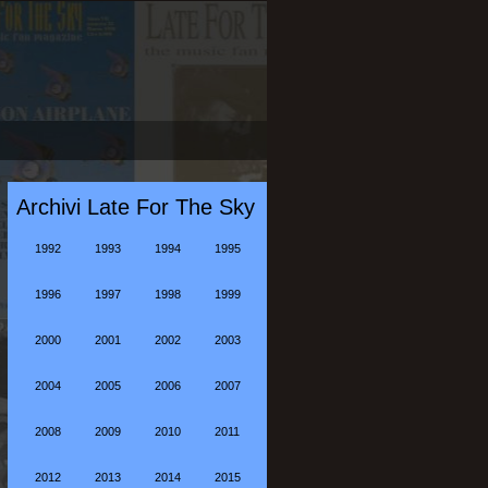
Archivi Late For The Sky
1992
1993
1994
1995
1996
1997
1998
1999
2000
2001
2002
2003
2004
2005
2006
2007
2008
2009
2010
2011
2012
2013
2014
2015