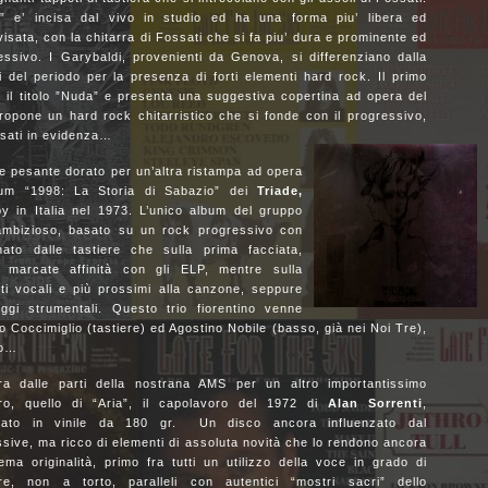
?” e’ incisa dal vivo in studio ed ha una forma piu’ libera ed
isata, con la chitarra di Fossati che si fa piu’ dura e prominente ed
essivo. I Garybaldi, provenienti da Genova, si differenziano dalla
i del periodo per la presenza di forti elementi hard rock. Il primo
il titolo ”Nuda” e presenta una suggestiva copertina ad opera del
ropone un hard rock chitarristico che si fonde con il progressivo,
ssati in evidenza…
ile pesante dorato per un’altra ristampa ad opera
album “1998: La Storia di Sabazio” dei
Triade,
by in Italia nel 1973. L’unico album del gruppo
 ambizioso, basato su un rock progressivo con
ato dalle tastiere che sulla prima facciata,
 marcate affinità con gli ELP, mentre sulla
ti vocali e più prossimi alla canzone, seppure
aggi strumentali. Questo trio fiorentino venne
o Coccimiglio (tastiere) ed Agostino Nobile (basso, già nei Noi Tre),
no…
a dalle parti della nostrana AMS per un altro importantissimo
ro, quello di “Aria”, il capolavoro del 1972 di
Alan Sorrenti
,
pato in vinile da 180 gr. Un disco ancora influenzato dal
sive, ma ricco di elementi di assoluta novità che lo rendono ancora
ema originalità, primo fra tutti un utilizzo della voce in grado di
are, non a torto, paralleli con autentici “mostri sacri” dello