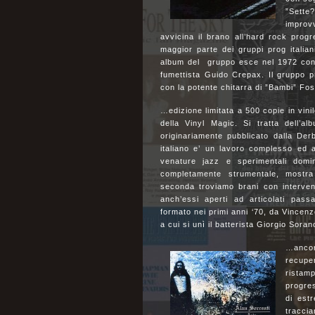
”Sette
improvv
avvicina il brano all’hard rock progr
maggior parte dei gruppi prog italian
album del gruppo esce nel 1972 con 
fumettista Guido Crepax. Il gruppo p
con la potente chitarra di ”Bambi” Fo
…edizione limitata a 500 copie in vin
della Vinyl Magic. Si tratta dell’
originariamente pubblicato dalla Der
italiano e’ un lavoro complesso ed
venature jazz e sperimentali domin
completamente strumentale, mostra
seconda troviamo brani con interven
anch’essi aperti ad articolati pass
formato nei primi anni ‘70, da Vincenz
a cui si unì il batterista Giorgio Sora
…ancor
recupe
ristam
progres
di estr
tracci