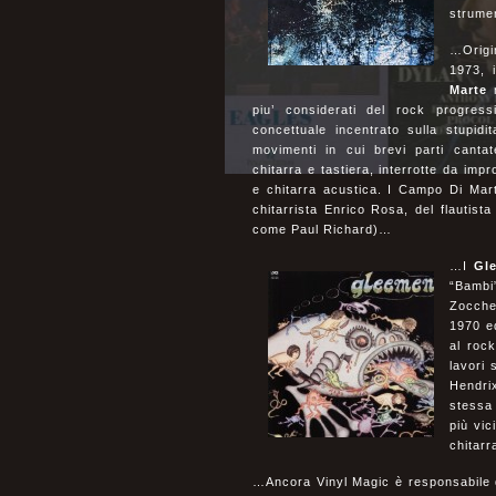
strume
…Origi
1973, 
Marte
n
piu’ considerati del rock progres
concettuale incentrato sulla stupidit
movimenti in cui brevi parti canta
chitarra e tastiera, interrotte da impr
e chitarra acustica. I Campo Di Mar
chitarrista Enrico Rosa, del flautist
come Paul Richard)…
…I
Gl
“Bambi
Zocche
1970 e
al rock
lavori 
Hendrix
stessa
più vi
chitar
…Ancora Vinyl Magic è responsabile 