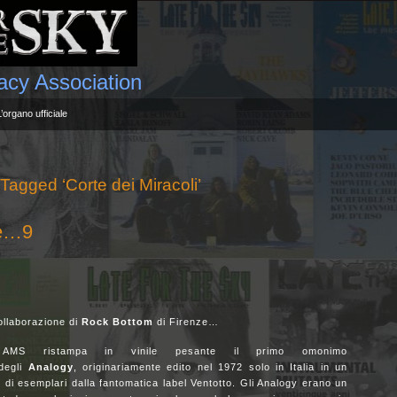
gacy Association
L’organo ufficiale
Tagged ‘Corte dei Miracoli’
ile…9
ollaborazione di
Rock Bottom
di Firenze…
AMS ristampa in vinile pesante il primo omonimo
degli
Analogy
, originariamente edito nel 1972 solo in Italia in un
o di esemplari dalla fantomatica label Ventotto. Gli Analogy erano un