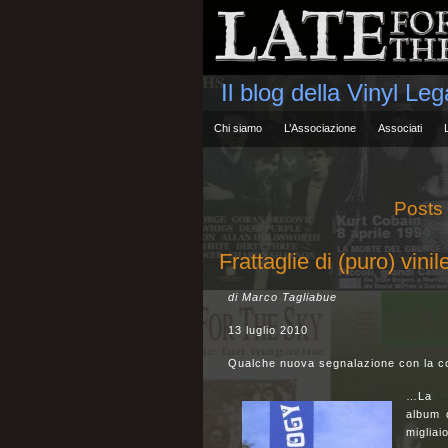
Il blog della Vinyl Le
Chi siamo
L’Associazione
Associati
Posts 
Frattaglie di (puro) vin
di Marco Tagliabue
13 luglio 2010
Qualche nuova segnalazione con la c
…La 
album 
migliai