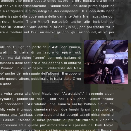
 tedesco che incise questo unico lavoro, la loro musica era un mix
gressive e sperimentazione. L’album vede una delle prime copertine
 a raffigurare il nudo integrale dei componenti. Il suono della band
atterizzato dalla voce unica della cantante Jutta Nienhaus, che con
tarrista Martin Thurn-Mithoff partecipò anche alle incisioni del
oro di Battiato ”Sulle corde di Aries” (1973), per poi trasferirsi in
erra e fondare nel 1975 un nuovo gruppo, gli Earthbound, attivo per
ile da 180 gr. da parte della AMS con l’unico,
coli
.
Si tratta di un lavoro di epico rock
es, ma dal tipico “tocco” del rock italiano di
ominanza delle tastiere e dall’assenza di chitarre
l’uomo”, in cui e’ ospite il chitarrista dei New
po’ anche del missaggio dell’album). Il gruppo si
lo questo album, pubblicato in Italia dalla Grog
sso anno…
 volta tocca alla Vinyl Magic, con ”Astrolabio”,’ il secondo album
rybaldi
, pubblicato dalla Fonit nel 1973 dopo l’album ”Nuda”
nno precedente. ”Astrolabio”, che rimarrà anche l’ultimo album dei
ldi, vede il gruppo cimentarsi con due lunghi brani, ciascuno dei
ccupa una facciata, contraddistinti dai potenti assoli chitarristici di
” Fossati. ”Madre di cose perdute” e’ piu’ strutturata e vicina al
rogressivo ed a quello piu’ atmosferico e spaziale dei Pink Floyd,
nanti tappeti di tastiera che si intrecciano con gli assoli di Fossati.