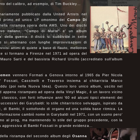
nto del calibro, ad esempio, di Tim Buckley…
nariamente pubblicato dalla United Artists nel
il primo ed unico LP omonimo dei
Campo Di
ella ristampa opera della AMS. Uno dei dischi
sivo italiano, “Campo di Marte” e’ un album
a’ della guerra: il disco si suddivide in sette
te si alternano con lunghe improvvisazioni di
ovvisi attimi di quiete a base di flauto, mellotron
te si formano a Firenze nel 1971 ad opera del
a Mauro Sarti e del bassista Richard Ursillo (accreditato sull’album
eemen
vennero Formati a Genova intorno al 1965 da Pier Nicola
” Fossati, Cassinelli e Traverso insiema al chitarrista Marco
ddu (poi nella Nuova Idea). Questo loro unico album, uscito nel
d appena ristampato ad opera della Vinyl Magic, è un lavoro vicino
 classico, con forti influenze anni ‘60 ed alcuni tipici elementi dei
successivi dei Garybaldi: lo stile chitarristico selvaggio, ispirato da
, di Bambi, il sottofondo di organo ed una solida base ritmica. La
 formazione cambiò nome in Garybaldi nel 1971, con un suono pero’
cino al prog, ma mantenendo lo stile del gruppo precedente, con la
ra aggressiva di Bambi Fossati in grande evidenza…
della ristampa del secondo album degli
Osanna