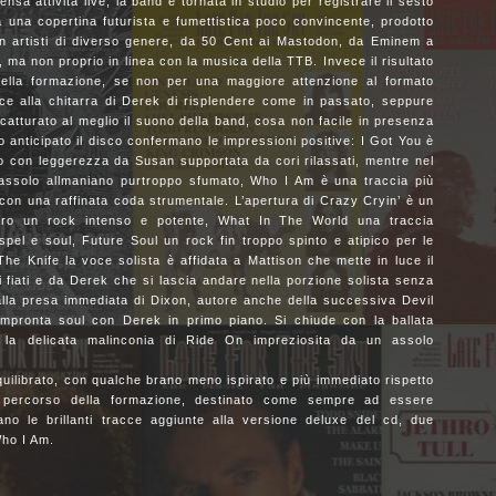
ensa attività live, la band è tornata in studio per registrare il sesto
 una copertina futurista e fumettistica poco convincente, prodotto
n artisti di diverso genere, da 50 Cent ai Mastodon, da Eminem a
 ma non proprio in linea con la musica della TTB. Invece il risultato
della formazione, se non per una maggiore attenzione al formato
ce alla chitarra di Derek di risplendere come in passato, seppure
atturato al meglio il suono della band, cosa non facile in presenza
o anticipato il disco confermano le impressioni positive: I Got You è
o con leggerezza da Susan supportata da cori rilassati, mentre nel
 assolo allmaniano purtroppo sfumato, Who I Am è una traccia più
 con una raffinata coda strumentale. L’apertura di Crazy Cryin’ è un
ro un rock intenso e potente, What In The World una traccia
pel e soul, Future Soul un rock fin troppo spinto e atipico per le
The Knife la voce solista è affidata a Mattison che mette in luce il
 fiati e da Derek che si lascia andare nella porzione solista senza
lla presa immediata di Dixon, autore anche della successiva Devil
mpronta soul con Derek in primo piano. Si chiude con la ballata
 la delicata malinconia di Ride On impreziosita da un assolo
quilibrato, con qualche brano meno ispirato e più immediato rispetto
 percorso della formazione, destinato come sempre ad essere
ano le brillanti tracce aggiunte alla versione deluxe del cd, due
Who I Am.