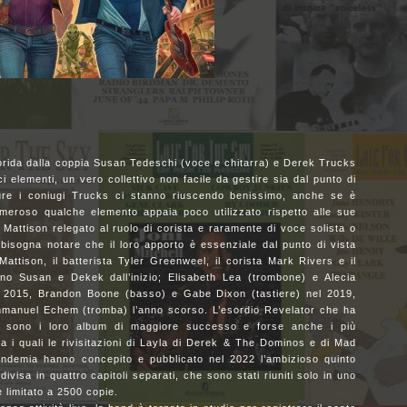
orida dalla coppia Susan Tedeschi (voce e chitarra) e Derek Trucks
i elementi, un vero collettivo non facile da gestire sia dal punto di
re i coniugi Trucks ci stanno riuscendo benissimo, anche se è
umeroso qualche elemento appaia poco utilizzato rispetto alle sue
 Mattison relegato al ruolo di corista e raramente di voce solista o
 bisogna notare che il loro apporto è essenziale dal punto di vista
ttison, il batterista Tyler Greenweel, il corista Mark Rivers e il
ano Susan e Dekek dall’inizio; Elisabeth Lea (trombone) e Alecia
l 2015, Brandon Boone (basso) e Gabe Dixon (tastiere) nel 2019,
mmanuel Echem (tromba) l’anno scorso. L’esordio Revelator che ha
sono i loro album di maggiore successo e forse anche i più
tra i quali le rivisitazioni di Layla di Derek & The Dominos e di Mad
ndemia hanno concepito e pubblicato nel 2022 l’ambizioso quinto
visa in quattro capitoli separati, che sono stati riuniti solo in uno
e limitato a 2500 copie.