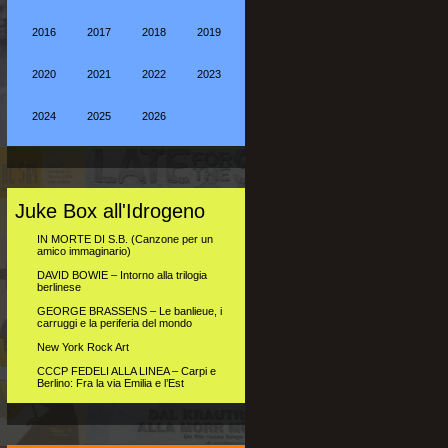
2016
2017
2018
2019
2020
2021
2022
2023
2024
2025
2026
Juke Box all'Idrogeno
IN MORTE DI S.B. (Canzone per un
amico immaginario)
DAVID BOWIE – Intorno alla trilogia
berlinese
GEORGE BRASSENS – Le banlieue, i
carruggi e la periferia del mondo
New York Rock Art
CCCP FEDELI ALLA LINEA – Carpi e
Berlino: Fra la via Emilia e l’Est