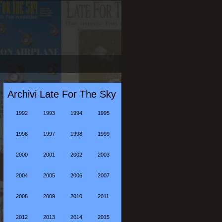
Archivi Late For The Sky
1992
1993
1994
1995
1996
1997
1998
1999
2000
2001
2002
2003
2004
2005
2006
2007
2008
2009
2010
2011
2012
2013
2014
2015