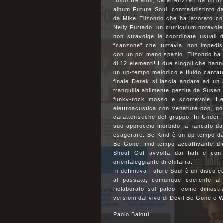
Dopo tre anni, caratterizzati da un’int
album Future Soul, contraddistinto da
da Mike Elizondo che ha lavorato co
Nelly Furtado: un curriculum notevole,
non stravolge le coordinate usuali 
“canzone” che, tuttavia, non impedis
con un po’ meno spazio. Elizondo ha c
di 12 elementi! I due singoli che hann
un up-tempo melodico e fluido cantat
finale Derek si lascia andare ad un
tranquilla abilmente gestita da Susan
funky-rock mosso e scorrevole, He
elettroacustica con venature pop, gos
caratteristiche del gruppo. In Under 
suo approccio morbido, affiancato dai
esagerare. Be Kind è un up-tempo da
Be Gone, mid-tempo accattivante d’i
Shout Out avvolta dai fiati e con
orientaleggiante di chitarra.
In definitiva Future Soul è un disco e
al passato, comunque coerente al
rielaborato sul palco, come dimostr
versioni dal vivo di Devil Be Gone e 
Paolo Baiotti