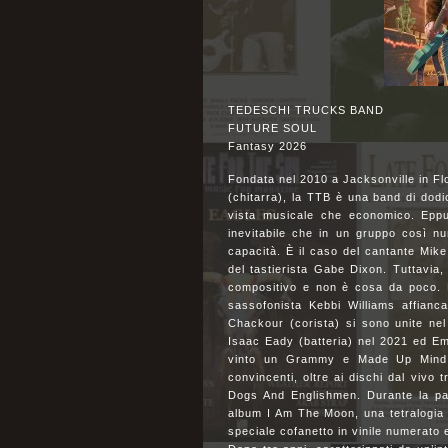
TEDESCHI TRUCKS BAND
FUTURE SOUL
Fantasy 2026
Fondata nel 2010 a Jacksonville in Fl
(chitarra), la TTB è una band di dodic
vista musicale che economico. Eppu
inevitabile che in un gruppo così n
capacità. È il caso del cantante Mike
del tastierista Gabe Dixon. Tuttavia,
compositivo e non è cosa da poco. Ma
sassofonista Kebbi Williams affianc
Chackour (corista) si sono unite ne
Isaac Eady (batteria) nel 2021 ed E
vinto un Grammy e Made Up Mind 
convincenti, oltre ai dischi dal vivo 
Dogs And Englishmen. Durante la pa
album I Am The Moon, una tetralogia di
speciale cofanetto in vinile numerato 