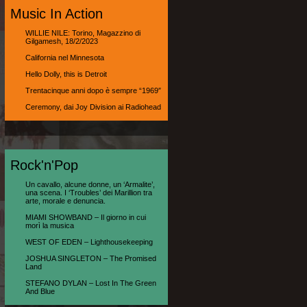
Music In Action
WILLIE NILE: Torino, Magazzino di
Gilgamesh, 18/2/2023
California nel Minnesota
Hello Dolly, this is Detroit
Trentacinque anni dopo è sempre “1969″
Ceremony, dai Joy Division ai Radiohead
Rock'n'Pop
Un cavallo, alcune donne, un ‘Armalite’,
una scena. I ‘Troubles’ dei Marillion tra
arte, morale e denuncia.
MIAMI SHOWBAND – Il giorno in cui
morì la musica
WEST OF EDEN – Lighthousekeeping
JOSHUA SINGLETON – The Promised
Land
STEFANO DYLAN – Lost In The Green
And Blue