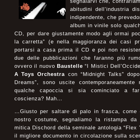
segnalarvi che, contraria
abitudini dell’industria d
indipendente, che prevedo
album in vinile solo qualc
CD, per dare giustamente modo agli ormai poch
la carretta” (e nella maggioranza dei casi pre
portarsi a casa prima il CD e poi non resiste
due delle pubblicazioni che faranno più rum
ovvero il nuovo
Baustelle
“I Mistici Dell’Occide
A Toys Orchestra
con “Midnight Talks” dopo 
Dreams”, sono uscite contemporaneamente n
qualche capoccia si sia cominciato a far
coscienza? Mah…
…Giusto per saltare di palo in frasca, come 
nostro costume, segnaliamo la ristampa da 
mitica Dischord della seminale antologia “Flex
il migliore documento in circolazione sulla sc