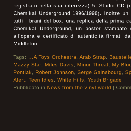
registrato nella sua interezza) 5. Studio CD (
Chemikal Underground 1996/1998). Inoltre un
tutti i brani del box, una replica della prima 
Chemikal Underground, un poster stampato s
all’opera e certificato di autenticità firmati
Middleton…
Tags:
...A Toys Orchestra
,
Arab Strap
,
Baustell
Mazzy Star
,
Miles Davis
,
Minor Threat
,
My Bloo
Pontiak
,
Robert Johnson
,
Serge Gainsbourg
,
S
Alert
,
Teen Idles
,
White Hills
,
Youth Brigade
Pubblicato in
News from the vinyl world
|
Commen