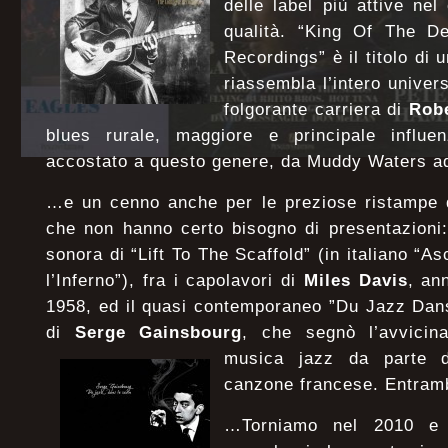
delle label più attive ne
qualità. “King Of The D
Recordings” è il titolo di 
riassembla l’intero unive
folgorante carriera di
Robe
blues rurale, maggiore e principale influe
accostato a questo genere, da Muddy Waters a
…e un cenno anche per le preziose ristampe di
che non hanno certo bisogno di presentazioni:
sonora di “Lift To The Scaffold” (in italiano “A
l’Inferno”), fra i capolavori di
Miles Davis
, an
1958, ed il quasi contemporaneo ”Du Jazz Dan
di
Serge Gainsbourg
, che segnò l’avvicin
musica jazz da parte del
canzone francese. Entramb
…Torniamo nel 2010 e t