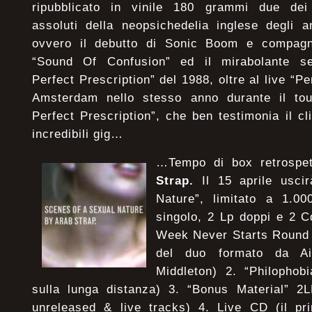
ripubblicato in vinile 180 grammi due dei
assoluti della neopsichedelia inglese degli an
ovvero il debutto di Sonic Boom e compagn
“Sound Of Confusion” ed il mirabolante se
Perfect Prescription” del 1988, oltre al live “P
Amsterdam nello stesso anno durante il tou
Perfect Prescription”, che ben testimonia il cl
incredibili gig…
…Tempo di box retrospet
Strap.
Il 15 aprile uscir
Nature”, limitato a 1.0
singolo, 2 Lp doppi e 2 C
Week Never Starts Round 
del duo formato da A
Middleton) 2. “Philophob
sulla lunga distanza) 3. “Bonus Material” 2L
unreleased & live tracks) 4. Live CD (il pr