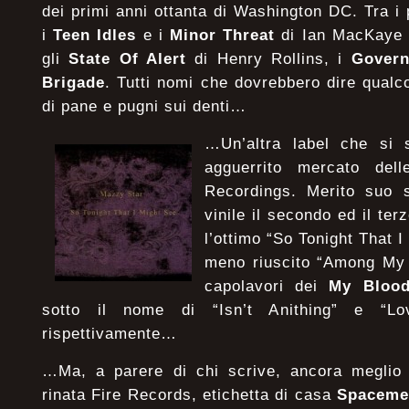
dei primi anni ottanta di Washington DC. Tra i 
i
Teen Idles
e i
Minor Threat
di Ian MacKaye 
gli
State Of Alert
di Henry Rollins, i
Govern
Brigade
. Tutti nomi che dovrebbero dire qualc
di pane e pugni sui denti…
…Un’altra label che si 
agguerrito mercato del
Recordings. Merito suo s
vinile il secondo ed il te
l’ottimo “So Tonight That I
meno riuscito “Among My 
capolavori dei
My Blood
sotto il nome di “Isn’t Anithing” e “L
rispettivamente…
…Ma, a parere di chi scrive, ancora meglio 
rinata Fire Records, etichetta di casa
Spaceme