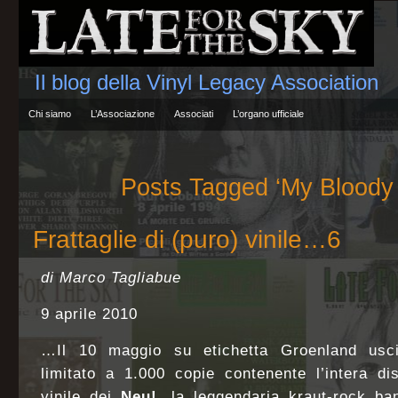
Il blog della Vinyl Legacy Association
Chi siamo
L’Associazione
Associati
L’organo ufficiale
Posts Tagged ‘My Bloody 
Frattaglie di (puro) vinile…6
di Marco Tagliabue
9 aprile 2010
…Il 10 maggio su etichetta Groenland usc
limitato a 1.000 copie contenente l’intera dis
vinile dei
Neu!,
la leggendaria kraut-rock ba