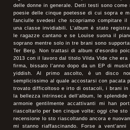
delle donne in generale. Detti testi sono come s
poesie delle cinque poetesse di cui sopra e m
fanciulle svedesi che scopriamo compitare il
una classe invidiabili. L’album è stato regist
le ragazze cantano e se Louise suona il pian
soprano mentre solo in tre brani sono supporta
Ter Berg. Non trattasi di album d’esordio poic
2013 con il lavoro dal titolo Vilda Vide che er
firma, bissato l’anno dopo da un EP di musich
yiddish. Al primo ascolto, è un disco no
semplicissimo al quale accostarsi con pacata p
trovato difficoltoso e irto di ostacoli, i brani i
la bellezza intrinseca dell’album, le splendide
armonie gentilmente accattivanti mi han port
riascoltarlo per ben cinque volte; oggi che sto
recensione lo sto riascoltando ancora e nuova
mi stanno riaffascinando. Forse a vent’anni 