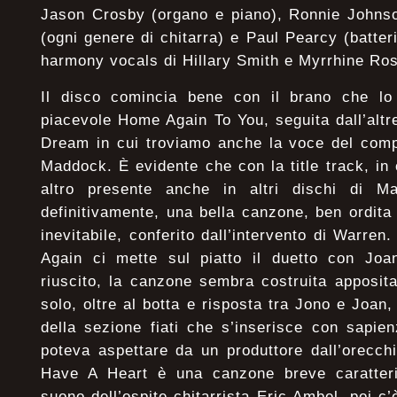
Jason Crosby (organo e piano), Ronnie Johnso
(ogni genere di chitarra) e Paul Pearcy (batter
harmony vocals di Hillary Smith e Myrrhine Ro
Il disco comincia bene con il brano che lo 
piacevole Home Again To You, seguita dall’alt
Dream in cui troviamo anche la voce del com
Maddock. È evidente che con la title track, in
altro presente anche in altri dischi di Ma
definitivamente, una bella canzone, ben ordit
inevitabile, conferito dall’intervento di Warre
Again ci mette sul piatto il duetto con Jo
riuscito, la canzone sembra costruita apposit
solo, oltre al botta e risposta tra Jono e Joan,
della sezione fiati che s’inserisce con sapie
poteva aspettare da un produttore dall’orecchio
Have A Heart è una canzone breve caratterizz
suono dell’ospite chitarrista Eric Ambel, poi c’è