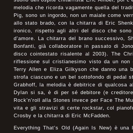
melodia che ricorda vagamente quella del trad
Pig, sono un ingordo, non un maiale come ver
allo stato brado, con la chitarra di Eric She
ironico, rispetto agli altri del disco che son
d’amore. La chitarra del brano successivo, Sh
Bonfanti, già collaboratore in passato di Jo
disco cointestato risalente al 2003). The Chr
riflessione sul cristianesimo visto da un non 
Terry Allen e Eliza Gilkyson che danno una 
strofa ciascuno e un bel sottofondo di pedal 
Grabhoff, la melodia è debitrice di qualcosa a
Dylan si sa, è di per sé debitore (e creditore
Rock’n’roll alla Stones invece per Face The Mu
vita e gli stravizi di certe rockstar, col piano
Crosby e la chitarra di Eric McFadden.
Everything That’s Old (Again Is New) è una l