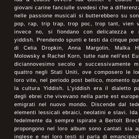
giovani carine fanciulle svedesi che a differen
nelle passione musicali si butterebbero su so
pop, rap, trip trap, trop poc, trop tant, vien 
invece no, si fiondano con delicatezza e 
yiddish. Prendendo spunti e testi da cinque poe
di Celia Dropkin, Anna Margolin, Malka H
Molowsky e Rachel Korn, tutte nate nell’est Eur
diciannovesimo secolo e successivamente m
quattro negli Stati Uniti, ove composero le l
loro vite, nel periodo post bellico, momento qu
la cultura Yiddish. L’yiddish era il dialetto 
degli ebrei che vivevano nella parte est euro
emigrati nel nuovo mondo. Discende dal ted
elementi lessicali ebraici, neolatini e slavi. Id
fedelmente da sempre ispirate a Bertolt Brech
propongono nel loro album sono cantati sia a
inglese e nei loro testi si parla di emancipaz