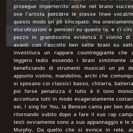
prosegue imperterrito anche nel brano succes
ove l’artista percorre le stesse linee vocal/
questo modo un pò sincopato. ma onestamente
elucubrazioni e pensieri su quanto la, e ci ci
pezzo in grandissima evidenza il violino d
avanti con l’ascolto ben sette brani su sett
investitura un rappare countreggiante che 
leggero tedio essendo i brani similmente ugu
beneficiando di strumenti musicali un pò d
appunto violino, mandolino, archi che comunqu
si sposano coi classici basso, chitarra, batteria
poi forse penalizza il tutto è il tono mono
accomuna tutti in modo esageratamente costant
sei, I sing for You, la Benson canta per ben du
ritornando subito dopo a fare il suo rap camp
testi ovviamente sono a suo appannaggio e le 
Murphy. Da quello che si evince in rete, a