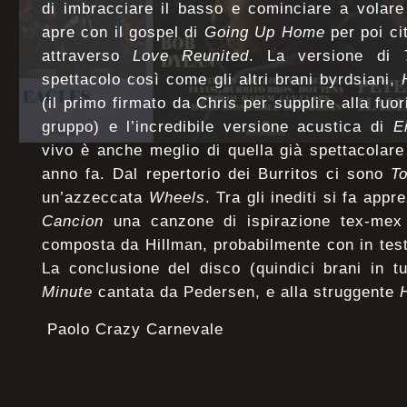
di imbracciare il basso e cominciare a volare
apre con il gospel di
Going Up Home
per poi ci
attraverso
Love Reunited
. La versione di
spettacolo così come gli altri brani byrdsiani,
(il primo firmato da Chris per supplire alla fuo
gruppo) e l’incredibile versione acustica di
E
vivo è anche meglio di quella già spettacolare
anno fa. Dal repertorio dei Burritos ci sono
T
un’azzeccata
Wheels
. Tra gli inediti si fa ap
Cancion
una canzone di ispirazione tex-mex
composta da Hillman, probabilmente con in test
La conclusione del disco (quindici brani in t
Minute
cantata da Pedersen, e alla struggente
Paolo Crazy Carnevale