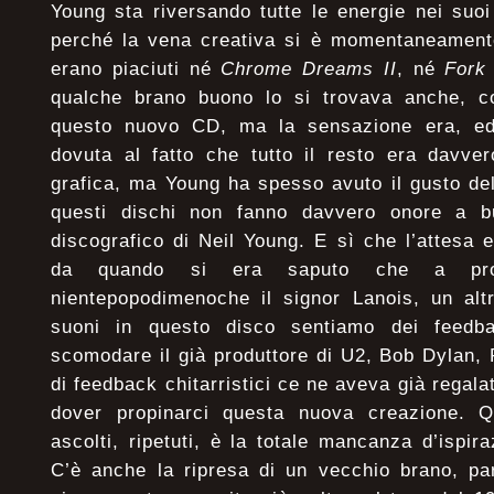
Young sta riversando tutte le energie nei suoi
perché la vena creativa si è momentaneament
erano piaciuti né
Chrome Dreams II
, né
Fork
qualche brano buono lo si trovava anche, c
questo nuovo CD, ma la sensazione era, ed
dovuta al fatto che tutto il resto era davver
grafica, ma Young ha spesso avuto il gusto del
questi dischi non fanno davvero onore a b
discografico di Neil Young. E sì che l’attesa 
da quando si era saputo che a prod
nientepopodimenoche il signor Lanois, un alt
suoni in questo disco sentiamo dei feedb
scomodare il già produttore di U2, Bob Dylan,
di feedback chitarristici ce ne aveva già regala
dover propinarci questa nuova creazione. Q
ascolti, ripetuti, è la totale mancanza d’ispir
C’è anche la ripresa di un vecchio brano, pa