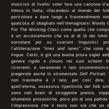
musicisti di livello: voler fare una canzone d’
intesa in Italia, rifacendosi al mondo del f
pericoloso e dare luogo a fraintendimenti non
qualcosa di sbagliato nell’immaginarsi Woody 
For The Working Class
come quella che compar
è un accostamento che va al di là dei limiti
sorvolare poi su svarioni linguistici pro
l’allitterazione
“lines and lanes”
che sono qu
lingue. Certo, è già una buona prova saper add
genere rigido e chiuso nei suoi schemi fi
ricorrenti, e veramente il lato strumentisti
pregevole anche lo strumentale
Self Portrait
.
non trasmette è il lato, per così dire, 
quell’eterna, ossessiva ripetitività dei folk s
sono nati brani di struggente poesia, sopp
altamente prosastiche, poco più di una pallida 
l’impressione che il testo non sia che un 