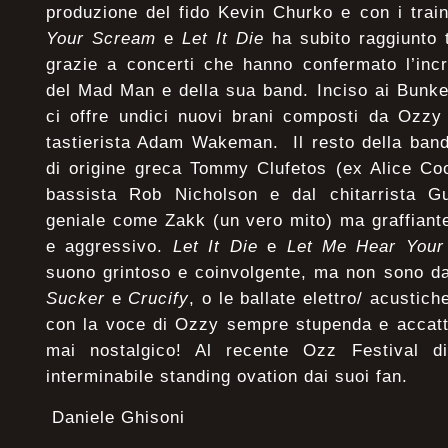
produzione del fido Kevin Churko e con i train
Your Scream
e
Let It Die
ha subito raggiunto t
grazie a concerti che hanno confermato l’incr
del Mad Man e della sua band. Inciso ai Bunke
ci offre undici nuovi brani composti da Ozzy
tastierista Adam Wakeman. Il resto della band
di origine greca Tommy Clufetos (ex Alice Co
bassista Rob Nicholson e dal chitarrista G
geniale come Zakk (un vero mito) ma graffiant
e aggressivo.
Let It Die
e
Let Me Hear Your
suono grintoso e coinvolgente, ma non sono d
Sucker
e
Crucify
, o le ballate elettro/ acustic
con la voce di Ozzy sempre stupenda e accatt
mai nostalgico! Al recente Ozz Festival 
interminabile standing ovation dai suoi fan.
Daniele Ghisoni