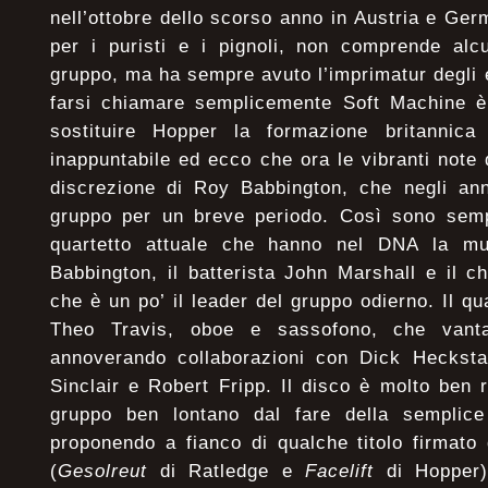
nell’ottobre dello scorso anno in Austria e Ger
per i puristi e i pignoli, non comprende alc
gruppo, ma ha sempre avuto l’imprimatur degli e
farsi chiamare semplicemente Soft Machine 
sostituire Hopper la formazione britannica
inappuntabile ed ecco che ora le vibranti note 
discrezione di Roy Babbington, che negli ann
gruppo per un breve periodo. Così sono semp
quartetto attuale che hanno nel DNA la mu
Babbington, il batterista John Marshall e il ch
che è un po’ il leader del gruppo odierno. Il q
Theo Travis, oboe e sassofono, che vanta
annoverando collaborazioni con Dick Heckstall
Sinclair e Robert Fripp. Il disco è molto ben 
gruppo ben lontano dal fare della semplice
proponendo a fianco di qualche titolo firmato
(
Gesolreut
di Ratledge e
Facelift
di Hopper)