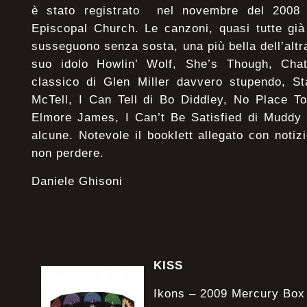
è stato registrato nel novembre del 2008 
Episcopal Church. Le canzoni, quasi tutte già
susseguono senza sosta, una più bella dell’alt
suo idolo Howlin’ Wolf, She’s Though, Ch
classico di Glen Miller davvero stupendo, St
McTell, I Can Tell di Bo Diddley, No Place T
Elmore James, I Can’t Be Satisfied di Muddy 
alcune. Notevole il booklett allegato con notiz
non perdere.
Daniele Ghisoni
KISS
Ikons – 2009 Mercury Bo