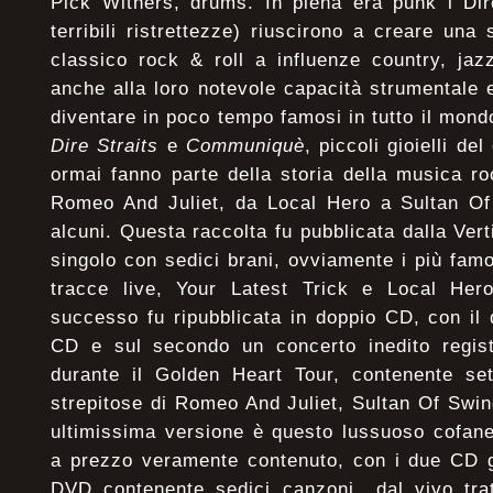
Pick Withers, drums. In piena era punk i Dir
terribili ristrettezze) riuscirono a creare una
classico rock & roll a influenze country, jaz
anche alla loro notevole capacità strumentale 
diventare in poco tempo famosi in tutto il mond
Dire Straits
e
Communiquè
, piccoli gioielli de
ormai fanno parte della storia della musica r
Romeo And Juliet, da Local Hero a Sultan Of 
alcuni. Questa raccolta fu pubblicata dalla Ve
singolo con sedici brani, ovviamente i più famo
tracce live, Your Latest Trick e Local Her
successo fu ripubblicata in doppio CD, con il 
CD e sul secondo un concerto inedito regis
durante il Golden Heart Tour, contenente set
strepitose di Romeo And Juliet, Sultan Of Swi
ultimissima versione è questo lussuoso cofane
a prezzo veramente contenuto, con i due CD g
DVD contenente sedici canzoni dal vivo trat