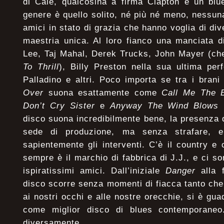
di Cale, qualcosina a firma Clapton e un blu
genere è quello solito, né più né meno, nessun
amici in stato di grazia che hanno voglia di div
maestria unica. Al loro fianco una manciata d
Lee, Taj Mahal, Derek Trucks, John Mayer (ch
To Thrill
), Billy Preston nella sua ultima per
Palladino e altri. Poco importa se tra i brani
Over
suona esattamente come
Call Me The 
Don’t Cry Sister
e
Anyway The Wind Blows
n
disco suona incredibilmente bene, la presenza d
sede di produzione, ma senza strafare, e
sapientemente gli interventi. C’è il country e
sempre è il marchio di fabbrica di J.J., e ci s
ispiratissimi amici. Dall’iniziale
Danger
alla 
disco scorre senza momenti di fiacca tanto che
ai nostri occhi e alle nostre orecchie, si è 
come miglior disco di blues contemporane
diversamente.