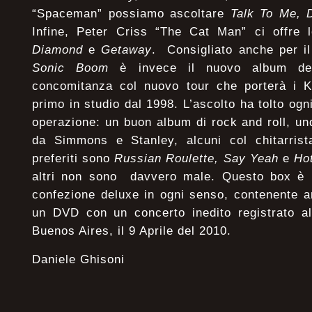
“Spaceman” possiamo ascoltare
Talk To Me, 
Infine, Peter Criss “The Cat Man” ci offre
Diamond
e
Getaway
. Consigliato anche per i
Sonic Boom
è invece il nuovo album del
concomitanza col nuovo tour che porterà i Ki
primo in studio dal 1998. L’ascolto ha tolto ogni
operazione: un buon album di rock and roll, un
da Simmons e Stanley, alcuni col chitarris
preferiti sono
Russian Roulette, Say Yeah
e
Ho
altri non sono davvero male. Questo box è un
confezione deluxe in ogni senso, contenente 
un DVD con un concerto inedito registrato al
Buenos Aires, il 9 Aprile del 2010.
Daniele Ghisoni