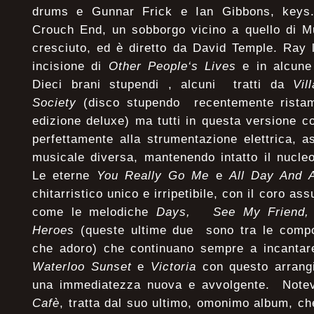
drums e Gunnar Frick e Ian Gibbons, keys. 
Crouch End, un sobborgo vicino a quello di M
cresciuto, ed è diretto da David Temple. Ray 
incisione di
Other People‘s Lives
e in alcune 
Dieci brani stupendi , alcuni tratti da
Vil
Society
(disco stupendo recentemente ristam
edizione deluxe) ma tutti in questa versione 
perfettamente alla strumentazione elettrica, 
musicale diversa, mantenendo intatto il nucleo
Le eterne
You Really Go Me
e
All Day And A
chitarristico unico e irripetibile, con il coro a
come le melodiche
Days, See My Friend, 
Heroes
(queste ultime due sono tra le compos
che adoro) che continuano sempre a incantar
Waterloo Sunset
e
Victoria
con questo arrang
una immediatezza nuova e avvolgente. Note
Cafè
, tratta dal suo ultimo, omonimo album, che