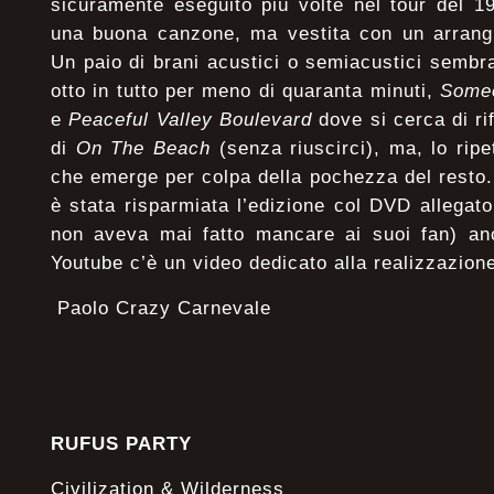
sicuramente eseguito più volte nel tour del 19
una buona canzone, ma vestita con un arrang
Un paio di brani acustici o semiacustici sembran
otto in tutto per meno di quaranta minuti,
Some
e
Peaceful Valley Boulevard
dove si cerca di ri
di
On The Beach
(senza riuscirci), ma, lo ripe
che emerge per colpa della pochezza del resto
è stata risparmiata l’edizione col DVD allega
non aveva mai fatto mancare ai suoi fan) anc
Youtube c’è un video dedicato alla realizzazion
Paolo Crazy Carnevale
RUFUS PARTY
Civilization & Wilderness