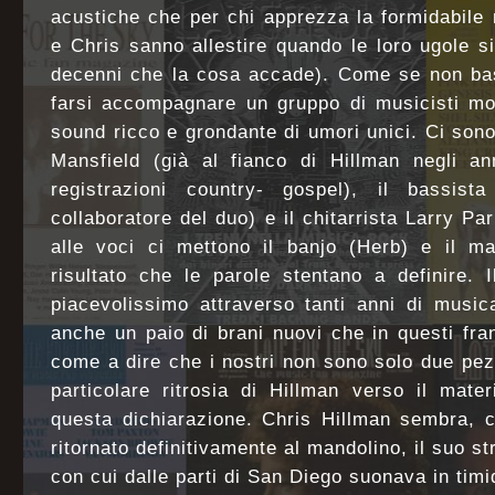
acustiche che per chi apprezza la formidabile
e Chris sanno allestire quando le loro ugole 
decenni che la cosa accade). Come se non bas
farsi accompagnare un gruppo di musicisti mo
sound ricco e grondante di umori unici. Ci sono i
Mansfield (già al fianco di Hillman negli an
registrazioni country- gospel), il bassist
collaboratore del duo) e il chitarrista Larry P
alle voci ci mettono il banjo (Herb) e il ma
risultato che le parole stentano a definire. 
piacevolissimo attraverso tanti anni di musi
anche un paio di brani nuovi che in questi fr
come a dire che i nostri non sono solo due pezz
particolare ritrosia di Hillman verso il mate
questa dichiarazione. Chris Hillman sembra, 
ritornato definitivamente al mandolino, il suo st
con cui dalle parti di San Diego suonava in tim