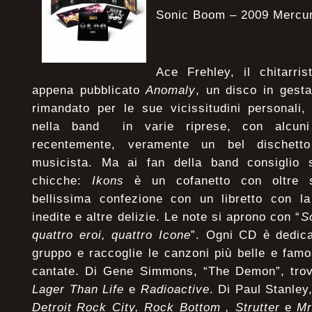
Sonic Boom – 2009 Mercu
Ace Frehley, il chitarri
appena pubblicato
Anomaly
, un disco in gesta
rimandato per le sue vicissitudini personali,
nella band in varie riprese, con alcuni 
recentemente, veramente un bel dischet
musicista. Ma ai fan della band consiglio 
chicche:
Ikons
è un cofanetto con oltre s
bellissima confezione con un libretto con la
inedite e altre delizie. Le note si aprono con “
So
quattro eroi, quattro Icone
”. Ogni CD è dedic
gruppo e raccoglie le canzoni più belle e famo
cantate. Di Gene Simmons, “The Demon”, trov
Lager Than Life
e
Radioactive
. Di Paul Stanley
Detroit Rock City, Rock Bottom , Strutter
e
Mr