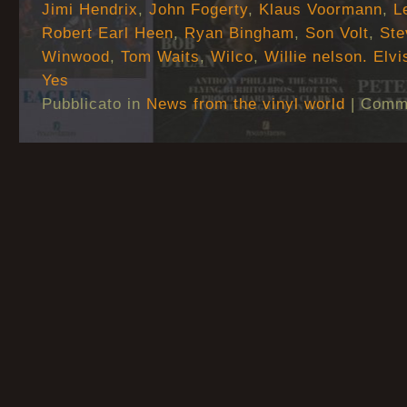
Jimi Hendrix
,
John Fogerty
,
Klaus Voormann
,
L
Robert Earl Heen
,
Ryan Bingham
,
Son Volt
,
Ste
Winwood
,
Tom Waits
,
Wilco
,
Willie nelson. Elvi
Yes
Pubblicato in
News from the vinyl world
|
Commen