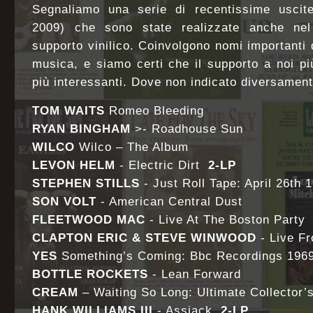
Segnaliamo una serie di recentissime uscite
2009) che sono state realizzate anche nel
supporto vinilico. Coinvolgono nomi importanti 
musica, e siamo certi che il supporto a noi p
più interessanti. Dove non indicato diversamente,
TOM WAITS
Romeo Bleeding
RYAN BINGHAM
>- Roadhouse Sun
WILCO
Wilco – The Album
LEVON HELM
- Electric Dirt
2-LP
STEPHEN STILLS
- Just Roll Tape: April 26th 
SON VOLT
- American Central Dust
FLEETWOOD MAC
- Live At The Boston Part
CLAPTON ERIC & STEVE WINWOOD
- Live 
YES
Something’s Coming: Bbc Recordings 19
BOTTLE ROCKETS
- Lean Forward
CREAM
– Waiting So Long: Ultimate Collector
HANK WILLIAMS III
- Assjack
2-LP