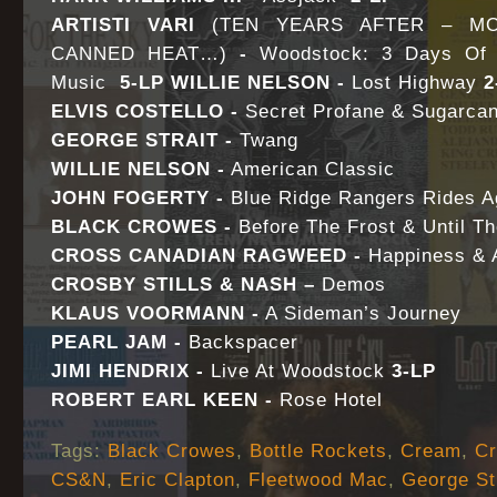
ARTISTI VARI
(TEN YEARS AFTER – MO
CANNED HEAT…)
-
Woodstock: 3 Days Of 
Music
5-LP WILLIE NELSON -
Lost Highway
2
ELVIS COSTELLO -
Secret Profane & Sugarc
GEORGE STRAIT -
Twang
WILLIE NELSON -
American Classic
JOHN FOGERTY -
Blue Ridge Rangers Rides A
BLACK CROWES -
Before The Frost & Until 
CROSS CANADIAN RAGWEED -
Happiness & A
CROSBY STILLS & NASH –
Demos
KLAUS VOORMANN -
A Sideman’s Journey
PEARL JAM -
Backspacer
JIMI HENDRIX -
Live At Woodstock
3-LP
ROBERT EARL KEEN -
Rose Hotel
Tags:
Black Crowes
,
Bottle Rockets
,
Cream
,
Cr
CS&N
,
Eric Clapton
,
Fleetwood Mac
,
George St