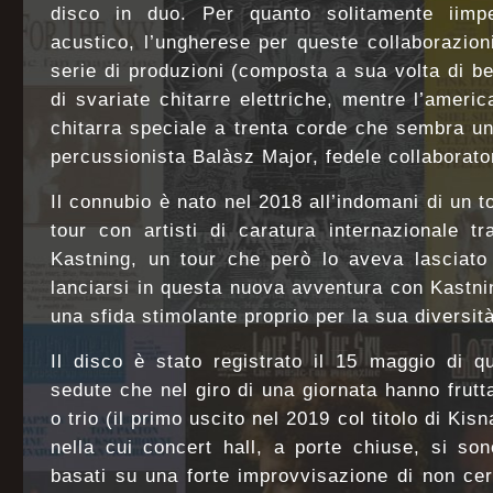
disco in duo. Per quanto solitamente iimpe
acustico, l’ungherese per queste collaborazion
serie di produzioni (composta a sua volta di b
di svariate chitarre elettriche, mentre l’ameri
chitarra speciale a trenta corde che sembra un’
percussionista Balàsz Major, fedele collaborato
Il connubio è nato nel 2018 all’indomani di un 
tour con artisti di caratura internazionale t
Kastning, un tour che però lo aveva lasciato i
lanciarsi in questa nuova avventura con Kastnin
una sfida stimolante proprio per la sua diversità
Il disco è stato registrato il 15 maggio di q
sedute che nel giro di una giornata hanno frutt
o trio (il primo uscito nel 2019 col titolo di Kis
nella cui concert hall, a porte chiuse, si son
basati su una forte improvvisazione di non cer