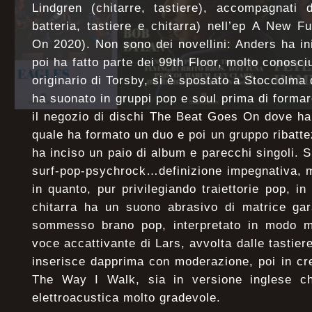
Lindgren (chitarre, tastiere), accompagnati 
batteria, tastiere e chitarra) nell’ep A New 
On 2020). Non sono dei novellini: Anders ha in
poi ha fatto parte dei 99th Floor, molto conosciu
originario di Torsby, si è spostato a Stoccolma
ha suonato in gruppi pop e soul prima di formar
il negozio di dischi The Beat Goes On dove ha
quale ha formato un duo e poi un gruppo ribatt
ha inciso un paio di album e parecchi singoli. 
surf-pop-psychrock…definizione impegnativa, 
in quanto, pur privilegiando traiettorie pop,
chitarra ha un suono abrasivo di matrice gar
sommesso brano pop, interpretato in modo m
voce accattivante di Lars, avvolta dalle tastier
inserisce dapprima con moderazione, poi in cr
The Way I Walk, sia in versione inglese ch
elettroacustica molto gradevole.