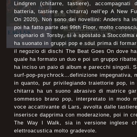
Lindgren (chitarre, tastiere), accompagnati 
batteria, tastiere e chitarra) nell’ep A New 
On 2020). Non sono dei novellini: Anders ha in
poi ha fatto parte dei 99th Floor, molto conosciu
originario di Torsby, si è spostato a Stoccolma
ha suonato in gruppi pop e soul prima di formar
il negozio di dischi The Beat Goes On dove ha
quale ha formato un duo e poi un gruppo ribatt
ha inciso un paio di album e parecchi singoli. 
surf-pop-psychrock…definizione impegnativa, 
in quanto, pur privilegiando traiettorie pop,
chitarra ha un suono abrasivo di matrice gar
sommesso brano pop, interpretato in modo m
voce accattivante di Lars, avvolta dalle tastier
inserisce dapprima con moderazione, poi in cr
The Way I Walk, sia in versione inglese ch
elettroacustica molto gradevole.