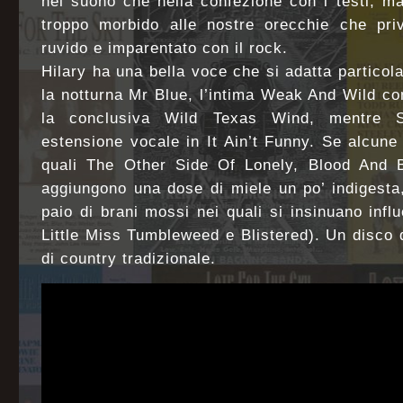
nel suono che nella confezione con i testi, ma
troppo morbido alle nostre orecchie che priv
ruvido e imparentato con il rock.
Hilary ha una bella voce che si adatta particol
la notturna Mr Blue, l’intima Weak And Wild con
la conclusiva Wild Texas Wind, mentre S
estensione vocale in It Ain’t Funny. Se alcune
quali The Other Side Of Lonely, Blood And
aggiungono una dose di miele un po’ indigesta, 
paio di brani mossi nei quali si insinuano infl
Little Miss Tumbleweed e Blistered). Un disco 
di country tradizionale.